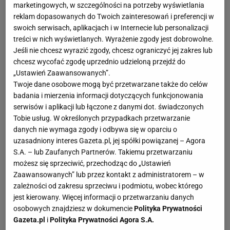
marketingowych, w szczególności na potrzeby wyświetlania
reklam dopasowanych do Twoich zainteresowań i preferencji w
swoich serwisach, aplikacjach i w Internecie lub personalizacji
treści w nich wyświetlanych. Wyrażenie zgody jest dobrowolne.
Jeśli nie chcesz wyrazić zgody, chcesz ograniczyć jej zakres lub
chcesz wycofać zgodę uprzednio udzieloną przejdź do
„Ustawień Zaawansowanych”.
Twoje dane osobowe mogą być przetwarzane także do celów
badania i mierzenia informacji dotyczących funkcjonowania
serwisów i aplikacji lub łączone z danymi dot. świadczonych
Tobie usług. W określonych przypadkach przetwarzanie
danych nie wymaga zgody i odbywa się w oparciu o
uzasadniony interes Gazeta.pl, jej spółki powiązanej – Agora
S.A. – lub Zaufanych Partnerów. Takiemu przetwarzaniu
możesz się sprzeciwić, przechodząc do „Ustawień
Zaawansowanych” lub przez kontakt z administratorem – w
zależności od zakresu sprzeciwu i podmiotu, wobec którego
jest kierowany. Więcej informacji o przetwarzaniu danych
osobowych znajdziesz w dokumencie
Polityka Prywatności
Gazeta.pl
i
Polityka Prywatności Agora S.A.