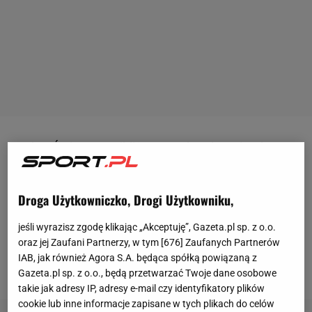
Puchar Świata w najbliższy weekend zawita do
Zakopanego. Już w
piątek
odbędą się oficjalne
treningi, a o godz. 18:00 zostaną rozegrane
Droga Użytkowniczko, Drogi Użytkowniku,
kwalifikacje. Niestety na trzy dni przed
rozpoczęciem zmagań media obiegła wiadomość,
jeśli wyrazisz zgodę klikając „Akceptuję”, Gazeta.pl sp. z o.o.
oraz jej Zaufani Partnerzy, w tym [
676
] Zaufanych Partnerów
że Kamil Stoch choruje na grypę i toczy wyścig z
IAB, jak również Agora S.A. będąca spółką powiązaną z
czasem.
Gazeta.pl sp. z o.o., będą przetwarzać Twoje dane osobowe
takie jak adresy IP, adresy e-mail czy identyfikatory plików
cookie lub inne informacje zapisane w tych plikach do celów