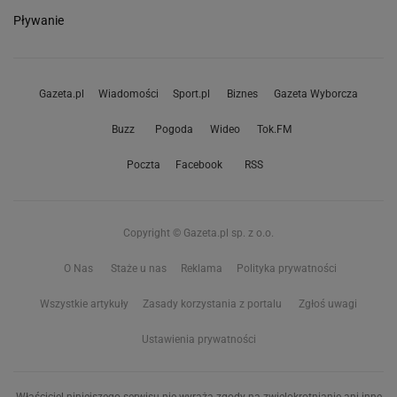
Pływanie
Gazeta.pl
Wiadomości
Sport.pl
Biznes
Gazeta Wyborcza
Buzz
Pogoda
Wideo
Tok.FM
Poczta
Facebook
RSS
Copyright © Gazeta.pl sp. z o.o.
O Nas
Staże u nas
Reklama
Polityka prywatności
Wszystkie artykuły
Zasady korzystania z portalu
Zgłoś uwagi
Ustawienia prywatności
Właściciel niniejszego serwisu nie wyraża zgody na zwielokrotnianie ani inne