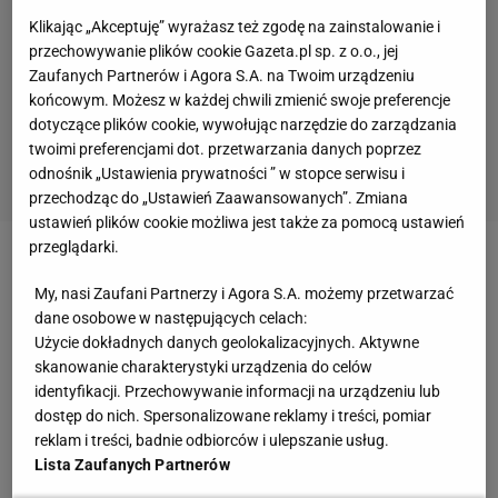
Klikając „Akceptuję” wyrażasz też zgodę na zainstalowanie i
przechowywanie plików cookie Gazeta.pl sp. z o.o., jej
Zaufanych Partnerów i Agora S.A. na Twoim urządzeniu
końcowym. Możesz w każdej chwili zmienić swoje preferencje
dotyczące plików cookie, wywołując narzędzie do zarządzania
twoimi preferencjami dot. przetwarzania danych poprzez
odnośnik „Ustawienia prywatności ” w stopce serwisu i
przechodząc do „Ustawień Zaawansowanych”. Zmiana
ustawień plików cookie możliwa jest także za pomocą ustawień
przeglądarki.
Zobacz wideo
Nowy trener Projektu Warszawa wbija
My, nasi Zaufani Partnerzy i Agora S.A. możemy przetwarzać
szpilę byłemu? "Poprawiła się komunikacja między
dane osobowe w następujących celach:
trenerem, sztabem a zawodnikami"
Użycie dokładnych danych geolokalizacyjnych. Aktywne
skanowanie charakterystyki urządzenia do celów
identyfikacji. Przechowywanie informacji na urządzeniu lub
Kamil Stoch zachorował na grypę. Będzie próbował
dostęp do nich. Spersonalizowane reklamy i treści, pomiar
dojść do siebie przed Pucharem Świata w
reklam i treści, badnie odbiorców i ulepszanie usług.
Lista Zaufanych Partnerów
Zakopanem