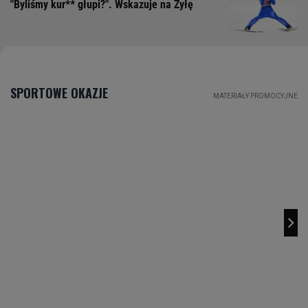
"Byliśmy kur** głupi?". Wskazuje na Żyłę