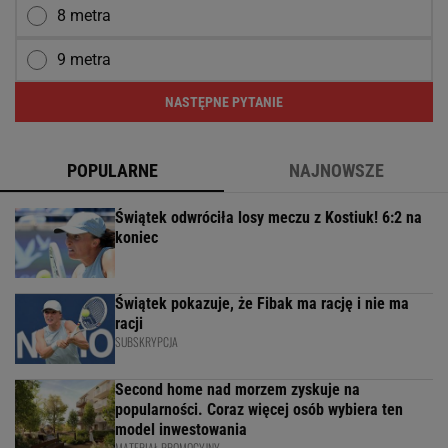
8 metra
9 metra
NASTĘPNE PYTANIE
POPULARNE
NAJNOWSZE
Świątek odwróciła losy meczu z Kostiuk! 6:2 na
koniec
Świątek pokazuje, że Fibak ma rację i nie ma
racji
SUBSKRYPCJA
Second home nad morzem zyskuje na
popularności. Coraz więcej osób wybiera ten
model inwestowania
MATERIAŁ PROMOCYJNY