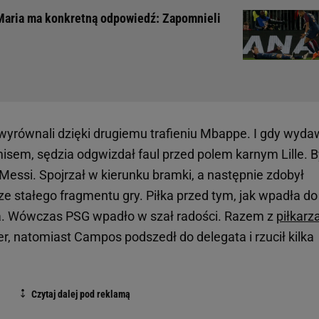
 Maria ma konkretną odpowiedź: Zapomnieli
 wyrównali dzięki drugiemu trafieniu Mbappe. I gdy wyda
misem, sędzia odgwizdał faul przed polem karnym Lille. B
 Messi. Spojrzał w kierunku bramki, a następnie zdobył
 stałego fragmentu gry. Piłka przed tym, jak wpadła do
upka. Wówczas PSG wpadło w szał radości. Razem z
piłkarz
ier, natomiast Campos podszedł do delegata i rzucił kilka