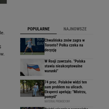
POPULARNE
NAJNOWSZE
le.
Chwalińska znów zagra w
Toronto? Polka czeka na
S
decyzję
ów.
W Rosji zawrzało. "Polska
stawia nieakceptowalne
warunki"
74 proc. Polaków widzi ten
sam problem na ulicach.
Eksperci apelują: "Mistrzu,
pomyśl"
MATERIAŁ PROMOCYJNY