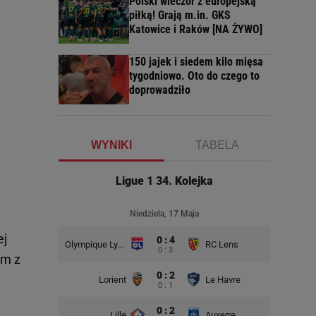
Polski wieczór z europejską
piłką! Grają m.in. GKS
Katowice i Raków [NA ŻYWO]
150 jajek i siedem kilo mięsa
tygodniowo. Oto do czego to
doprowadziło
WYNIKI
TABELA
Ligue 1 34. Kolejka
Niedziela, 17 Maja
ej
0 : 4
Olympique Lyon
RC Lens
0 : 3
em z
0 : 2
Lorient
Le Havre
0 : 1
0 : 2
Lille
Auxerre