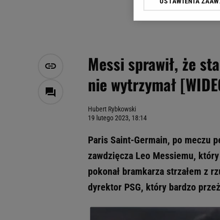
USTAWIENIA ZAA
Klikając „Akceptuję” wyra
Zaufanych Partnerów i A
dotyczące plików cookie,
odnośnik „Ustawienia pr
plików cookie możliwa je
Messi sprawił, że st
My, nasi Zaufani Partne
nie wytrzymał [WIDE
Użycie dokładnych danych
Przechowywanie informacji
badnie odbiorców i uleps
Hubert Rybkowski
19 lutego 2023, 18:14
Paris Saint-Germain, po meczu p
zawdzięcza Leo Messiemu, który
pokonał bramkarza strzałem z rz
dyrektor PSG, który bardzo przeż