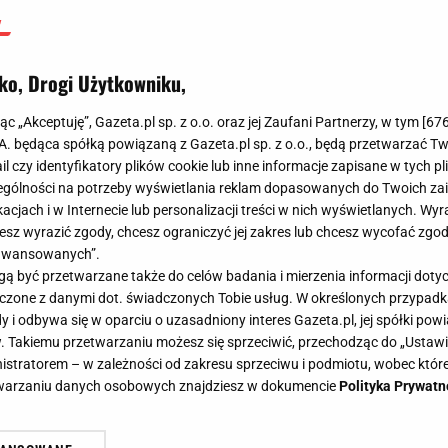
ko, Drogi Użytkowniku,
jąc „Akceptuję”, Gazeta.pl sp. z o.o. oraz jej Zaufani Partnerzy, w tym [
67
.A. będąca spółką powiązaną z Gazeta.pl sp. z o.o., będą przetwarzać T
ail czy identyfikatory plików cookie lub inne informacje zapisane w tych p
gólności na potrzeby wyświetlania reklam dopasowanych do Twoich zain
acjach i w Internecie lub personalizacji treści w nich wyświetlanych. Wyr
cesz wyrazić zgody, chcesz ograniczyć jej zakres lub chcesz wycofać zgo
aawansowanych”.
 być przetwarzane także do celów badania i mierzenia informacji dot
 łączone z danymi dot. świadczonych Tobie usług. W określonych przypad
i odbywa się w oparciu o uzasadniony interes Gazeta.pl, jej spółki powi
. Takiemu przetwarzaniu możesz się sprzeciwić, przechodząc do „Ust
nistratorem – w zależności od zakresu sprzeciwu i podmiotu, wobec które
etwarzaniu danych osobowych znajdziesz w dokumencie
Polityka Prywatn