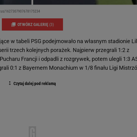
tatus/1627307907678175234
OTWÓRZ GALERIĘ
(3)
rujące w tabeli PSG podejmowało na własnym stadionie Lil
erii trzech kolejnych porażek. Najpierw przegrali 1:2 z
Pucharu Francji i odpadli z rozgrywek, potem ulegli 1:3 A
grali 0:1 z Bayernem Monachium w 1/8 finału Ligi Mistrz