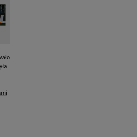
wało
yła
ami