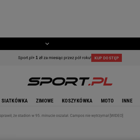
ZIECKO
MOTO
SIATKÓWKA
ZIMOWE
KOSZYKÓWKA
MOTO
INNE
sprawił, że stadion w 95. minucie oszalał. Campos nie wytrzymał [WIDEO]