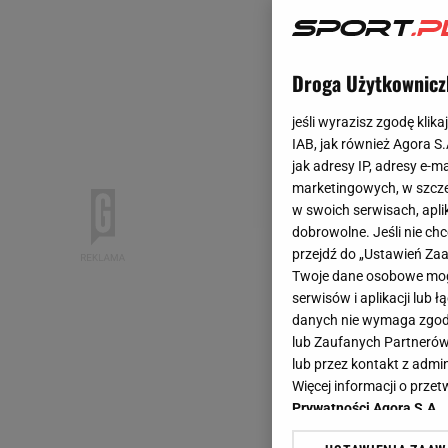
Droga Użytkownicz
jeśli wyrazisz zgodę klika
IAB, jak również Agora S
jak adresy IP, adresy e-m
marketingowych, w szcze
w swoich serwisach, aplik
dobrowolne. Jeśli nie ch
przejdź do „Ustawień Z
Twoje dane osobowe mogą
serwisów i aplikacji lub
danych nie wymaga zgody 
lub Zaufanych Partnerów
lub przez kontakt z admi
Więcej informacji o prz
Prywatności Agora S.A.