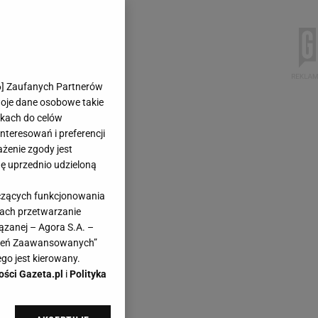
6
] Zaufanych Partnerów
woje dane osobowe takie
likach do celów
teresowań i preferencji
ażenie zgody jest
dę uprzednio udzieloną
yczących funkcjonowania
kach przetwarzanie
ązanej – Agora S.A. –
awień Zaawansowanych”
go jest kierowany.
ości Gazeta.pl
i
Polityka