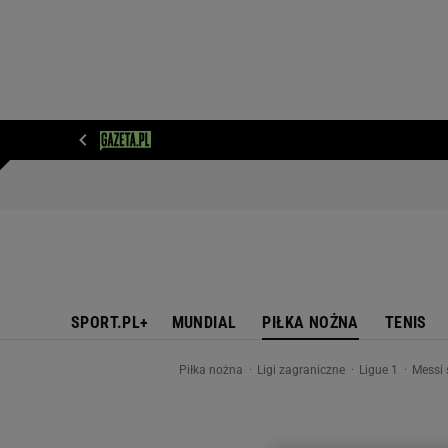
WIADOMOŚCI
NEXT
SPORT
PLOTEK
D
SPORT.PL+
MUNDIAL
PIŁKA NOŻNA
TENIS
Piłka nożna
Ligi zagraniczne
Ligue 1
Messi 