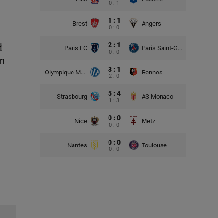
0 : 1
1 : 1
Brest
Angers
0 : 0
2 : 1
ł
Paris FC
Paris Saint-Germain
0 : 0
an
3 : 1
Olympique Marsylia
Rennes
2 : 0
5 : 4
Strasbourg
AS Monaco
1 : 3
0 : 0
Nice
Metz
0 : 0
0 : 0
Nantes
Toulouse
0 : 0