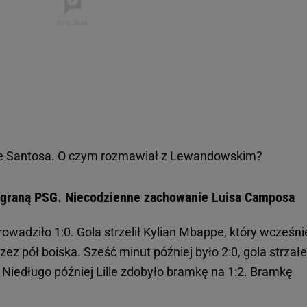
e Santosa. O czym rozmawiał z Lewandowskim?
graną PSG. Niecodzienne zachowanie Luisa Camposa
wadziło 1:0. Gola strzelił Kylian Mbappe, który wcześni
zez pół boiska. Sześć minut później było 2:0, gola strzał
. Niedługo później Lille zdobyło bramkę na 1:2. Bramkę