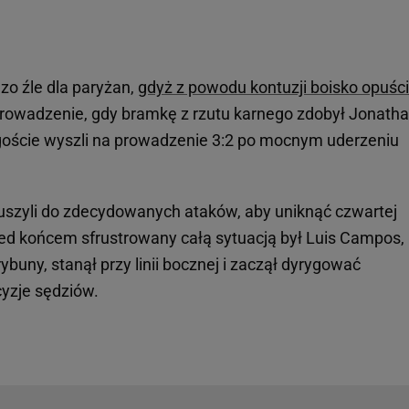
zo źle dla paryżan,
gdyż z powodu kontuzji boisko opuści
 prowadzenie, gdy bramkę z rzutu karnego zdobył Jonath
goście wyszli na prowadzenie 3:2 po mocnym uderzeniu
uszyli do zdecydowanych ataków, aby uniknąć czwartej
zed końcem sfrustrowany całą sytuacją był Luis Campos,
ybuny, stanął przy linii bocznej i zaczął dyrygować
yzje sędziów.