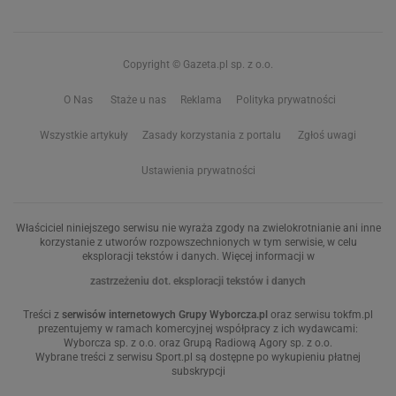
Copyright © Gazeta.pl sp. z o.o.
O Nas
Staże u nas
Reklama
Polityka prywatności
Wszystkie artykuły
Zasady korzystania z portalu
Zgłoś uwagi
Ustawienia prywatności
Właściciel niniejszego serwisu nie wyraża zgody na zwielokrotnianie ani inne
korzystanie z utworów rozpowszechnionych w tym serwisie, w celu
eksploracji tekstów i danych. Więcej informacji w
zastrzeżeniu dot. eksploracji tekstów i danych
Treści z
serwisów internetowych Grupy Wyborcza.pl
oraz serwisu tokfm.pl
prezentujemy w ramach komercyjnej współpracy z ich wydawcami:
Wyborcza sp. z o.o. oraz Grupą Radiową Agory sp. z o.o.
Wybrane treści z serwisu Sport.pl są dostępne po wykupieniu płatnej
subskrypcji