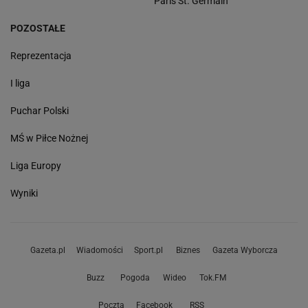
Paris St. Germain
POZOSTAŁE
Reprezentacja
I liga
Puchar Polski
MŚ w Piłce Nożnej
Liga Europy
Wyniki
Gazeta.pl
Wiadomości
Sport.pl
Biznes
Gazeta Wyborcza
Buzz
Pogoda
Wideo
Tok.FM
Poczta
Facebook
RSS