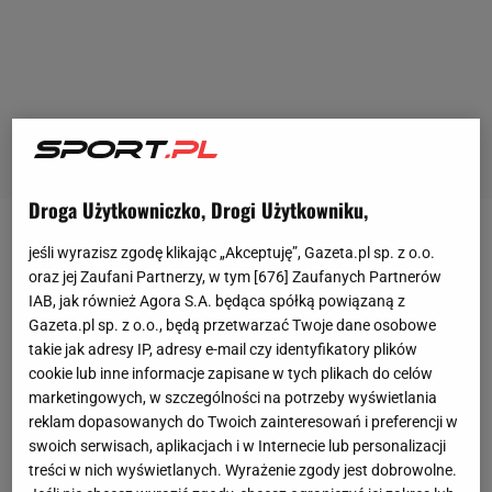
Droga Użytkowniczko, Drogi Użytkowniku,
Zobacz wideo
Damian Kądzior o trzęsieniu ziemi w
jeśli wyrazisz zgodę klikając „Akceptuję”, Gazeta.pl sp. z o.o.
Zagrzebiu: To wyglądało jak koniec świata
oraz jej Zaufani Partnerzy, w tym [
676
] Zaufanych Partnerów
IAB, jak również Agora S.A. będąca spółką powiązaną z
Gazeta.pl sp. z o.o., będą przetwarzać Twoje dane osobowe
Kilka dni temu
Nenad Bjelica
został ogłoszony
takie jak adresy IP, adresy e-mail czy identyfikatory plików
nowym trenerem NK Osijek. Chorwat podpisał
cookie lub inne informacje zapisane w tych plikach do celów
marketingowych, w szczególności na potrzeby wyświetlania
trzyletni kontrakt. Dla 49-letniego szkoleniowca to
reklam dopasowanych do Twoich zainteresowań i preferencji w
powrót w rodzinne strony, bo urodził się właśnie w
swoich serwisach, aplikacjach i w Internecie lub personalizacji
tym mieście. Jak poinformowano podczas
treści w nich wyświetlanych. Wyrażenie zgody jest dobrowolne.