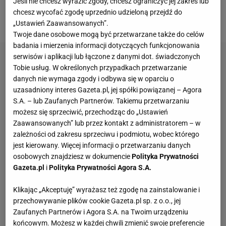
Jeśli nie chcesz wyrazić zgody, chcesz ograniczyć jej zakres lub
konferencji prasowej, Bjelica będzie zajmował się
chcesz wycofać zgodę uprzednio udzieloną przejdź do
nie tylko prowadzeniem pierwszego zespołu.
„Ustawień Zaawansowanych”.
Twoje dane osobowe mogą być przetwarzane także do celów
badania i mierzenia informacji dotyczących funkcjonowania
serwisów i aplikacji lub łączone z danymi dot. świadczonych
Tobie usług. W określonych przypadkach przetwarzanie
danych nie wymaga zgody i odbywa się w oparciu o
uzasadniony interes Gazeta.pl, jej spółki powiązanej – Agora
S.A. – lub Zaufanych Partnerów. Takiemu przetwarzaniu
możesz się sprzeciwić, przechodząc do „Ustawień
Zaawansowanych” lub przez kontakt z administratorem – w
zależności od zakresu sprzeciwu i podmiotu, wobec którego
jest kierowany. Więcej informacji o przetwarzaniu danych
osobowych znajdziesz w dokumencie
Polityka Prywatności
Gazeta.pl
i
Polityka Prywatności Agora S.A.
Klikając „Akceptuję” wyrażasz też zgodę na zainstalowanie i
przechowywanie plików cookie Gazeta.pl sp. z o.o., jej
Zaufanych Partnerów i Agora S.A. na Twoim urządzeniu
końcowym. Możesz w każdej chwili zmienić swoje preferencje