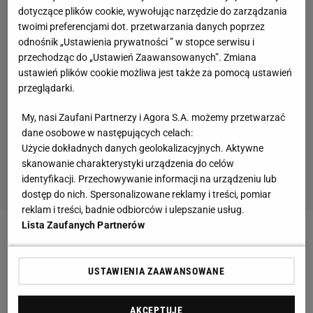
dotyczące plików cookie, wywołując narzędzie do zarządzania
twoimi preferencjami dot. przetwarzania danych poprzez
odnośnik „Ustawienia prywatności ” w stopce serwisu i
przechodząc do „Ustawień Zaawansowanych”. Zmiana
ustawień plików cookie możliwa jest także za pomocą ustawień
przeglądarki.
My, nasi Zaufani Partnerzy i Agora S.A. możemy przetwarzać
dane osobowe w następujących celach:
Użycie dokładnych danych geolokalizacyjnych. Aktywne
skanowanie charakterystyki urządzenia do celów
identyfikacji. Przechowywanie informacji na urządzeniu lub
dostęp do nich. Spersonalizowane reklamy i treści, pomiar
reklam i treści, badnie odbiorców i ulepszanie usług.
Lista Zaufanych Partnerów
- Otrzymałem odpowiedzialność za prowadzenie
całej polityki sportowej klubu. Mam na myśli także
USTAWIENIA ZAAWANSOWANE
drużynę B i naszą szkółkę piłkarską. Otrzymałem
autonomię w wyborze osób, którym najbardziej
AKCEPTUJĘ