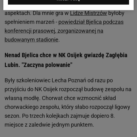
ufam. Osijek to ambitny klub, co widać w wielu
aspektach. Dla mnie gra w
Lidze Mistrzów
byłoby
spełnieniem marzeń -
powiedział Bjelica podczas
konferencji prasowej, zorganizowanej na
budowanym stadionie
.
Nenad Bjelica chce w NK Osijek gwiazdę Zagłębia
Lubin. "Zaczyna polowanie"
Były szkoleniowiec Lecha Poznań od razu po
przyjściu do NK Osijek rozpoczął budowę zespołu na
własną modłę. Chorwat chce wzmocnić skład
chorwackiego zespołu, który słabo rozpoczął ligowy
sezon. Po trzech kolejkach zajmuje dopiero 8.
miejsce z zaledwie jednym punktem.