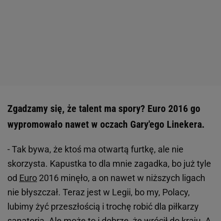
Zgadzamy się, że talent ma spory? Euro 2016 go
wypromowało nawet w oczach Gary'ego Linekera.
- Tak bywa, że ktoś ma otwartą furtkę, ale nie
skorzysta. Kapustka to dla mnie zagadka, bo już tyle
od
Euro
2016 minęło, a on nawet w niższych ligach
nie błyszczał. Teraz jest w Legii, bo my, Polacy,
lubimy żyć przeszłością i trochę robić dla piłkarzy
sanatoria. Ale może to i dobrze, że wrócił do kraju. A