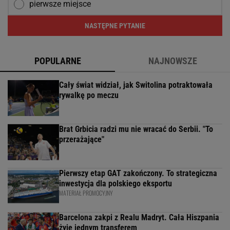
pierwsze miejsce
NASTĘPNE PYTANIE
POPULARNE
NAJNOWSZE
Cały świat widział, jak Switolina potraktowała
rywalkę po meczu
Brat Grbicia radzi mu nie wracać do Serbii. "To
przerażające"
Pierwszy etap GAT zakończony. To strategiczna
inwestycja dla polskiego eksportu
MATERIAŁ PROMOCYJNY
Barcelona zakpi z Realu Madryt. Cała Hiszpania
żyje jednym transferem