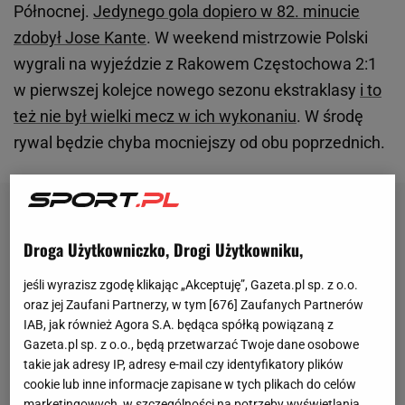
Północnej.
Jedynego gola dopiero w 82. minucie
zdobył Jose Kante
. W weekend mistrzowie Polski
wygrali na wyjeździe z Rakowem Częstochowa 2:1
w pierwszej kolejce nowego sezonu ekstraklasy
i to
też nie był wielki mecz w ich wykonaniu
. W środę
rywal będzie chyba mocniejszy od obu poprzednich.
Droga Użytkowniczko, Drogi Użytkowniku,
jeśli wyrazisz zgodę klikając „Akceptuję”, Gazeta.pl sp. z o.o.
oraz jej Zaufani Partnerzy, w tym [
676
] Zaufanych Partnerów
IAB, jak również Agora S.A. będąca spółką powiązaną z
Gazeta.pl sp. z o.o., będą przetwarzać Twoje dane osobowe
takie jak adresy IP, adresy e-mail czy identyfikatory plików
cookie lub inne informacje zapisane w tych plikach do celów
marketingowych, w szczególności na potrzeby wyświetlania