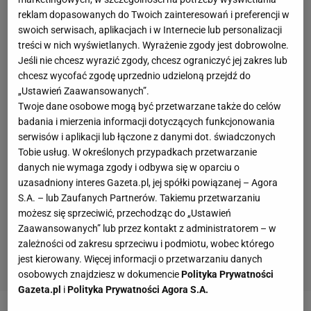
reklam dopasowanych do Twoich zainteresowań i preferencji w
swoich serwisach, aplikacjach i w Internecie lub personalizacji
treści w nich wyświetlanych. Wyrażenie zgody jest dobrowolne.
Jeśli nie chcesz wyrazić zgody, chcesz ograniczyć jej zakres lub
chcesz wycofać zgodę uprzednio udzieloną przejdź do
„Ustawień Zaawansowanych”.
Twoje dane osobowe mogą być przetwarzane także do celów
badania i mierzenia informacji dotyczących funkcjonowania
serwisów i aplikacji lub łączone z danymi dot. świadczonych
Tobie usług. W określonych przypadkach przetwarzanie
danych nie wymaga zgody i odbywa się w oparciu o
uzasadniony interes Gazeta.pl, jej spółki powiązanej – Agora
S.A. – lub Zaufanych Partnerów. Takiemu przetwarzaniu
możesz się sprzeciwić, przechodząc do „Ustawień
Zaawansowanych” lub przez kontakt z administratorem – w
zależności od zakresu sprzeciwu i podmiotu, wobec którego
jest kierowany. Więcej informacji o przetwarzaniu danych
osobowych znajdziesz w dokumencie
Polityka Prywatności
Gazeta.pl
i
Polityka Prywatności Agora S.A.