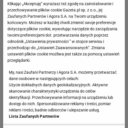
Zobacz wideo
Bartosz Kapustka w Legii. "Vuković
Klikając „Akceptuję” wyrażasz też zgodę na zainstalowanie i
przechowywanie plików cookie Gazeta.pl sp. z o.o., jej
potrafi odbudować piłkarzy"
Zaufanych Partnerów i Agora S.A. na Twoim urządzeniu
końcowym. Możesz w każdej chwili zmienić swoje preferencje
Łukasz Jachimiak: Legia - Omonia to będą męki jak
dotyczące plików cookie, wywołując narzędzie do zarządzania
twoimi preferencjami dot. przetwarzania danych poprzez
te z meczu Legia - Linfield?
odnośnik „Ustawienia prywatności ” w stopce serwisu i
przechodząc do „Ustawień Zaawansowanych”. Zmiana
Sylwester Czereszewski:
Jak ktoś pamięta tamten
ustawień plików cookie możliwa jest także za pomocą ustawień
przeglądarki.
mecz, to na pewno ma obawy. Ale moim zdaniem
zespół z Cypru będzie Legii bardziej odpowiadał.
My, nasi Zaufani Partnerzy i Agora S.A. możemy przetwarzać
Irlandczycy nie mieli żadnego pomysłu z przodu, ale
dane osobowe w następujących celach:
Użycie dokładnych danych geolokalizacyjnych. Aktywne
byli dobrze zorganizowani w obronie, więc Legia się
skanowanie charakterystyki urządzenia do celów
namęczyła i wygrała dopiero w końcówce. Omonia
identyfikacji. Przechowywanie informacji na urządzeniu lub
będzie bardziej kreatywna, dzięki czemu Legii
dostęp do nich. Spersonalizowane reklamy i treści, pomiar
reklam i treści, badnie odbiorców i ulepszanie usług.
będzie się łatwiej grało, bo szyki obronne rywala
Lista Zaufanych Partnerów
będą bardziej poluzowane.