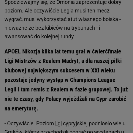
Spodziewajmy się, że Omonia zaprezentuje dobry
poziom. Ale oczywiście Legia musi ten mecz
wygrać, musi wykorzystać atut własnego boiska -
nieważne że bez
kibiców
na trybunach - i
awansować do kolejnej rundy.
APOEL Nikozja kilka lat temu grał w ćwierćfinale
Ligi Mistrzów z Realem Madryt, a dla naszej piłki
klubowej największym sukcesem w XXI wieku
pozostaje jedyny występ w Champions League
Legii i tam remis z Realem w fazie grupowej. To już
nie te czasy, gdy Polacy wyjeżdżali na Cypr zarobić
na emeryturę.
- Oczywiście. Poziom
ligi
cypryjskiej podniosło wielu
Greków, którzy przychodzili pograć po występach u