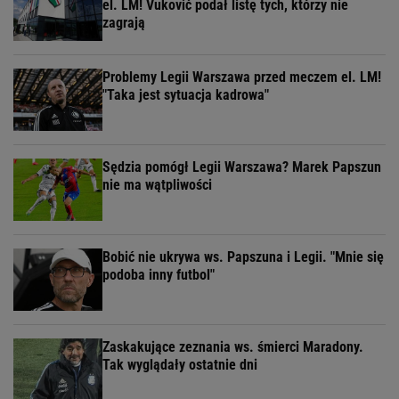
el. LM! Vuković podał listę tych, którzy nie
zagrają
Problemy Legii Warszawa przed meczem el. LM!
"Taka jest sytuacja kadrowa"
Sędzia pomógł Legii Warszawa? Marek Papszun
nie ma wątpliwości
Bobić nie ukrywa ws. Papszuna i Legii. "Mnie się
podoba inny futbol"
Zaskakujące zeznania ws. śmierci Maradony.
Tak wyglądały ostatnie dni