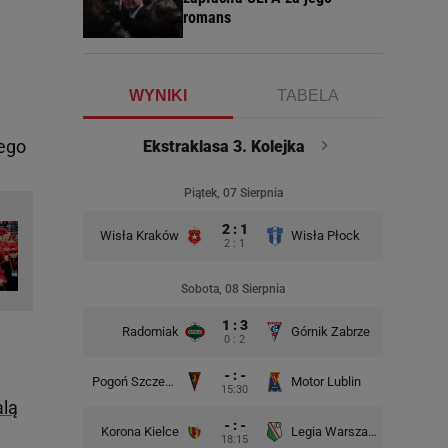
romans
WYNIKI
TABELA
iego
Ekstraklasa 3. Kolejka
Piątek, 07 Sierpnia
2 : 1
Wisła Kraków
Wisła Płock
2 : 1
Sobota, 08 Sierpnia
1 : 3
Radomiak
Górnik Zabrze
Zagłębie
0 : 2
- : -
Pogoń Szczecin
Motor Lublin
Piast G
15:30
alą
- : -
Korona Kielce
Legia Warszawa
Widzew
18:15