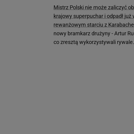
Mistrz Polski nie może zaliczyć 
krajowy superpuchar i odpadł już w
rewanżowym starciu z Karabache
nowy bramkarz drużyny - Artur Ru
co zresztą wykorzystywali rywale