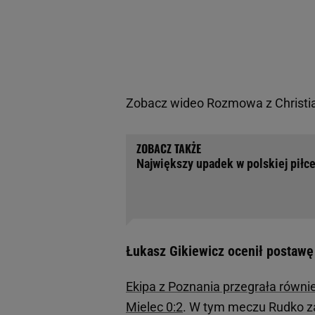
Zobacz wideo
Rozmowa z Christi
Największy upadek w polskiej piłc
Łukasz Gikiewicz ocenił postawę
Ekipa z Poznania przegrała równi
Mielec 0:2
. W tym meczu Rudko zap