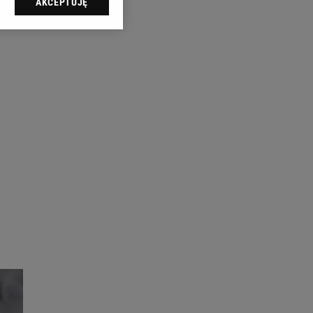
AKCEPTUJĘ
l sp. z o.o., jej
ić swoje preferencje
arzania danych poprzez
ych”. Zmiana ustawień
ach:
 celów identyfikacji.
omiar reklam i treści,