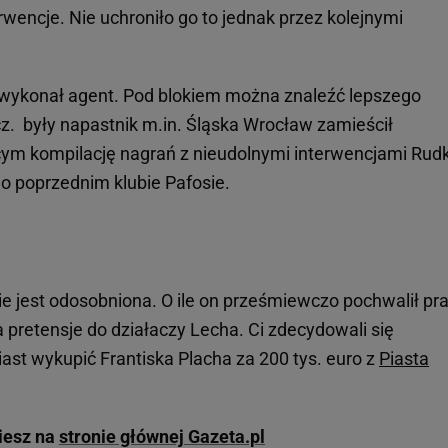
rwencje. Nie uchroniło go to jednak przez kolejnymi
cę wykonał agent. Pod blokiem można znaleźć lepszego
cz. były napastnik m.in. Śląska Wrocław zamieścił
m kompilację nagrań z nieudolnymi interwencjami Rudk
o poprzednim klubie Pafosie.
ie jest odosobniona. O ile on prześmiewczo pochwalił pr
pretensje do działaczy Lecha. Ci zdecydowali się
st wykupić Frantiska Placha za 200 tys. euro z
Piasta
ziesz na
stronie głównej Gazeta.pl