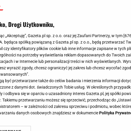
ko, Drogi Użytkowniku,
jąc „Akceptuję”, Gazeta.pl sp. z o.o. oraz jej Zaufani Partnerzy, w tym [
67
.A. będąca spółką powiązaną z Gazeta.pl sp. z o.o., będą przetwarzać T
ail czy identyfikatory plików cookie lub inne informacje zapisane w tych p
gólności na potrzeby wyświetlania reklam dopasowanych do Twoich zain
acjach i w Internecie lub personalizacji treści w nich wyświetlanych. Wyr
cesz wyrazić zgody, chcesz ograniczyć jej zakres lub chcesz wycofać zgo
aawansowanych”.
 być przetwarzane także do celów badania i mierzenia informacji dot
 łączone z danymi dot. świadczonych Tobie usług. W określonych przypad
i odbywa się w oparciu o uzasadniony interes Gazeta.pl, jej spółki powi
. Takiemu przetwarzaniu możesz się sprzeciwić, przechodząc do „Ust
nistratorem – w zależności od zakresu sprzeciwu i podmiotu, wobec które
etwarzaniu danych osobowych znajdziesz w dokumencie
Polityka Prywatn