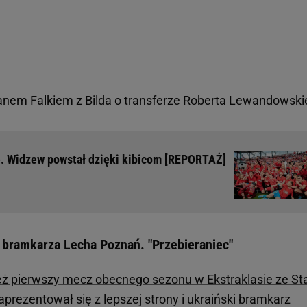
anem Falkiem z Bilda o transferze Roberta Lewandowsk
e. Widzew powstał dzięki kibicom [REPORTAŻ]
 bramkarza Lecha Poznań. "Przebieraniec"
eż pierwszy mecz obecnego sezonu w Ekstraklasie ze St
rezentował się z lepszej strony i ukraiński bramkarz