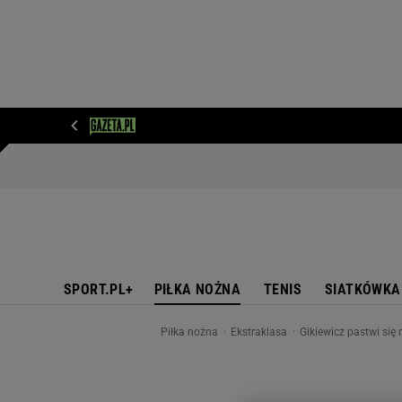
WIADOMOŚCI
NEXT
SPORT
PLOTEK
D
SPORT.PL+
PIŁKA NOŻNA
TENIS
SIATKÓWKA
Piłka nożna
Ekstraklasa
Gikiewicz pastwi si