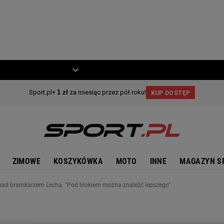
ZIECKO
MOTO
ZIMOWE
KOSZYKÓWKA
MOTO
INNE
MAGAZYN S
ę nad bramkarzem Lecha. "Pod blokiem można znaleźć lepszego"