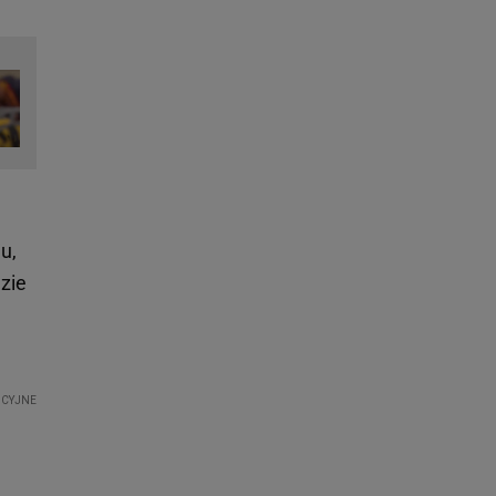
u,
zie