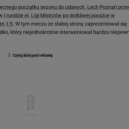
obecnego początku sezonu do udanych. Lech Poznań prze
 I rundzie el. Ligi Mistrzów po dotkliwej porażce w
m 1:5
. W tym meczu ze słabej strony zaprezentował się
dko, który niejednokrotnie interweniował bardzo niepewn
.