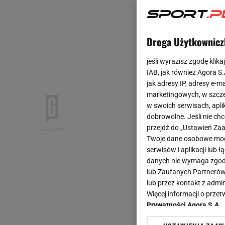
Droga Użytkownicz
jeśli wyrazisz zgodę klika
IAB, jak również Agora S
jak adresy IP, adresy e-m
marketingowych, w szcze
w swoich serwisach, aplik
dobrowolne. Jeśli nie ch
przejdź do „Ustawień Z
Twoje dane osobowe mogą
serwisów i aplikacji lub
danych nie wymaga zgody 
lub Zaufanych Partnerów
lub przez kontakt z admi
Więcej informacji o prz
Prywatności Agora S.A.