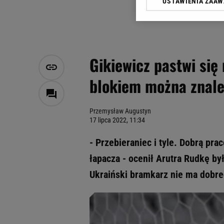
USTAWIENIA ZAA
Klikając „Akceptuję” wyra
Zaufanych Partnerów i A
dotyczące plików cookie,
odnośnik „Ustawienia pr
plików cookie możliwa je
Gikiewicz pastwi si
My, nasi Zaufani Partne
blokiem można znale
Użycie dokładnych danych
Przechowywanie informacji
badnie odbiorców i uleps
Przemysław Augustyn
17 lipca 2022, 11:34
- Przebieraniec i tyle. Dobrą pr
łapacza - ocenił Arutra Rudkę by
Ukraiński bramkarz nie ma dobr