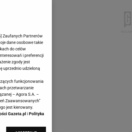
6
] Zaufanych Partnerów
woje dane osobowe takie
likach do celów
teresowań i preferencji
ażenie zgody jest
dę uprzednio udzieloną
yczących funkcjonowania
kach przetwarzanie
ązanej – Agora S.A. –
awień Zaawansowanych”
go jest kierowany.
ości Gazeta.pl
i
Polityka