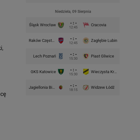
Niedziela, 09 Sierpnia
- : -
Śląsk Wrocław
Cracovia
Motor 
12:45
- : -
Raków Częstochowa
Zagłębie Lubin
12:45
i,
- : -
Lech Poznań
Piast Gliwice
Cra
15:30
- : -
GKS Katowice
Wieczysta Kraków
Wisła 
15:30
- : -
Jagiellonia Białystok
Widzew Łódź
Górnik 
18:15
acę