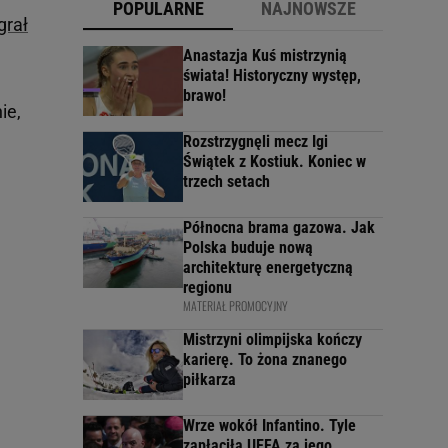
POPULARNE
NAJNOWSZE
grał
Anastazja Kuś mistrzynią
świata! Historyczny występ,
brawo!
ie,
Rozstrzygnęli mecz Igi
Świątek z Kostiuk. Koniec w
trzech setach
Północna brama gazowa. Jak
Polska buduje nową
architekturę energetyczną
regionu
MATERIAŁ PROMOCYJNY
Mistrzyni olimpijska kończy
karierę. To żona znanego
piłkarza
Wrze wokół Infantino. Tyle
zapłaciła UEFA za jego