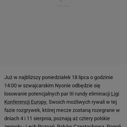
Już w najbliższy poniedziałek 18 lipca o godzinie
14:00 w szwajcarskim Nyonie odbędzie się
losowanie potencjalnych par III rundy eliminacji
Ligi
Konferencji Europy.
Swoich możliwych rywali w tej
fazie rozgrywek, której mecze zostaną rozegrane w
dniach 4 i 11 sierpnia, poznają aż cztery polskie
zespoły -
Lech
Poznań,
Raków
Częstochowa, Pogoń