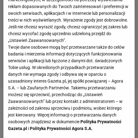
reklam dopasowanych do Twoich zainteresowań i preferencji w
swoich serwisach, aplikacjach i w Internecie lub personalizacji
treści w nich wyświetlanych. Wyrażenie zgody jest dobrowolne.
Jeśli nie chcesz wyrazić zgody, chcesz ograniczyć jej zakres lub
chcesz wycofać zgodę uprzednio udzieloną przejdź do
„Ustawień Zaawansowanych”.
Twoje dane osobowe mogą być przetwarzane także do celów
badania i mierzenia informacji dotyczących funkcjonowania
serwisów i aplikacji lub łączone z danymi dot. świadczonych
Tobie usług. W określonych przypadkach przetwarzanie
danych nie wymaga zgody i odbywa się w oparciu o
uzasadniony interes Gazeta.pl, jej spółki powiązanej – Agora
S.A. – lub Zaufanych Partnerów. Takiemu przetwarzaniu
możesz się sprzeciwić, przechodząc do „Ustawień
Zaawansowanych” lub przez kontakt z administratorem – w
Zobacz wideo
Widzew wstał po upadku. "Już nigdy
zależności od zakresu sprzeciwu i podmiotu, wobec którego
nie będzie szedł sam" [Reportaż]
jest kierowany. Więcej informacji o przetwarzaniu danych
osobowych znajdziesz w dokumencie
Polityka Prywatności
Gazeta.pl
i
Polityka Prywatności Agora S.A.
UEFA
podzieliła drużyny na grupy przed