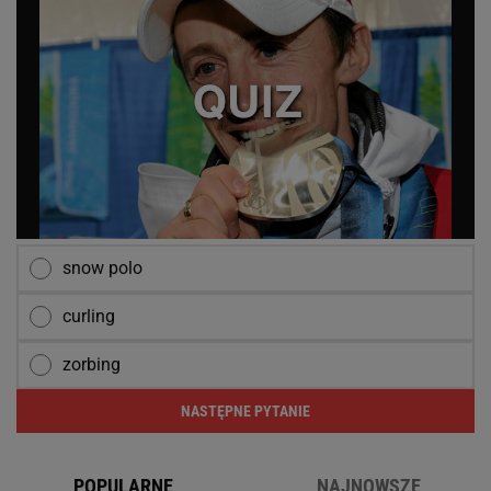
snow polo
curling
zorbing
NASTĘPNE PYTANIE
POPULARNE
NAJNOWSZE