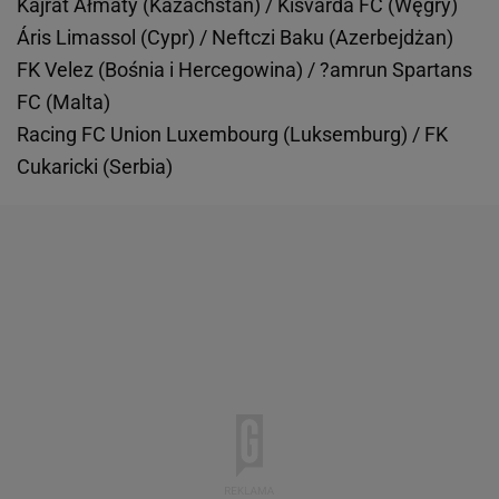
Kajrat Ałmaty (Kazachstan) / Kisvárda FC (Węgry)
Áris Limassol (Cypr) / Neftczi Baku (Azerbejdżan)
FK Velez (Bośnia i Hercegowina) / ?amrun Spartans
FC (Malta)
Racing FC Union Luxembourg (Luksemburg) / FK
Cukaricki (Serbia)