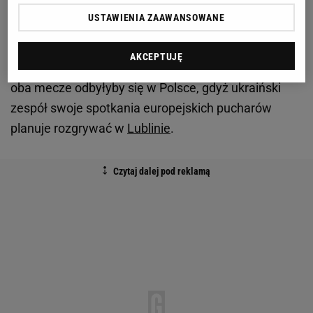
przeciwnikiem jest zwycięzca rywalizacji
USTAWIENIA ZAAWANSOWANE
szwedzkiego AIK Solna z ukraińską Worskłą
Połtawa. Tu jednak może dojść do pewnego
AKCEPTUJĘ
paradoksu, bo gdyby Raków miał zagrać z Worskłą,
oba mecze odbyłyby się w Polsce, gdyż ukraiński
zespół swoje spotkania europejskich pucharów
planuje rozgrywać w
Lublinie
.