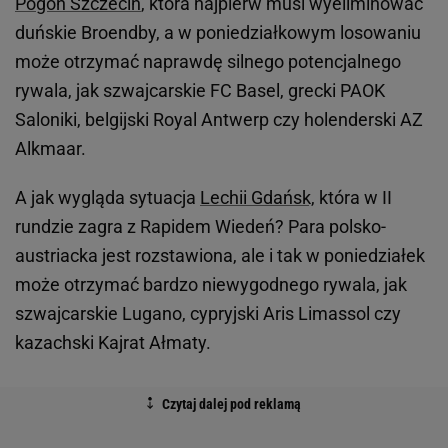
Pogoń Szczecin
, która najpierw musi wyeliminować
duńskie Broendby, a w poniedziałkowym losowaniu
może otrzymać naprawdę silnego potencjalnego
rywala, jak szwajcarskie FC Basel, grecki PAOK
Saloniki, belgijski Royal Antwerp czy holenderski AZ
Alkmaar.
A jak wygląda sytuacja
Lechii Gdańsk,
która w II
rundzie zagra z Rapidem Wiedeń? Para polsko-
austriacka jest rozstawiona, ale i tak w poniedziałek
może otrzymać bardzo niewygodnego rywala, jak
szwajcarskie Lugano, cypryjski Aris Limassol czy
kazachski Kajrat Ałmaty.