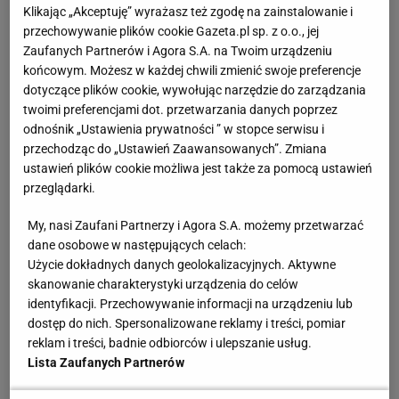
poniedziałkowym losowaniem. W najlepszej sytuacji
Klikając „Akceptuję” wyrażasz też zgodę na zainstalowanie i
znalazł się mistrz Polski
Lech Poznań.
Dla
przechowywanie plików cookie Gazeta.pl sp. z o.o., jej
Zaufanych Partnerów i Agora S.A. na Twoim urządzeniu
znajdującego się na tzw. ścieżce mistrzowskiej
końcowym. Możesz w każdej chwili zmienić swoje preferencje
"Kolejorza" trudniejszym zadaniem może się okazać
dotyczące plików cookie, wywołując narzędzie do zarządzania
wyeliminowanie w II rundzie gruzińskiego Dinama
twoimi preferencjami dot. przetwarzania danych poprzez
Batumi, niż przejście ewentualnej kolejnej fazy
odnośnik „Ustawienia prywatności ” w stopce serwisu i
przechodząc do „Ustawień Zaawansowanych”. Zmiana
rozgrywek. Wszystko dlatego, że w niej Lech może
ustawień plików cookie możliwa jest także za pomocą ustawień
zagrać co najwyżej z mistrzem Łotwy, Czarnogóry,
przeglądarki.
Kosowa czy Islandii, ale w każdym przypadku będzie
My, nasi Zaufani Partnerzy i Agora S.A. możemy przetwarzać
zdecydowanym faworytem i jego porażka byłaby
dane osobowe w następujących celach:
kompromitacją.
Użycie dokładnych danych geolokalizacyjnych. Aktywne
skanowanie charakterystyki urządzenia do celów
W razie przejścia kazachskiej Astany łatwiejszego
identyfikacji. Przechowywanie informacji na urządzeniu lub
dostęp do nich. Spersonalizowane reklamy i treści, pomiar
rywala w III rundzie ścieżki ligowej może mieć
reklam i treści, badnie odbiorców i ulepszanie usług.
Raków Częstochowa
. Para polsko-kazachska jest
Lista Zaufanych Partnerów
rozstawiona, a jej najtrudniejszym potencjalnym