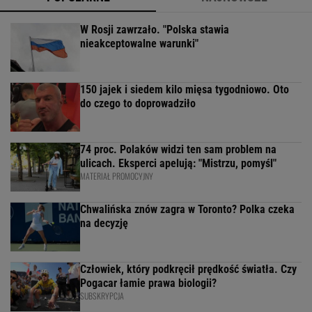
W Rosji zawrzało. "Polska stawia
nieakceptowalne warunki"
150 jajek i siedem kilo mięsa tygodniowo. Oto
do czego to doprowadziło
74 proc. Polaków widzi ten sam problem na
ulicach. Eksperci apelują: "Mistrzu, pomyśl"
MATERIAŁ PROMOCYJNY
Chwalińska znów zagra w Toronto? Polka czeka
na decyzję
Człowiek, który podkręcił prędkość światła. Czy
Pogacar łamie prawa biologii?
SUBSKRYPCJA