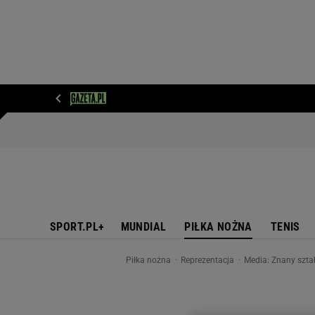
WIADOMOŚCI
NEXT
SPORT
PLOTEK
D
SPORT.PL+
MUNDIAL
PIŁKA NOŻNA
TENIS
Piłka nożna
Reprezentacja
Media: Znany szta