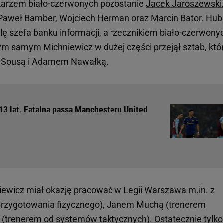
Lekarzem biało-czerwonych pozostanie
Jacek Jaroszewski
 Paweł Bamber, Wojciech Herman oraz Marcin Bator. Hub
olę szefa banku informacji, a rzecznikiem biało-czerwony
ym samym Michniewicz w dużej części przejął sztab, któ
o Sousą i Adamem Nawałką.
13 lat. Fatalna passa Manchesteru United
wicz miał okazję pracować w Legii Warszawa m.in. z
przygotowania fizycznego), Janem Muchą (trenerem
o (trenerem od systemów taktycznych). Ostatecznie tylko