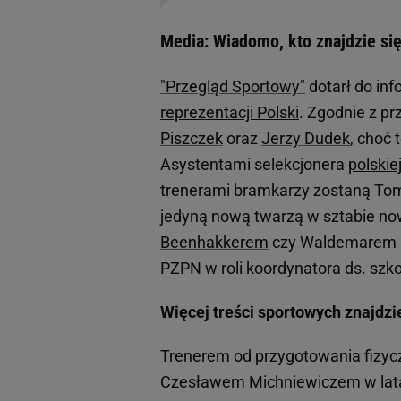
Media: Wiadomo, kto znajdzie si
"Przegląd Sportowy"
dotarł do inf
reprezentacji Polski
. Zgodnie z p
Piszczek
oraz
Jerzy Dudek
, choć
Asystentami selekcjonera
polskie
trenerami bramkarzy zostaną To
jedyną nową twarzą w sztabie no
Beenhakkerem
czy Waldemarem Fo
PZPN w roli koordynatora ds. szk
Więcej treści sportowych znajdzi
Trenerem od przygotowania fizy
Czesławem Michniewiczem w latac