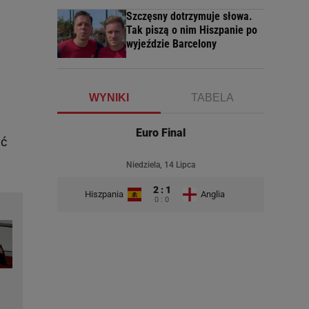
Szczęsny dotrzymuje słowa.
Tak piszą o nim Hiszpanie po
wyjeździe Barcelony
WYNIKI
TABELA
Euro Final
yć
Niedziela, 14 Lipca
2 : 1
Hiszpania
Anglia
0 : 0