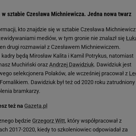
ę w sztabie Czesława Michniewicza. Jedna nowa twarz
ormacji, kto znajdzie się w sztabie Czesława Michniewic
rzewidywaniami mediów, w tym gronie nie znalazł się
Łuk
 ten drugi rozmawiał z Czesławem Michniewiczem.
j
kadry będą Mirosław Kalita i Kamil Potrykus, natomiast
masz Muchiński oraz
Andrzej Dawidziuk
. Dawidziuk jest
wego selekcjonera Polaków, ale wcześniej pracował z
Le
rnalikiem. Dawidziuk był też od 2020 roku zatrudniony
olenia bramkarzy.
esz też na
Gazeta.pl
cznego będzie
Grzegorz Witt
, który współpracował z
h 2017-2020, kiedy to szkoleniowiec odpowiadał za