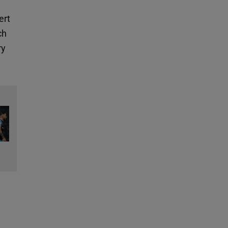
,
ert
ch
ry