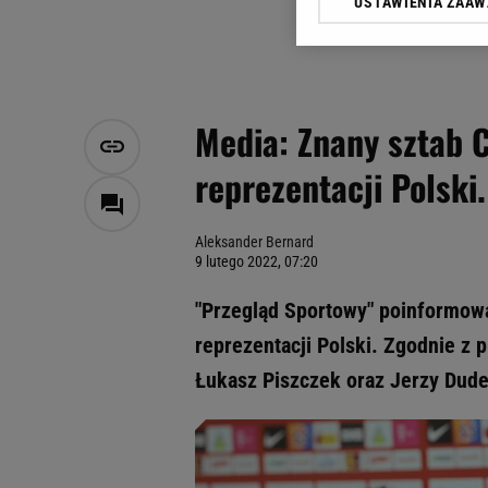
USTAWIENIA ZAA
Klikając „Akceptuję” wyra
Zaufanych Partnerów i A
dotyczące plików cookie,
odnośnik „Ustawienia pr
plików cookie możliwa je
Media: Znany sztab 
My, nasi Zaufani Partne
reprezentacji Polski
Użycie dokładnych danych
Przechowywanie informacji
badnie odbiorców i uleps
Aleksander Bernard
9 lutego 2022, 07:20
"Przegląd Sportowy" poinformowa
reprezentacji Polski. Zgodnie z 
Łukasz Piszczek oraz Jerzy Dudek