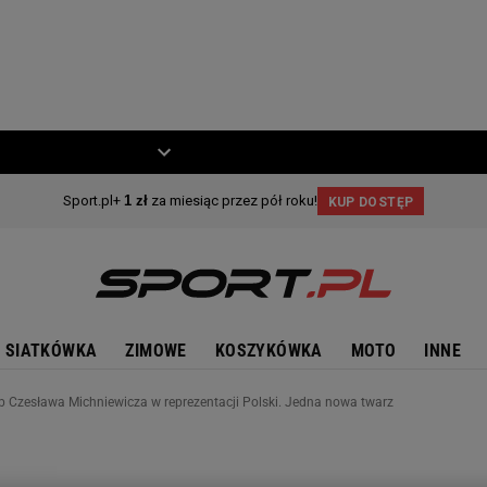
ZIECKO
MOTO
SIATKÓWKA
ZIMOWE
KOSZYKÓWKA
MOTO
INNE
b Czesława Michniewicza w reprezentacji Polski. Jedna nowa twarz