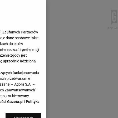
6
] Zaufanych Partnerów
woje dane osobowe takie
likach do celów
teresowań i preferencji
ażenie zgody jest
dę uprzednio udzieloną
yczących funkcjonowania
kach przetwarzanie
ązanej – Agora S.A. –
awień Zaawansowanych”
go jest kierowany.
ości Gazeta.pl
i
Polityka