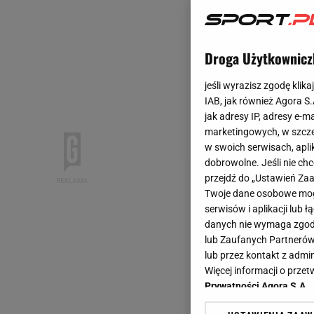
Droga Użytkownicz
jeśli wyrazisz zgodę klika
IAB, jak również Agora S
jak adresy IP, adresy e-m
marketingowych, w szcze
w swoich serwisach, aplik
dobrowolne. Jeśli nie ch
przejdź do „Ustawień Z
Twoje dane osobowe mogą
serwisów i aplikacji lub
danych nie wymaga zgody 
lub Zaufanych Partnerów
lub przez kontakt z admi
Więcej informacji o prz
Prywatności Agora S.A.