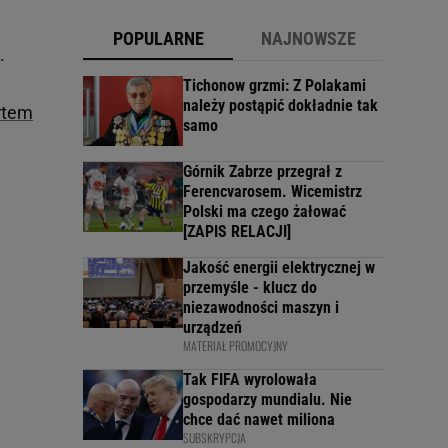
POPULARNE
NAJNOWSZE
.
Tichonow grzmi: Z Polakami
należy postąpić dokładnie tak
rtem
samo
Górnik Zabrze przegrał z
Ferencvarosem. Wicemistrz
Polski ma czego żałować
[ZAPIS RELACJI]
Jakość energii elektrycznej w
przemyśle - klucz do
niezawodności maszyn i
urządzeń
MATERIAŁ PROMOCYJNY
Tak FIFA wyrolowała
gospodarzy mundialu. Nie
chce dać nawet miliona
SUBSKRYPCJA