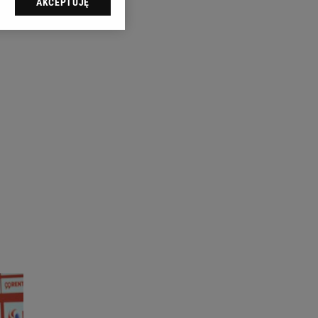
AKCEPTUJĘ
l sp. z o.o., jej
ić swoje preferencje
arzania danych poprzez
ych”. Zmiana ustawień
ach:
 celów identyfikacji.
omiar reklam i treści,