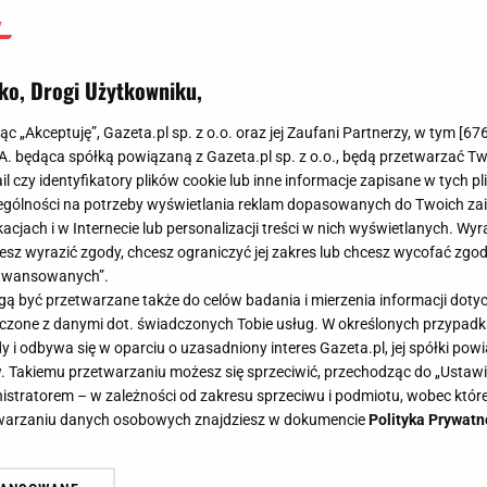
ko, Drogi Użytkowniku,
jąc „Akceptuję”, Gazeta.pl sp. z o.o. oraz jej Zaufani Partnerzy, w tym [
67
.A. będąca spółką powiązaną z Gazeta.pl sp. z o.o., będą przetwarzać T
ail czy identyfikatory plików cookie lub inne informacje zapisane w tych p
gólności na potrzeby wyświetlania reklam dopasowanych do Twoich zain
acjach i w Internecie lub personalizacji treści w nich wyświetlanych. Wyr
cesz wyrazić zgody, chcesz ograniczyć jej zakres lub chcesz wycofać zgo
aawansowanych”.
 być przetwarzane także do celów badania i mierzenia informacji dot
 łączone z danymi dot. świadczonych Tobie usług. W określonych przypad
i odbywa się w oparciu o uzasadniony interes Gazeta.pl, jej spółki powi
. Takiemu przetwarzaniu możesz się sprzeciwić, przechodząc do „Ust
nistratorem – w zależności od zakresu sprzeciwu i podmiotu, wobec które
etwarzaniu danych osobowych znajdziesz w dokumencie
Polityka Prywatn