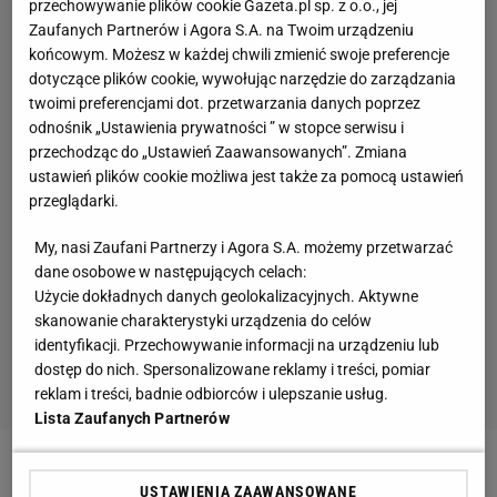
przechowywanie plików cookie Gazeta.pl sp. z o.o., jej
Zaufanych Partnerów i Agora S.A. na Twoim urządzeniu
końcowym. Możesz w każdej chwili zmienić swoje preferencje
dotyczące plików cookie, wywołując narzędzie do zarządzania
twoimi preferencjami dot. przetwarzania danych poprzez
odnośnik „Ustawienia prywatności ” w stopce serwisu i
przechodząc do „Ustawień Zaawansowanych”. Zmiana
ustawień plików cookie możliwa jest także za pomocą ustawień
przeglądarki.
My, nasi Zaufani Partnerzy i Agora S.A. możemy przetwarzać
dane osobowe w następujących celach:
Użycie dokładnych danych geolokalizacyjnych. Aktywne
skanowanie charakterystyki urządzenia do celów
identyfikacji. Przechowywanie informacji na urządzeniu lub
dostęp do nich. Spersonalizowane reklamy i treści, pomiar
reklam i treści, badnie odbiorców i ulepszanie usług.
Lista Zaufanych Partnerów
Zobacz wideo
"Nuevo tridente". Barcelona buduje
USTAWIENIA ZAAWANSOWANE