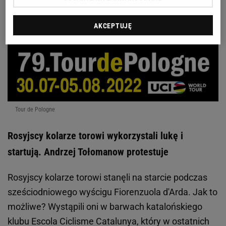
magiczne trio w ataku. Lewandowski na szpicy
[Sport.pl LIVE]
AKCEPTUJĘ
Tour de Pologne
Rosyjscy kolarze torowi wykorzystali lukę i
startują. Andrzej Tołomanow protestuje
Rosyjscy kolarze torowi stanęli na starcie podczas
sześciodniowego wyścigu Fiorenzuola d'Arda. Jak to
możliwe? Wystąpili oni w barwach katalońskiego
klubu Escola Ciclisme Catalunya, który w ostatnich