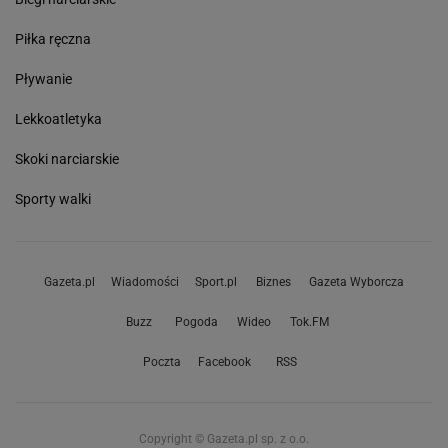
Piłka ręczna
Pływanie
Lekkoatletyka
Skoki narciarskie
Sporty walki
Gazeta.pl
Wiadomości
Sport.pl
Biznes
Gazeta Wyborcza
Buzz
Pogoda
Wideo
Tok.FM
Poczta
Facebook
RSS
Copyright © Gazeta.pl sp. z o.o.