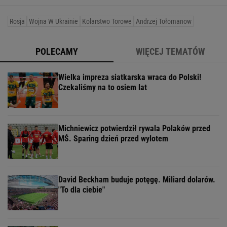
Rosja
Wojna W Ukrainie
Kolarstwo Torowe
Andrzej Tołomanow
POLECAMY
WIĘCEJ TEMATÓW
Wielka impreza siatkarska wraca do Polski!
Czekaliśmy na to osiem lat
Michniewicz potwierdził rywala Polaków przed
MŚ. Sparing dzień przed wylotem
David Beckham buduje potęgę. Miliard dolarów.
"To dla ciebie"