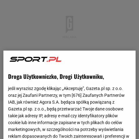
Droga Użytkowniczko, Drogi Użytkowniku,
jeśli wyrazisz zgodę klikając „Akceptuję”, Gazeta.pl sp. z o.o.
oraz jej Zaufani Partnerzy, w tym [
676
] Zaufanych Partnerów
IAB, jak również Agora S.A. będąca spółką powiązaną z
Gazeta.pl sp. z o.o., będą przetwarzać Twoje dane osobowe
Sankcje Międzynarodowej Unii Kolarskiej (UCI) po
takie jak adresy IP, adresy e-mail czy identyfikatory plików
cookie lub inne informacje zapisane w tych plikach do celów
wybuchu wojny w
Ukrainie
są oczywiste. Rosyjskie
marketingowych, w szczególności na potrzeby wyświetlania
drużyny oraz zawodnicy jeżdżący pod flagą federacji
reklam dopasowanych do Twoich zainteresowań i preferencji w