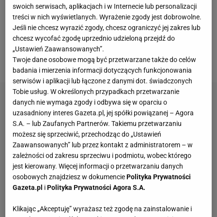
zostali wykluczeni ze startów we wszystkich
swoich serwisach, aplikacjach i w Internecie lub personalizacji
treści w nich wyświetlanych. Wyrażenie zgody jest dobrowolne.
imprezach. Wyjątkiem są jednak kolarze, którzy
Jeśli nie chcesz wyrazić zgody, chcesz ograniczyć jej zakres lub
występują w zagranicznych zespołach. Kolarze
chcesz wycofać zgodę uprzednio udzieloną przejdź do
torowi wykorzystali tę lukę, a w środowisku wybuchł
„Ustawień Zaawansowanych”.
skandal.
Twoje dane osobowe mogą być przetwarzane także do celów
badania i mierzenia informacji dotyczących funkcjonowania
serwisów i aplikacji lub łączone z danymi dot. świadczonych
Tobie usług. W określonych przypadkach przetwarzanie
danych nie wymaga zgody i odbywa się w oparciu o
uzasadniony interes Gazeta.pl, jej spółki powiązanej – Agora
S.A. – lub Zaufanych Partnerów. Takiemu przetwarzaniu
możesz się sprzeciwić, przechodząc do „Ustawień
Zaawansowanych” lub przez kontakt z administratorem – w
zależności od zakresu sprzeciwu i podmiotu, wobec którego
jest kierowany. Więcej informacji o przetwarzaniu danych
osobowych znajdziesz w dokumencie
Polityka Prywatności
Gazeta.pl
i
Polityka Prywatności Agora S.A.
Klikając „Akceptuję” wyrażasz też zgodę na zainstalowanie i