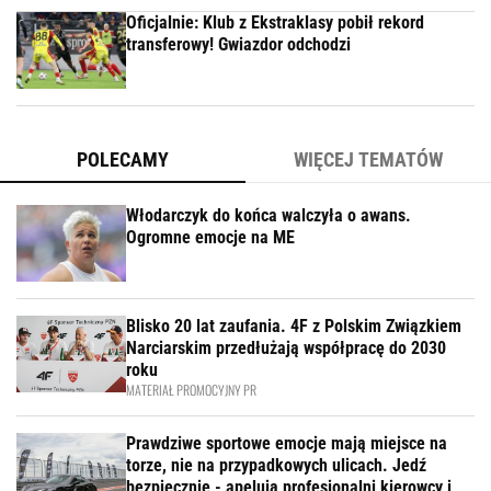
Oficjalnie: Klub z Ekstraklasy pobił rekord
transferowy! Gwiazdor odchodzi
POLECAMY
WIĘCEJ TEMATÓW
Włodarczyk do końca walczyła o awans.
Ogromne emocje na ME
Blisko 20 lat zaufania. 4F z Polskim Związkiem
Narciarskim przedłużają współpracę do 2030
roku
MATERIAŁ PROMOCYJNY PR
Prawdziwe sportowe emocje mają miejsce na
torze, nie na przypadkowych ulicach. Jedź
bezpiecznie - apelują profesjonalni kierowcy i