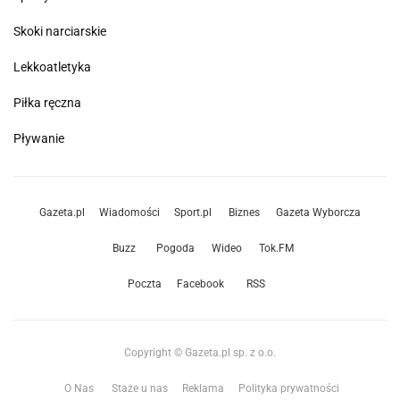
Skoki narciarskie
Lekkoatletyka
Piłka ręczna
Pływanie
Gazeta.pl
Wiadomości
Sport.pl
Biznes
Gazeta Wyborcza
Buzz
Pogoda
Wideo
Tok.FM
Poczta
Facebook
RSS
Copyright © Gazeta.pl sp. z o.o.
O Nas
Staże u nas
Reklama
Polityka prywatności