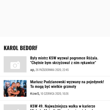
KAROL BEDORF
Były mistrz KSW wyzwał pogromce Różala.
"Chętnie bym skrzyżował z nim rękawice"
26 PAŹDZIERNIKA 2020, 22:45
ap,
Mariusz Pudzianowski wyzwany na pojedynek!
To mogą być wielkie grzmoty
10 CZERWCA 2020, 10:26
KowS,
KSW 49. Najważniejsza walka w karierze