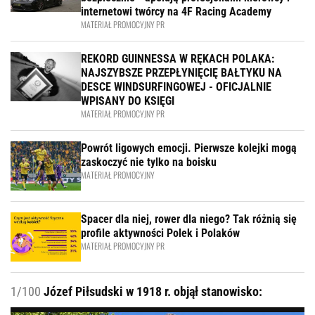
internetowi twórcy na 4F Racing Academy
MATERIAŁ PROMOCYJNY PR
REKORD GUINNESSA W RĘKACH POLAKA:
NAJSZYBSZE PRZEPŁYNIĘCIĘ BAŁTYKU NA
DESCE WINDSURFINGOWEJ - OFICJALNIE
WPISANY DO KSIĘGI
MATERIAŁ PROMOCYJNY PR
Powrót ligowych emocji. Pierwsze kolejki mogą
zaskoczyć nie tylko na boisku
MATERIAŁ PROMOCYJNY
Spacer dla niej, rower dla niego? Tak różnią się
profile aktywności Polek i Polaków
MATERIAŁ PROMOCYJNY PR
1/100
Józef Piłsudski w 1918 r. objął stanowisko: