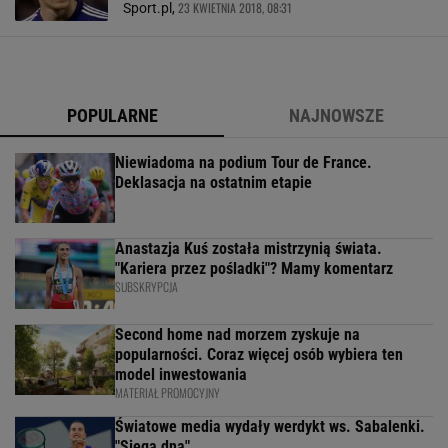
23 KWIETNIA 2018, 08:31
Sport.pl,
POPULARNE
NAJNOWSZE
Niewiadoma na podium Tour de France.
Deklasacja na ostatnim etapie
Anastazja Kuś została mistrzynią świata.
"Kariera przez pośladki"? Mamy komentarz
SUBSKRYPCJA
Second home nad morzem zyskuje na
popularności. Coraz więcej osób wybiera ten
model inwestowania
MATERIAŁ PROMOCYJNY
Światowe media wydały werdykt ws. Sabalenki.
"Sięga dna"