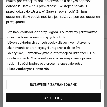
twoimi preferencjami dot. przetwarzania danych poprzez
odnośnik „Ustawienia prywatności ” w stopce serwisu i
przechodząc do „Ustawień Zaawansowanych”. Zmiana
ustawień plików cookie możliwa jest także za pomocą ustawień
Polski piłkarz dał popis! Ten filmik stał się
przeglądarki.
hitem sieci [WIDEO]
9 STYCZNIA 2024, 19:38
Filip Macuda,
My, nasi Zaufani Partnerzy i Agora S.A. możemy przetwarzać
dane osobowe w następujących celach:
Użycie dokładnych danych geolokalizacyjnych. Aktywne
Polak zdobył pierwszego gola w nowym klubie.
skanowanie charakterystyki urządzenia do celów
Lepszego momentu nie mógł wybrać [WIDEO]
identyfikacji. Przechowywanie informacji na urządzeniu lub
15 KWIETNIA 2023, 21:04
Hubert Rybkowski,
dostęp do nich. Spersonalizowane reklamy i treści, pomiar
reklam i treści, badnie odbiorców i ulepszanie usług.
Reprezentant Polski wrócił do gry i został
Lista Zaufanych Partnerów
bohaterem. Akcja tygodnia [WIDEO]
7 MARCA 2023, 11:31
Agnieszka Piskorz,
USTAWIENIA ZAAWANSOWANE
Znakomite wejście Polaka do nowej drużyny.
Asysta już w drugim spotkaniu [WIDEO]
AKCEPTUJĘ
23 STYCZNIA 2023, 10:46
Agnieszka Piskorz,