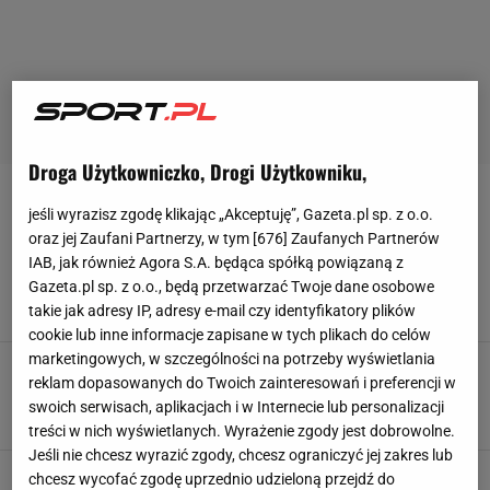
Droga Użytkowniczko, Drogi Użytkowniku,
JUPILER PRO LEAGUE
jeśli wyrazisz zgodę klikając „Akceptuję”, Gazeta.pl sp. z o.o.
oraz jej Zaufani Partnerzy, w tym [
676
] Zaufanych Partnerów
Fatalne wieści dla reprezentanta Polski.
IAB, jak również Agora S.A. będąca spółką powiązaną z
Umowa zerwana z dnia na dzień
Gazeta.pl sp. z o.o., będą przetwarzać Twoje dane osobowe
26 LISTOPADA 2025, 10:01
takie jak adresy IP, adresy e-mail czy identyfikatory plików
Michał Kiedrowski,
cookie lub inne informacje zapisane w tych plikach do celów
marketingowych, w szczególności na potrzeby wyświetlania
Katastrofa rywala Jagiellonii w LK. Tak sobie
reklam dopasowanych do Twoich zainteresowań i preferencji w
"poradzili" w meczu ligowym
swoich serwisach, aplikacjach i w Internecie lub personalizacji
9 MARCA 2025, 16:05
Hubert Pawlik,
treści w nich wyświetlanych. Wyrażenie zgody jest dobrowolne.
Jeśli nie chcesz wyrazić zgody, chcesz ograniczyć jej zakres lub
Zapomniany polski piłkarz w końcu trafił!
chcesz wycofać zgodę uprzednio udzieloną przejdź do