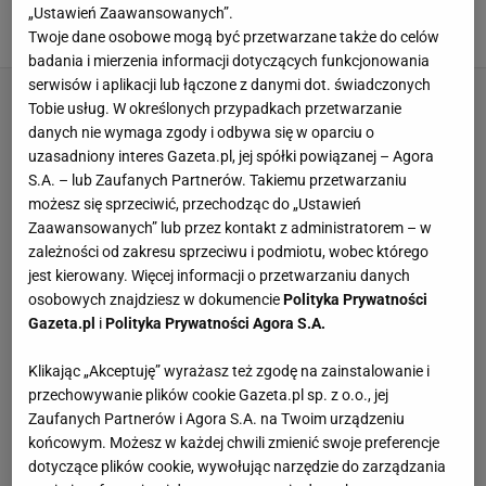
Czekał na to niemal rok [WIDEO]
„Ustawień Zaawansowanych”.
27 KWIETNIA 2024, 10:07
Twoje dane osobowe mogą być przetwarzane także do celów
Karolina Kurek,
badania i mierzenia informacji dotyczących funkcjonowania
serwisów i aplikacji lub łączone z danymi dot. świadczonych
Tobie usług. W określonych przypadkach przetwarzanie
danych nie wymaga zgody i odbywa się w oparciu o
uzasadniony interes Gazeta.pl, jej spółki powiązanej – Agora
S.A. – lub Zaufanych Partnerów. Takiemu przetwarzaniu
możesz się sprzeciwić, przechodząc do „Ustawień
Zaawansowanych” lub przez kontakt z administratorem – w
zależności od zakresu sprzeciwu i podmiotu, wobec którego
jest kierowany. Więcej informacji o przetwarzaniu danych
osobowych znajdziesz w dokumencie
Polityka Prywatności
Gazeta.pl
i
Polityka Prywatności Agora S.A.
Klikając „Akceptuję” wyrażasz też zgodę na zainstalowanie i
przechowywanie plików cookie Gazeta.pl sp. z o.o., jej
Zaufanych Partnerów i Agora S.A. na Twoim urządzeniu
końcowym. Możesz w każdej chwili zmienić swoje preferencje
dotyczące plików cookie, wywołując narzędzie do zarządzania