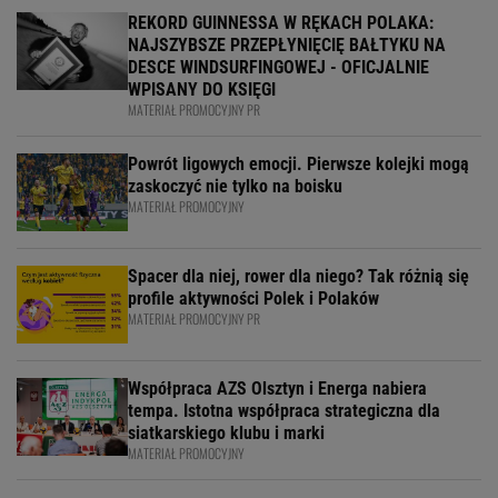
REKORD GUINNESSA W RĘKACH POLAKA:
NAJSZYBSZE PRZEPŁYNIĘCIĘ BAŁTYKU NA
DESCE WINDSURFINGOWEJ - OFICJALNIE
WPISANY DO KSIĘGI
MATERIAŁ PROMOCYJNY PR
Powrót ligowych emocji. Pierwsze kolejki mogą
zaskoczyć nie tylko na boisku
MATERIAŁ PROMOCYJNY
Spacer dla niej, rower dla niego? Tak różnią się
profile aktywności Polek i Polaków
MATERIAŁ PROMOCYJNY PR
Współpraca AZS Olsztyn i Energa nabiera
tempa. Istotna współpraca strategiczna dla
siatkarskiego klubu i marki
MATERIAŁ PROMOCYJNY