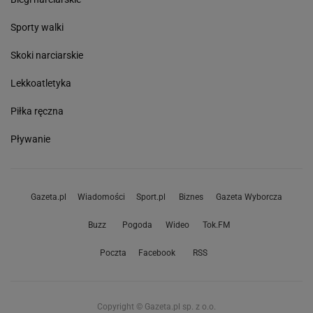
Sporty walki
Skoki narciarskie
Lekkoatletyka
Piłka ręczna
Pływanie
Gazeta.pl
Wiadomości
Sport.pl
Biznes
Gazeta Wyborcza
Buzz
Pogoda
Wideo
Tok.FM
Poczta
Facebook
RSS
Copyright © Gazeta.pl sp. z o.o.