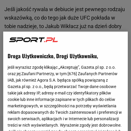
Jeśli jakość rywala w debiucie jest pewnego rodzaju
wskazówką, co do tego jak duże UFC pokłada w
tobie nadzieje, to Jakub Wikłacz już na dzień dobry
został mocno doceniony. Na gali UFC 320 były
mistrz
KSW
otrzymał walkę z Patchym Mixem.
Amerykanin to były mistrz organizacji Bellator, czyli
Droga Użytkowniczko, Drogi Użytkowniku,
swego czasu światowego numeru 2 (oczywiście za
jeśli wyrazisz zgodę klikając „Akceptuję”, Gazeta.pl sp. z o.o.
UFC) z wieloma jakościowymi rywalami w rekordzie.
oraz jej Zaufani Partnerzy, w tym [
676
] Zaufanych Partnerów
Oraz kiepskim debiutem w UFC, bo dość boleśnie
IAB, jak również Agora S.A. będąca spółką powiązaną z
wypunktował go Mario Bautista. Jednak coś takiego
Gazeta.pl sp. z o.o., będą przetwarzać Twoje dane osobowe
takie jak adresy IP, adresy e-mail czy identyfikatory plików
mogło wyzwolić w Mixie dodatkowe chęci
cookie lub inne informacje zapisane w tych plikach do celów
pokazania, że to był tylko
wypadek
przy pracy.
marketingowych, w szczególności na potrzeby wyświetlania
reklam dopasowanych do Twoich zainteresowań i preferencji w
swoich serwisach, aplikacjach i w Internecie lub personalizacji
treści w nich wyświetlanych. Wyrażenie zgody jest dobrowolne.