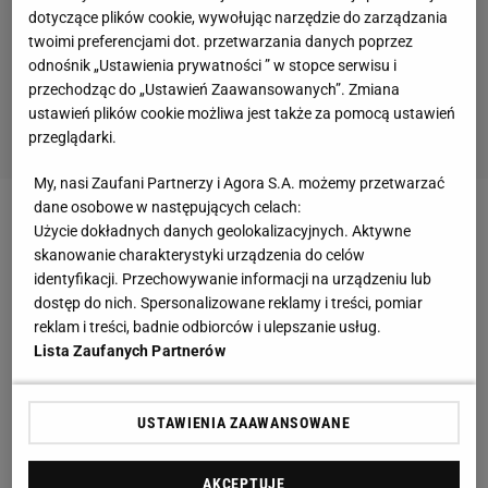
dotyczące plików cookie, wywołując narzędzie do zarządzania
twoimi preferencjami dot. przetwarzania danych poprzez
odnośnik „Ustawienia prywatności ” w stopce serwisu i
przechodząc do „Ustawień Zaawansowanych”. Zmiana
ustawień plików cookie możliwa jest także za pomocą ustawień
przeglądarki.
My, nasi Zaufani Partnerzy i Agora S.A. możemy przetwarzać
dane osobowe w następujących celach:
Zobacz wideo
Jakub Kosecki szczerze o swojej
Użycie dokładnych danych geolokalizacyjnych. Aktywne
skanowanie charakterystyki urządzenia do celów
karierze: Znajdź drugiego takiego wariata jak ja
identyfikacji. Przechowywanie informacji na urządzeniu lub
dostęp do nich. Spersonalizowane reklamy i treści, pomiar
Wikłacz dostał mocnego rywala na start. Od
reklam i treści, badnie odbiorców i ulepszanie usług.
Lista Zaufanych Partnerów
początku bitka była bardzo ostra
Walka okazała się dla Polaka dokładnie tak dużym
USTAWIENIA ZAAWANSOWANE
wyzwaniem, jakiego należało oczekiwać. W
pierwszej rundzie obaj zawodnicy nie szczędzili
AKCEPTUJĘ