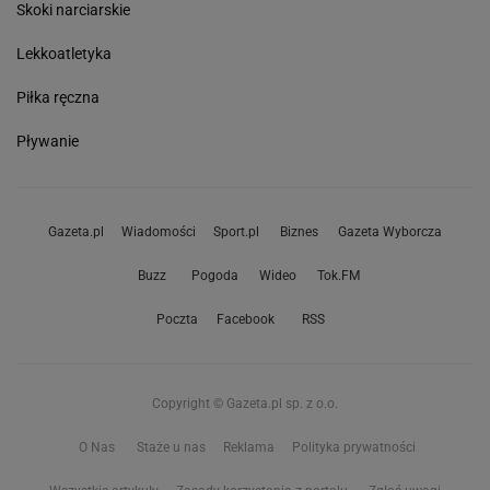
Skoki narciarskie
Lekkoatletyka
Piłka ręczna
Pływanie
Gazeta.pl
Wiadomości
Sport.pl
Biznes
Gazeta Wyborcza
Buzz
Pogoda
Wideo
Tok.FM
Poczta
Facebook
RSS
Copyright © Gazeta.pl sp. z o.o.
O Nas
Staże u nas
Reklama
Polityka prywatności