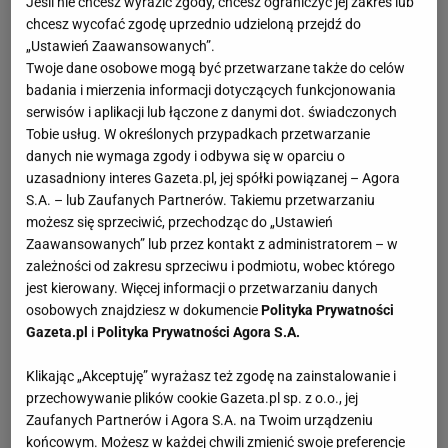
Jeśli nie chcesz wyrazić zgody, chcesz ograniczyć jej zakres lub
chcesz wycofać zgodę uprzednio udzieloną przejdź do
„Ustawień Zaawansowanych”.
Twoje dane osobowe mogą być przetwarzane także do celów
badania i mierzenia informacji dotyczących funkcjonowania
serwisów i aplikacji lub łączone z danymi dot. świadczonych
Tobie usług. W określonych przypadkach przetwarzanie
danych nie wymaga zgody i odbywa się w oparciu o
uzasadniony interes Gazeta.pl, jej spółki powiązanej – Agora
S.A. – lub Zaufanych Partnerów. Takiemu przetwarzaniu
możesz się sprzeciwić, przechodząc do „Ustawień
Zaawansowanych” lub przez kontakt z administratorem – w
zależności od zakresu sprzeciwu i podmiotu, wobec którego
jest kierowany. Więcej informacji o przetwarzaniu danych
osobowych znajdziesz w dokumencie
Polityka Prywatności
Gazeta.pl
i
Polityka Prywatności Agora S.A.
Klikając „Akceptuję” wyrażasz też zgodę na zainstalowanie i
przechowywanie plików cookie Gazeta.pl sp. z o.o., jej
Zaufanych Partnerów i Agora S.A. na Twoim urządzeniu
końcowym. Możesz w każdej chwili zmienić swoje preferencje