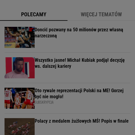
POLECAMY
WIĘCEJ TEMATÓW
Doncić pozwany na 50 milionów przez własną
narzeczoną
Wszystko jasne! Michał Kubiak podjął decyzję
ws. dalszej kariery
Oto rywale reprezentacji Polski na ME! Gorzej
być nie mogło!
SUBSKRYPCJA
Polacy z medalem żużlowych MŚ! Popis w finale