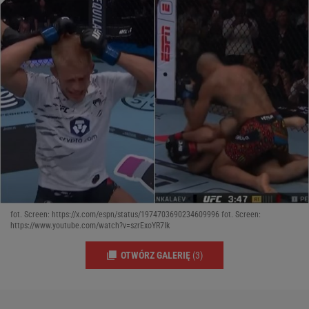
fot. Screen: https://x.com/espn/status/1974703690234609996 fot. Screen:
https://www.youtube.com/watch?v=szrExoYR7Ik
OTWÓRZ GALERIĘ
(3)