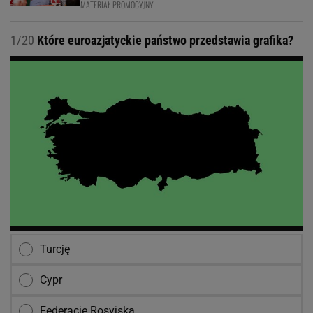
MATERIAŁ PROMOCYJNY
1/20
Które euroazjatyckie państwo przedstawia grafika?
Turcję
Cypr
Federację Rosyjską