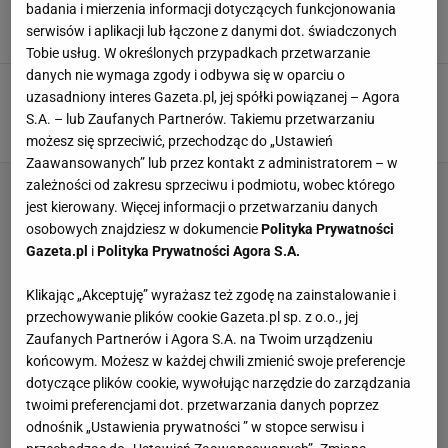
debacie. Od razu dostał odpowiedź
badania i mierzenia informacji dotyczących funkcjonowania
serwisów i aplikacji lub łączone z danymi dot. świadczonych
11 KWIETNIA 2025, 23:04
Błażej Winter,
Tobie usług. W określonych przypadkach przetwarzanie
danych nie wymaga zgody i odbywa się w oparciu o
Boniek nie wytrzymał po tym, co się stało na
uzasadniony interes Gazeta.pl, jej spółki powiązanej – Agora
antenie TVP
S.A. – lub Zaufanych Partnerów. Takiemu przetwarzaniu
6 CZERWCA 2024, 11:38
Karolina Kurek,
możesz się sprzeciwić, przechodząc do „Ustawień
Zaawansowanych” lub przez kontakt z administratorem – w
zależności od zakresu sprzeciwu i podmiotu, wobec którego
jest kierowany. Więcej informacji o przetwarzaniu danych
osobowych znajdziesz w dokumencie
Polityka Prywatności
Gazeta.pl
i
Polityka Prywatności Agora S.A.
Klikając „Akceptuję” wyrażasz też zgodę na zainstalowanie i
przechowywanie plików cookie Gazeta.pl sp. z o.o., jej
Zaufanych Partnerów i Agora S.A. na Twoim urządzeniu
końcowym. Możesz w każdej chwili zmienić swoje preferencje
dotyczące plików cookie, wywołując narzędzie do zarządzania
twoimi preferencjami dot. przetwarzania danych poprzez
odnośnik „Ustawienia prywatności ” w stopce serwisu i