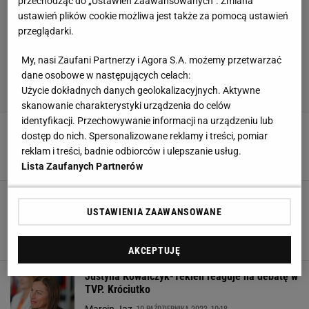
przechodząc do „Ustawień Zaawansowanych”. Zmiana
ustawień plików cookie możliwa jest także za pomocą ustawień
przeglądarki.
My, nasi Zaufani Partnerzy i Agora S.A. możemy przetwarzać
dane osobowe w następujących celach:
Użycie dokładnych danych geolokalizacyjnych. Aktywne
skanowanie charakterystyki urządzenia do celów
identyfikacji. Przechowywanie informacji na urządzeniu lub
Nitras szalał podczas debaty w TVP. Klawiatura
dostęp do nich. Spersonalizowane reklamy i treści, pomiar
poszła w ruch. "Dziwny wstręt"
reklam i treści, badnie odbiorców i ulepszanie usług.
28 MARCA 2024, 05:45
Błażej Winter,
Lista Zaufanych Partnerów
Ostatni sezon Roberta Lewandowskiego w
kadrze? Eksperci wskazują możliwe
USTAWIENIA ZAAWANSOWANE
scenariusze
SUBSKRYPCJA
AKCEPTUJĘ
Justyna Kowalczyk-Tekieli reaguje na debatę w
TVP. Króciutko
10 PAŹDZIERNIKA 2023, 10:18