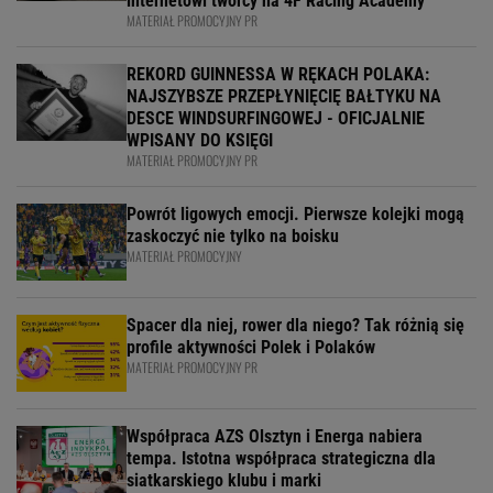
internetowi twórcy na 4F Racing Academy
MATERIAŁ PROMOCYJNY PR
REKORD GUINNESSA W RĘKACH POLAKA:
NAJSZYBSZE PRZEPŁYNIĘCIĘ BAŁTYKU NA
DESCE WINDSURFINGOWEJ - OFICJALNIE
WPISANY DO KSIĘGI
MATERIAŁ PROMOCYJNY PR
Powrót ligowych emocji. Pierwsze kolejki mogą
zaskoczyć nie tylko na boisku
MATERIAŁ PROMOCYJNY
Spacer dla niej, rower dla niego? Tak różnią się
profile aktywności Polek i Polaków
MATERIAŁ PROMOCYJNY PR
Współpraca AZS Olsztyn i Energa nabiera
tempa. Istotna współpraca strategiczna dla
siatkarskiego klubu i marki