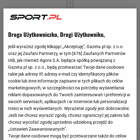
Droga Użytkowniczko, Drogi Użytkowniku,
jeśli wyrazisz zgodę klikając „Akceptuję”, Gazeta.pl sp. z o.o.
oraz jej Zaufani Partnerzy, w tym [
676
] Zaufanych Partnerów
IAB, jak również Agora S.A. będąca spółką powiązaną z
Gazeta.pl sp. z o.o., będą przetwarzać Twoje dane osobowe
takie jak adresy IP, adresy e-mail czy identyfikatory plików
cookie lub inne informacje zapisane w tych plikach do celów
marketingowych, w szczególności na potrzeby wyświetlania
DEBATA
reklam dopasowanych do Twoich zainteresowań i preferencji w
swoich serwisach, aplikacjach i w Internecie lub personalizacji
Abramowicz nie wytrzymała. Taki wpis tuż po
treści w nich wyświetlanych. Wyrażenie zgody jest dobrowolne.
10 rano. "To żadna tajemnica"
Jeśli nie chcesz wyrazić zgody, chcesz ograniczyć jej zakres lub
15 KWIETNIA 2025, 14:37
Błażej Winter,
chcesz wycofać zgodę uprzednio udzieloną przejdź do
„Ustawień Zaawansowanych”.
Stanowski nagle wspomniał Gortata na
Twoje dane osobowe mogą być przetwarzane także do celów