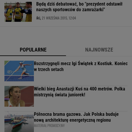
Będą dziś debatować, bo "prezydent odstawił
naszych sportowców do zamrażarki"
21 WRZEŚNIA 2015, 12:04
iki,
POPULARNE
NAJNOWSZE
Rozstrzygnęli mecz Igi Świątek z Kostiuk. Koniec
w trzech setach
Wielki bieg Anastazji Kuś na 400 metrów. Polka
mistrzynią świata juniorek!
Północna brama gazowa. Jak Polska buduje
nową architekturę energetyczną regionu
MATERIAŁ PROMOCYJNY