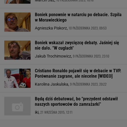
Marcin Jaz,
Boniek ponownie w natarciu po debacie. Szpila
w Morawieckiego
10 PAŹDZIERNIKA 2023, 09:53
Agnieszka Piskorz,
Boniek wskazał zwycięzcę debaty. Jaśniej się
nie dało. "W cuglach"
9 PAŹDZIERNIKA 2023, 23:10
Jakub Trochimowicz,
Cristiano Ronaldo pojawił się w debacie w TVP.
Porównanie zagrane, ale niecelne [WIDEO]
9 PAŹDZIERNIKA 2023, 20:22
Karolina Jaskulska,
Będą dziś debatować, bo "prezydent odstawił
naszych sportowców do zamrażarki"
21 WRZEŚNIA 2015, 12:11
iki,