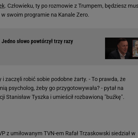
ek
. Człowieku, ty po rozmowie z Trumpem, będziesz mus
ł w swoim programie na Kanale Zero.
 Jedno słowo powtórzył trzy razy
i zaczęli robić sobie podobne żarty. - To prawda, że
nią psycholog, żeby go przygotowywała? - pytał na
ji Stanisław Tyszka i umieścił rozbawioną "buźkę".
 TVP z umiłowanym TVN-em Rafał Trzaskowski siedział w