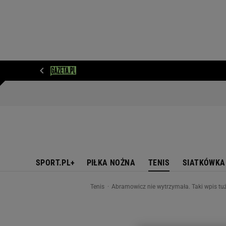
WIADOMOŚCI
NEXT
SPORT
PLOTEK
D
SPORT.PL+
PIŁKA NOŻNA
TENIS
SIATKÓWKA
Tenis
Abramowicz nie wytrzymała. Taki wpis tuż