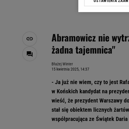
USTAWIENIA ZAA
Klikając „Akceptuję” wyra
Zaufanych Partnerów i A
dotyczące plików cookie,
odnośnik „Ustawienia pr
plików cookie możliwa je
Abramowicz nie wytrz
My, nasi Zaufani Partne
żadna tajemnica"
Użycie dokładnych danych
Przechowywanie informacji
badnie odbiorców i uleps
Błażej Winter
15 kwietnia 2025, 14:37
- Ja już nie wiem, czy to jest Ra
w Końskich kandydat na prezyden
wieść, że prezydent Warszawy do
stał się obiektem licznych żartó
współpracująca ze Świątek Dari