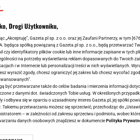
ko, Drogi Użytkowniku,
jąc „Akceptuję”, Gazeta.pl sp. z o.o. oraz jej Zaufani Partnerzy, w tym [
67
.A. będąca spółką powiązaną z Gazeta.pl sp. z o.o., będą przetwarzać T
ail czy identyfikatory plików cookie lub inne informacje zapisane w tych p
gólności na potrzeby wyświetlania reklam dopasowanych do Twoich zain
acjach i w Internecie lub personalizacji treści w nich wyświetlanych. Wyr
cesz wyrazić zgody, chcesz ograniczyć jej zakres lub chcesz wycofać zgo
aawansowanych”.
 być przetwarzane także do celów badania i mierzenia informacji dot
 łączone z danymi dot. świadczonych Tobie usług. W określonych przypad
i odbywa się w oparciu o uzasadniony interes Gazeta.pl, jej spółki powi
. Takiemu przetwarzaniu możesz się sprzeciwić, przechodząc do „Ust
nistratorem – w zależności od zakresu sprzeciwu i podmiotu, wobec które
etwarzaniu danych osobowych znajdziesz w dokumencie
Polityka Prywatn