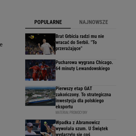
POPULARNE
NAJNOWSZE
Brat Grbicia radzi mu nie
wracać do Serbii. "To
ce
przerażające"
Pucharowa wygrana Chicago.
64 minuty Lewandowskiego
Pierwszy etap GAT
zakończony. To strategiczna
inwestycja dla polskiego
eksportu
MATERIAŁ PROMOCYJNY
Wpadka z Abramowicz
wywołała szum. U Świątek
wydarzyło się coś