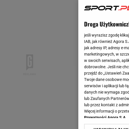
Droga Użytkownicz
jeśli wyrazisz zgodę klika
IAB, jak również Agora S
jak adresy IP, adresy e-m
marketingowych, w szcze
w swoich serwisach, aplik
dobrowolne. Jeśli nie ch
przejdź do „Ustawień Z
Twoje dane osobowe mogą
serwisów i aplikacji lub
danych nie wymaga zgody 
lub Zaufanych Partnerów
lub przez kontakt z admi
Więcej informacji o prz
Prywatności Agora S.A.