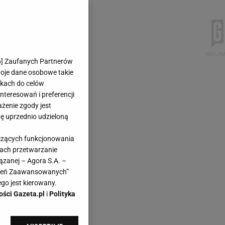
6
] Zaufanych Partnerów
woje dane osobowe takie
likach do celów
teresowań i preferencji
ażenie zgody jest
dę uprzednio udzieloną
yczących funkcjonowania
kach przetwarzanie
ązanej – Agora S.A. –
awień Zaawansowanych”
go jest kierowany.
ości Gazeta.pl
i
Polityka