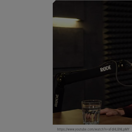
https://www.youtube.com/watch?v=xFdHLBNLpMY