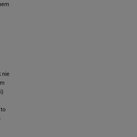
mpem
 nie
om
i)
 to
a