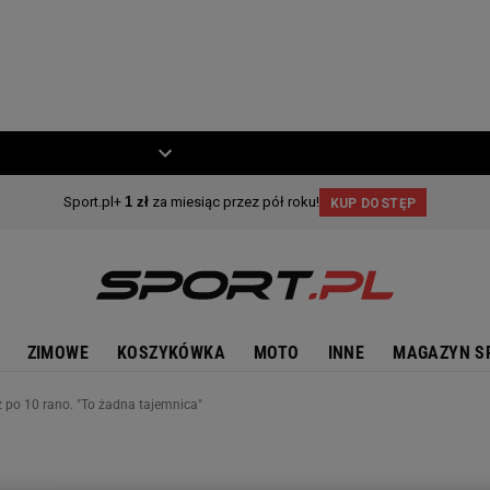
ZIECKO
MOTO
ZIMOWE
KOSZYKÓWKA
MOTO
INNE
MAGAZYN S
 po 10 rano. "To żadna tajemnica"