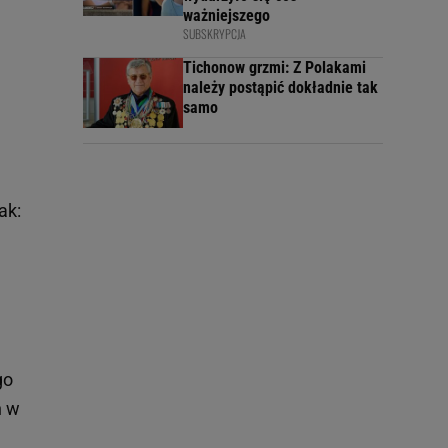
ważniejszego
SUBSKRYPCJA
Tichonow grzmi: Z Polakami
należy postąpić dokładnie tak
samo
ak:
go
n w