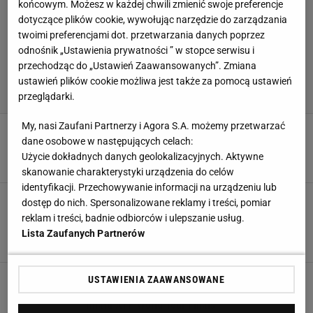
końcowym. Możesz w każdej chwili zmienić swoje preferencje
dotyczące plików cookie, wywołując narzędzie do zarządzania
twoimi preferencjami dot. przetwarzania danych poprzez
odnośnik „Ustawienia prywatności ” w stopce serwisu i
przechodząc do „Ustawień Zaawansowanych”. Zmiana
ustawień plików cookie możliwa jest także za pomocą ustawień
przeglądarki.
My, nasi Zaufani Partnerzy i Agora S.A. możemy przetwarzać
Tenis. Łukasz Kubot i Marcelo Melo zagrają w
dane osobowe w następujących celach:
"grupie śmierci" ATP World Tour Finals
Użycie dokładnych danych geolokalizacyjnych. Aktywne
6 LISTOPADA 2018, 11:03
Wojciech Michałowski,
skanowanie charakterystyki urządzenia do celów
identyfikacji. Przechowywanie informacji na urządzeniu lub
Tenis. Łukasz Kubot i Marcelo Melo pewni
dostęp do nich. Spersonalizowane reklamy i treści, pomiar
udziału w ATP World Tour Finals! A w
reklam i treści, badnie odbiorców i ulepszanie usług.
Szanghaju powalczą o drugi z rzędu tytuł
Lista Zaufanych Partnerów
13 PAŹDZIERNIKA 2018, 09:21
Wojciech Michałowski,
Tenis. Znakomity mecz Łukasza Kubota i
USTAWIENIA ZAAWANSOWANE
Marcelo Melo. Pewne zwycięstwo i awans do
finału ATP World Tour Finals