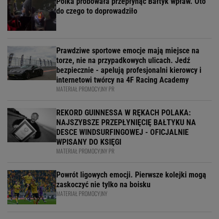
Polka próbowała przepłynąć Bałtyk wpław. Oto
do czego to doprowadziło
Prawdziwe sportowe emocje mają miejsce na
torze, nie na przypadkowych ulicach. Jedź
bezpiecznie - apelują profesjonalni kierowcy i
internetowi twórcy na 4F Racing Academy
MATERIAŁ PROMOCYJNY PR
REKORD GUINNESSA W RĘKACH POLAKA:
NAJSZYBSZE PRZEPŁYNIĘCIĘ BAŁTYKU NA
DESCE WINDSURFINGOWEJ - OFICJALNIE
WPISANY DO KSIĘGI
MATERIAŁ PROMOCYJNY PR
Powrót ligowych emocji. Pierwsze kolejki mogą
zaskoczyć nie tylko na boisku
MATERIAŁ PROMOCYJNY