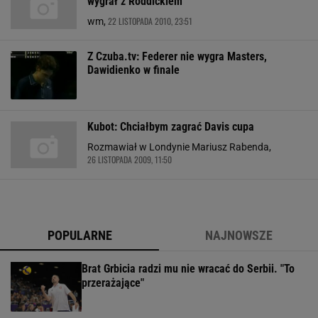
wygrał z Roddickiem
22 LISTOPADA 2010, 23:51
wm,
Z Czuba.tv: Federer nie wygra Masters,
Dawidienko w finale
Kubot: Chciałbym zagrać Davis cupa
Rozmawiał w Londynie Mariusz Rabenda,
26 LISTOPADA 2009, 11:50
POPULARNE
NAJNOWSZE
Brat Grbicia radzi mu nie wracać do Serbii. "To
przerażające"