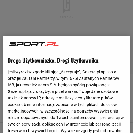
Droga Użytkowniczko, Drogi Użytkowniku,
jeśli wyrazisz zgodę klikając „Akceptuję”, Gazeta.pl sp. z o.o.
oraz jej Zaufani Partnerzy, w tym [
676
] Zaufanych Partnerów
ATP WORLD TOUR FINALS
IAB, jak również Agora S.A. będąca spółką powiązaną z
Gazeta.pl sp. z o.o., będą przetwarzać Twoje dane osobowe
takie jak adresy IP, adresy e-mail czy identyfikatory plików
Francuzi reagują na zachowanie Hurkacza.
cookie lub inne informacje zapisane w tych plikach do celów
"Wykroczył poza ramy"
marketingowych, w szczególności na potrzeby wyświetlania
5 LISTOPADA 2021, 21:07
JB,
reklam dopasowanych do Twoich zainteresowań i preferencji w
swoich serwisach, aplikacjach i w Internecie lub personalizacji
Hubert Hurkacz naprawdę to zrobił. Coś
treści w nich wyświetlanych. Wyrażenie zgody jest dobrowolne.