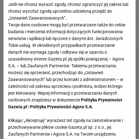
fenomenalnego. "Jesteś szalony" [WIDEO]
Jeśli nie chcesz wyrazić zgody, chcesz ograniczyć jej zakres lub
4 LISTOPADA 2021, 14:55
pk,
chcesz wycofać zgodę uprzednio udzieloną przejdź do
„Ustawień Zaawansowanych”.
Twoje dane osobowe mogą być przetwarzane także do celów
Novak Djoković parodiuje Cristiano Ronaldo!
badania i mierzenia informacji dotyczących funkcjonowania
"Jak sobie poradziłem?" [WIDEO]
serwisów i aplikacji lub łączone z danymi dot. świadczonych
14 LISTOPADA 2020, 08:31
JB,
Tobie usług. W określonych przypadkach przetwarzanie
danych nie wymaga zgody i odbywa się w oparciu o
uzasadniony interes Gazeta.pl, jej spółki powiązanej – Agora
S.A. – lub Zaufanych Partnerów. Takiemu przetwarzaniu
możesz się sprzeciwić, przechodząc do „Ustawień
Zaawansowanych” lub przez kontakt z administratorem – w
zależności od zakresu sprzeciwu i podmiotu, wobec którego
jest kierowany. Więcej informacji o przetwarzaniu danych
osobowych znajdziesz w dokumencie
Polityka Prywatności
Gazeta.pl
i
Polityka Prywatności Agora S.A.
Klikając „Akceptuję” wyrażasz też zgodę na zainstalowanie i
przechowywanie plików cookie Gazeta.pl sp. z o.o., jej
Zaufanych Partnerów i Agora S.A. na Twoim urządzeniu