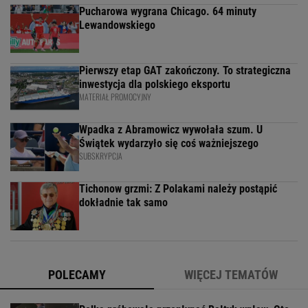
Pucharowa wygrana Chicago. 64 minuty
Lewandowskiego
Pierwszy etap GAT zakończony. To strategiczna
inwestycja dla polskiego eksportu
MATERIAŁ PROMOCYJNY
Wpadka z Abramowicz wywołała szum. U
Świątek wydarzyło się coś ważniejszego
SUBSKRYPCJA
Tichonow grzmi: Z Polakami należy postąpić
dokładnie tak samo
POLECAMY
WIĘCEJ TEMATÓW