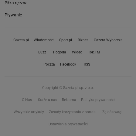
Piłka ręczna
Pływanie
Gazeta.pl
Wiadomości
Sport.pl
Biznes
Gazeta Wyborcza
Buzz
Pogoda
Wideo
Tok.FM
Poczta
Facebook
RSS
Copyright © Gazeta.pl sp. z o.o.
O Nas
Staże u nas
Reklama
Polityka prywatności
Wszystkie artykuły
Zasady korzystania z portalu
Zgłoś uwagi
Ustawienia prywatności