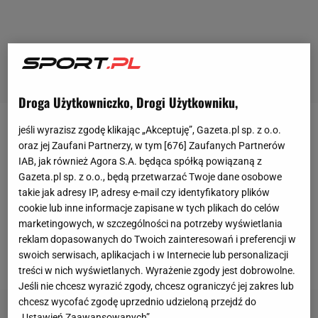
Droga Użytkowniczko, Drogi Użytkowniku,
jeśli wyrazisz zgodę klikając „Akceptuję”, Gazeta.pl sp. z o.o.
Zimowe igrzyska olimpijskie w
Pekinie
oficjalnie
oraz jej Zaufani Partnerzy, w tym [
676
] Zaufanych Partnerów
rozpoczną się w piątek 4 lutego. Część
polskich
IAB, jak również Agora S.A. będąca spółką powiązaną z
sportowców dotarła tam już 27 stycznia. Od tamtej
Gazeta.pl sp. z o.o., będą przetwarzać Twoje dane osobowe
takie jak adresy IP, adresy e-mail czy identyfikatory plików
pory, po przejściu wszelkich procedur związanych z
cookie lub inne informacje zapisane w tych plikach do celów
pandemią koronawirusa, mogą trenować na
marketingowych, w szczególności na potrzeby wyświetlania
olimpijskich obiektach. Teraz kolejno podchodzą do
reklam dopasowanych do Twoich zainteresowań i preferencji w
swoich serwisach, aplikacjach i w Internecie lub personalizacji
ślubowań olimpijskich.
treści w nich wyświetlanych. Wyrażenie zgody jest dobrowolne.
Jeśli nie chcesz wyrazić zgody, chcesz ograniczyć jej zakres lub
chcesz wycofać zgodę uprzednio udzieloną przejdź do
„Ustawień Zaawansowanych”.