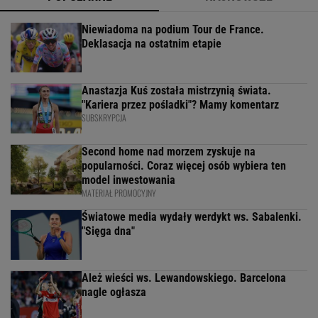
Niewiadoma na podium Tour de France.
Deklasacja na ostatnim etapie
Anastazja Kuś została mistrzynią świata.
"Kariera przez pośladki"? Mamy komentarz
SUBSKRYPCJA
Second home nad morzem zyskuje na
popularności. Coraz więcej osób wybiera ten
model inwestowania
MATERIAŁ PROMOCYJNY
Światowe media wydały werdykt ws. Sabalenki.
"Sięga dna"
Ależ wieści ws. Lewandowskiego. Barcelona
nagle ogłasza