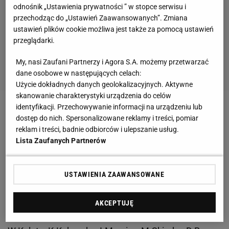
odnośnik „Ustawienia prywatności ” w stopce serwisu i
przechodząc do „Ustawień Zaawansowanych”. Zmiana
ustawień plików cookie możliwa jest także za pomocą ustawień
przeglądarki.
My, nasi Zaufani Partnerzy i Agora S.A. możemy przetwarzać
dane osobowe w następujących celach:
Użycie dokładnych danych geolokalizacyjnych. Aktywne
skanowanie charakterystyki urządzenia do celów
identyfikacji. Przechowywanie informacji na urządzeniu lub
Zobacz wideo
Horngacher rozpętał prawdziwą
dostęp do nich. Spersonalizowane reklamy i treści, pomiar
wojnę tuż przed IO. "Perfidne zbliżenia"
reklam i treści, badnie odbiorców i ulepszanie usług.
Lista Zaufanych Partnerów
Kowalczyk zaskoczona brakiem ostrożności
olimpijczyków. "Boga bym w to nie mieszała"
USTAWIENIA ZAAWANSOWANE
"W wiosce Zhangjiakou
ekipa
biegów narciarskich
AKCEPTUJĘ
złożyła ślubowanie. Nominacje olimpijskie odebrali: