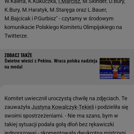
W.Kaleta, K.Kukuczka,
I.Marcisz
, M.Skinder, D.Bury,
K.Bury, M.Haratyk, M.Staręga oraz L.Bauer,
M.Bajcicak i P.Gurbisz" - czytamy w środowym
komunikacie Polskiego Komitetu Olimpijskiego na
Twitterze.
Świetne wieści z Pekinu. Wraca polska nadzieja
na medal
Komitet uwiecznił uroczystą chwilę na zdjęciach. Te
zauważyła
Justyna Kowalczyk-Tekieli
i podzieliła się
swoimi spostrzeżeniami. - Nie ma szans, bym w
takiej sytuacji podała gołą dłoń bez rękawiczki
jednorazowej - skomentowała dwukrotna mistrzyni