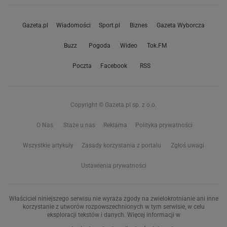
Gazeta.pl
Wiadomości
Sport.pl
Biznes
Gazeta Wyborcza
Buzz
Pogoda
Wideo
Tok.FM
Poczta
Facebook
RSS
Copyright © Gazeta.pl sp. z o.o.
O Nas
Staże u nas
Reklama
Polityka prywatności
Wszystkie artykuły
Zasady korzystania z portalu
Zgłoś uwagi
Ustawienia prywatności
Właściciel niniejszego serwisu nie wyraża zgody na zwielokrotnianie ani inne
korzystanie z utworów rozpowszechnionych w tym serwisie, w celu
eksploracji tekstów i danych. Więcej informacji w