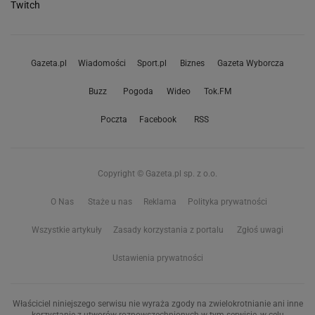
Twitch
Gazeta.pl
Wiadomości
Sport.pl
Biznes
Gazeta Wyborcza
Buzz
Pogoda
Wideo
Tok.FM
Poczta
Facebook
RSS
Copyright © Gazeta.pl sp. z o.o.
O Nas
Staże u nas
Reklama
Polityka prywatności
Wszystkie artykuły
Zasady korzystania z portalu
Zgłoś uwagi
Ustawienia prywatności
Właściciel niniejszego serwisu nie wyraża zgody na zwielokrotnianie ani inne