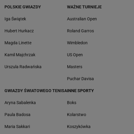
POLSKIE GWIAZDY
WAŻNE TURNIEJE
Iga Świątek
Australian Open
Hubert Hurkacz
Roland Garros
Magda Linette
Wimbledon
Kamil Majchrzak
US Open
Urszula Radwańska
Masters
Puchar Davisa
GWIAZDY ŚWIATOWEGO TENISA
INNE SPORTY
Aryna Sabalenka
Boks
Paula Badosa
Kolarstwo
Maria Sakkari
Koszykówka