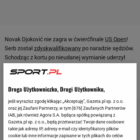
Novak Djoković nie zagra w ćwierćfinale
US Open
!
Serb został
zdyskwalifikowany
po naradzie sędziów.
Schodząc z kortu po nieudanej wymianie uderzył
piłkę za siebie, nie patrząc do tyłu. Trafił sędzię w
głowę. Regulamin turnieju zakłada, że w takiej
sytuacji musi być dyskwalifikacja.
Droga Użytkowniczko, Drogi Użytkowniku,
jeśli wyrazisz zgodę klikając „Akceptuję”, Gazeta.pl sp. z o.o.
oraz jej Zaufani Partnerzy, w tym [
676
] Zaufanych Partnerów
IAB, jak również Agora S.A. będąca spółką powiązaną z
Gazeta.pl sp. z o.o., będą przetwarzać Twoje dane osobowe
takie jak adresy IP, adresy e-mail czy identyfikatory plików
cookie lub inne informacje zapisane w tych plikach do celów