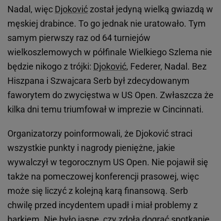
Nadal, więc
Djoković
został jedyną wielką gwiazdą w
męskiej drabince. To go jednak nie uratowało. Tym
samym pierwszy raz od 64 turniejów
wielkoszlemowych w półfinale Wielkiego Szlema nie
będzie nikogo z trójki:
Djoković
, Federer, Nadal. Bez
Hiszpana i Szwajcara Serb był zdecydowanym
faworytem do zwycięstwa w US Open. Zwłaszcza że
kilka dni temu triumfował w imprezie w Cincinnati.
Organizatorzy poinformowali, że Djoković straci
wszystkie punkty i nagrody pieniężne, jakie
wywalczył w tegorocznym US Open. Nie pojawił się
także na pomeczowej konferencji prasowej, więc
może się liczyć z kolejną karą finansową. Serb
chwilę przed incydentem upadł i miał problemy z
barkiem. Nie było jasne, czy zdoła dograć spotkanie.