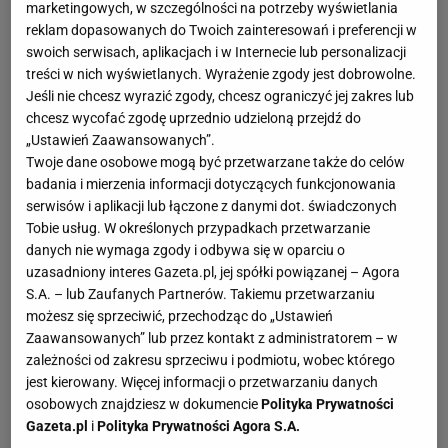
marketingowych, w szczególności na potrzeby wyświetlania
reklam dopasowanych do Twoich zainteresowań i preferencji w
swoich serwisach, aplikacjach i w Internecie lub personalizacji
treści w nich wyświetlanych. Wyrażenie zgody jest dobrowolne.
Jeśli nie chcesz wyrazić zgody, chcesz ograniczyć jej zakres lub
chcesz wycofać zgodę uprzednio udzieloną przejdź do
„Ustawień Zaawansowanych”.
Twoje dane osobowe mogą być przetwarzane także do celów
badania i mierzenia informacji dotyczących funkcjonowania
serwisów i aplikacji lub łączone z danymi dot. świadczonych
Tobie usług. W określonych przypadkach przetwarzanie
danych nie wymaga zgody i odbywa się w oparciu o
uzasadniony interes Gazeta.pl, jej spółki powiązanej – Agora
S.A. – lub Zaufanych Partnerów. Takiemu przetwarzaniu
możesz się sprzeciwić, przechodząc do „Ustawień
Zaawansowanych” lub przez kontakt z administratorem – w
zależności od zakresu sprzeciwu i podmiotu, wobec którego
jest kierowany. Więcej informacji o przetwarzaniu danych
osobowych znajdziesz w dokumencie
Polityka Prywatności
Gazeta.pl
i
Polityka Prywatności Agora S.A.