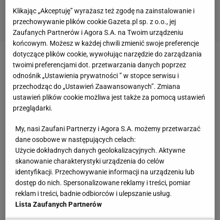
Klikając „Akceptuję” wyrażasz też zgodę na zainstalowanie i
przechowywanie plików cookie Gazeta.pl sp. z o.o., jej
Zaufanych Partnerów i Agora S.A. na Twoim urządzeniu
końcowym. Możesz w każdej chwili zmienić swoje preferencje
dotyczące plików cookie, wywołując narzędzie do zarządzania
Zobacz wideo
Fyrstenberg: Tylko wąska grupa
twoimi preferencjami dot. przetwarzania danych poprzez
odnośnik „Ustawienia prywatności ” w stopce serwisu i
tenistów zarabia dobre pieniądze
przechodząc do „Ustawień Zaawansowanych”. Zmiana
ustawień plików cookie możliwa jest także za pomocą ustawień
Dyskwalifikacja Novaka Djokovicia
przeglądarki.
My, nasi Zaufani Partnerzy i Agora S.A. możemy przetwarzać
Przy stanie 5:5 w pierwszym secie Djoković
dane osobowe w następujących celach:
serwował i przegrał dwie pierwsze akcje.
Użycie dokładnych danych geolokalizacyjnych. Aktywne
Zdenerwowany chciał pozbyć się piłki, którą trzymał
skanowanie charakterystyki urządzenia do celów
identyfikacji. Przechowywanie informacji na urządzeniu lub
w kieszeni spodni. Prawdopodobnie przez
dostęp do nich. Spersonalizowane reklamy i treści, pomiar
przypadek trafił stojącą za nim arbiter. Nie zmienia
reklam i treści, badnie odbiorców i ulepszanie usług.
to faktu, że takiej sytuacji zawodnik musi liczyć się z
Lista Zaufanych Partnerów
dyskwalifikacją. Siła uderzenia była na tyle duża, że