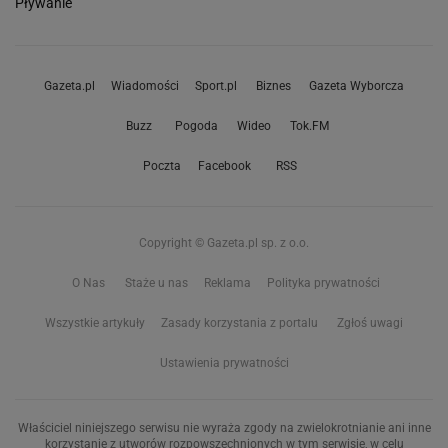
Pływanie
Gazeta.pl
Wiadomości
Sport.pl
Biznes
Gazeta Wyborcza
Buzz
Pogoda
Wideo
Tok.FM
Poczta
Facebook
RSS
Copyright © Gazeta.pl sp. z o.o.
O Nas
Staże u nas
Reklama
Polityka prywatności
Wszystkie artykuły
Zasady korzystania z portalu
Zgłoś uwagi
Ustawienia prywatności
Właściciel niniejszego serwisu nie wyraża zgody na zwielokrotnianie ani inne
korzystanie z utworów rozpowszechnionych w tym serwisie, w celu