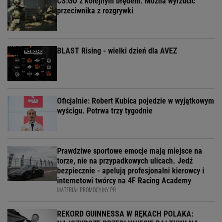
CS:GO z kolejnym błędem. Można wyrzucić
przeciwnika z rozgrywki
BLAST Rising - wielki dzień dla AVEZ
Oficjalnie: Robert Kubica pojedzie w wyjątkowym
wyścigu. Potrwa trzy tygodnie
Prawdziwe sportowe emocje mają miejsce na
torze, nie na przypadkowych ulicach. Jedź
bezpiecznie - apelują profesjonalni kierowcy i
internetowi twórcy na 4F Racing Academy
MATERIAŁ PROMOCYJNY PR
REKORD GUINNESSA W RĘKACH POLAKA: