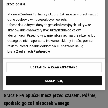
przeglądarki.
My, nasi Zaufani Partnerzy i Agora S.A. możemy przetwarzać
dane osobowe w następujących celach:
Użycie dokładnych danych geolokalizacyjnych. Aktywne
skanowanie charakterystyki urządzenia do celów
identyfikacji. Przechowywanie informacji na urządzeniu lub
dostęp do nich. Spersonalizowane reklamy i treści, pomiar
reklam i treści, badnie odbiorców i ulepszanie usług.
Lista Zaufanych Partnerów
USTAWIENIA ZAAWANSOWANE
Zobacz wideo
Karbownik może grać w jednej z
najlepszych lig w Europie!
AKCEPTUJĘ
Gracz FIFA opuścił mecz przed czasem. Później
spotkało go coś nieoczekiwanego