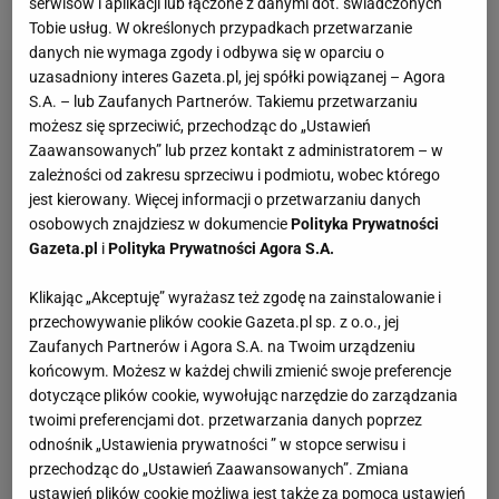
spotkanie, zamiast dogrywać je do końca.
serwisów i aplikacji lub łączone z danymi dot. świadczonych
Tobie usług. W określonych przypadkach przetwarzanie
danych nie wymaga zgody i odbywa się w oparciu o
uzasadniony interes Gazeta.pl, jej spółki powiązanej – Agora
S.A. – lub Zaufanych Partnerów. Takiemu przetwarzaniu
możesz się sprzeciwić, przechodząc do „Ustawień
Zaawansowanych” lub przez kontakt z administratorem – w
zależności od zakresu sprzeciwu i podmiotu, wobec którego
jest kierowany. Więcej informacji o przetwarzaniu danych
osobowych znajdziesz w dokumencie
Polityka Prywatności
Gazeta.pl
i
Polityka Prywatności Agora S.A.
Klikając „Akceptuję” wyrażasz też zgodę na zainstalowanie i
przechowywanie plików cookie Gazeta.pl sp. z o.o., jej
Zaufanych Partnerów i Agora S.A. na Twoim urządzeniu
końcowym. Możesz w każdej chwili zmienić swoje preferencje
dotyczące plików cookie, wywołując narzędzie do zarządzania
twoimi preferencjami dot. przetwarzania danych poprzez
odnośnik „Ustawienia prywatności ” w stopce serwisu i
przechodząc do „Ustawień Zaawansowanych”. Zmiana
ustawień plików cookie możliwa jest także za pomocą ustawień