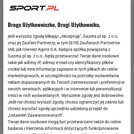
Droga Użytkowniczko, Drogi Użytkowniku,
jeśli wyrazisz zgodę klikając „Akceptuję”, Gazeta.pl sp. z o.o.
oraz jej Zaufani Partnerzy, w tym [
676
] Zaufanych Partnerów
IAB, jak również Agora S.A. będąca spółką powiązaną z
Gazeta.pl sp. z o.o., będą przetwarzać Twoje dane osobowe
takie jak adresy IP, adresy e-mail czy identyfikatory plików
cookie lub inne informacje zapisane w tych plikach do celów
marketingowych, w szczególności na potrzeby wyświetlania
Rage quit to dla graczy
FIFA
niemal codzienność.
reklam dopasowanych do Twoich zainteresowań i preferencji w
swoich serwisach, aplikacjach i w Internecie lub personalizacji
Oznacza on wyjście przegrywającego przeciwnika
treści w nich wyświetlanych. Wyrażenie zgody jest dobrowolne.
przed czasem. Do rage quit'ów najczęściej dochodzi
Jeśli nie chcesz wyrazić zgody, chcesz ograniczyć jej zakres lub
w niższych dywizjach trybu
FIFA Ultimate Team
,
chcesz wycofać zgodę uprzednio udzieloną przejdź do
„Ustawień Zaawansowanych”.
gdzie gracze, którzy nie radzą sobie z przeciwnikami
Twoje dane osobowe mogą być przetwarzane także do celów
i szybko tracą kolejne bramki, po prostu opuszczają
badania i mierzenia informacji dotyczących funkcjonowania