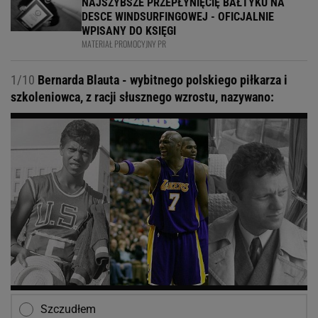
NAJSZYBSZE PRZEPŁYNIĘCIĘ BAŁTYKU NA
DESCE WINDSURFINGOWEJ - OFICJALNIE
WPISANY DO KSIĘGI
MATERIAŁ PROMOCYJNY PR
1/10
Bernarda Blauta - wybitnego polskiego piłkarza i
szkoleniowca, z racji słusznego wzrostu, nazywano:
Szczudłem