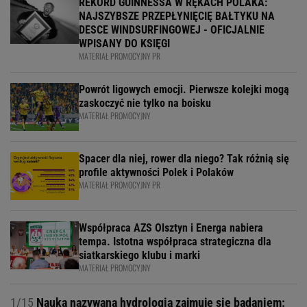
REKORD GUINNESSA W RĘKACH POLAKA:
NAJSZYBSZE PRZEPŁYNIĘCIĘ BAŁTYKU NA
DESCE WINDSURFINGOWEJ - OFICJALNIE
WPISANY DO KSIĘGI
MATERIAŁ PROMOCYJNY PR
Powrót ligowych emocji. Pierwsze kolejki mogą
zaskoczyć nie tylko na boisku
MATERIAŁ PROMOCYJNY
Spacer dla niej, rower dla niego? Tak różnią się
profile aktywności Polek i Polaków
MATERIAŁ PROMOCYJNY PR
Współpraca AZS Olsztyn i Energa nabiera
tempa. Istotna współpraca strategiczna dla
siatkarskiego klubu i marki
MATERIAŁ PROMOCYJNY
1/15
Nauka nazywana hydrologią zajmuje się badaniem: