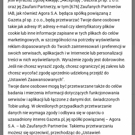
jeśli wyrazisz zgodę klikając „Akceptuję”, Gazeta.pl sp. z o.o.
oraz jej Zaufani Partnerzy, w tym [
676
] Zaufanych Partnerów
IAB, jak również Agora S.A. będąca spółką powiązaną z
Gazeta.pl sp. z o.o., będą przetwarzać Twoje dane osobowe
takie jak adresy IP, adresy e-mail czy identyfikatory plików
cookie lub inne informacje zapisane w tych plikach do celów
marketingowych, w szczególności na potrzeby wyświetlania
reklam dopasowanych do Twoich zainteresowań i preferencji w
swoich serwisach, aplikacjach i w Internecie lub personalizacji
FIFA ULTIMATE TEAM
treści w nich wyświetlanych. Wyrażenie zgody jest dobrowolne.
Jeśli nie chcesz wyrazić zgody, chcesz ograniczyć jej zakres lub
Nowe karty w FIFA 22. Lewandowski musi ją
chcesz wycofać zgodę uprzednio udzieloną przejdź do
dostać
„Ustawień Zaawansowanych”.
19 PAŹDZIERNIKA 2021, 15:12
mmt,
Twoje dane osobowe mogą być przetwarzane także do celów
badania i mierzenia informacji dotyczących funkcjonowania
serwisów i aplikacji lub łączone z danymi dot. świadczonych
FIFA 22 Edycja Ultimate. Czym się różni i ile
Tobie usług. W określonych przypadkach przetwarzanie
kosztuje?
danych nie wymaga zgody i odbywa się w oparciu o
3 WRZEŚNIA 2021, 14:56
Patryk Fabisiak,
uzasadniony interes Gazeta.pl, jej spółki powiązanej – Agora
S.A. – lub Zaufanych Partnerów. Takiemu przetwarzaniu
Jedyna polska legenda w FIFA 22! Ujawniono
możesz się sprzeciwić, przechodząc do „Ustawień