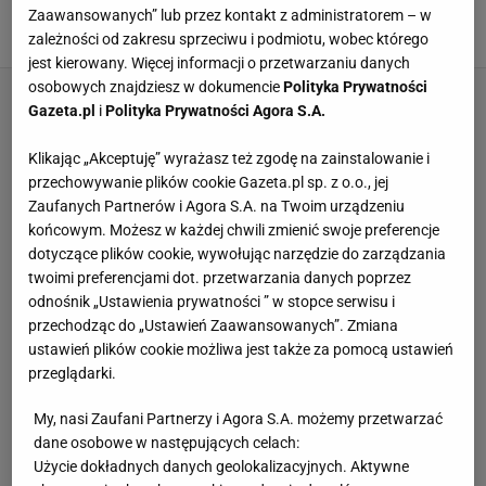
statystyki. Znakomite
Zaawansowanych” lub przez kontakt z administratorem – w
2 WRZEŚNIA 2021, 17:02
Aleksander Kurcoń,
zależności od zakresu sprzeciwu i podmiotu, wobec którego
jest kierowany. Więcej informacji o przetwarzaniu danych
osobowych znajdziesz w dokumencie
Polityka Prywatności
Gazeta.pl
i
Polityka Prywatności Agora S.A.
Klikając „Akceptuję” wyrażasz też zgodę na zainstalowanie i
przechowywanie plików cookie Gazeta.pl sp. z o.o., jej
Zaufanych Partnerów i Agora S.A. na Twoim urządzeniu
końcowym. Możesz w każdej chwili zmienić swoje preferencje
dotyczące plików cookie, wywołując narzędzie do zarządzania
twoimi preferencjami dot. przetwarzania danych poprzez
odnośnik „Ustawienia prywatności ” w stopce serwisu i
przechodząc do „Ustawień Zaawansowanych”. Zmiana
ustawień plików cookie możliwa jest także za pomocą ustawień
przeglądarki.
My, nasi Zaufani Partnerzy i Agora S.A. możemy przetwarzać
dane osobowe w następujących celach:
Użycie dokładnych danych geolokalizacyjnych. Aktywne