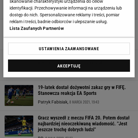
skanowanie charakterystyki urządzenia do celów
identyfikacji. Przechowywanie informacji na urządzeniu lub
dostęp do nich. Spersonalizowane reklamy i treści, pomiar
reklam i treści, badnie odbiorców i ulepszanie usług.
Jedno z ostatnich miejsc, gdzie Lewandowski
Lista Zaufanych Partnerów
nie został doceniony. "Niezdarny i ociężały"
22 MAJA 2021, 12:27
Jakub Balcerski,
USTAWIENIA ZAAWANSOWANE
Arkadiusz Milik doceniony po spektakularnym
meczu. Gracze będą zachwyceni
AKCEPTUJĘ
20 MAJA 2021, 17:18
Patryk Fabisiak,
19-latek dostał dożywotni zakaz gry w FIFĘ.
Stanowcza reakcja EA Sports
8 MARCA 2021, 19:43
Patryk Fabisiak,
Gracz wyszedł z meczu FIFA 20. Potem dostał
najbardziej nieoczekiwaną wiadomość. "Jest
jeszcze trochę dobrych ludzi"