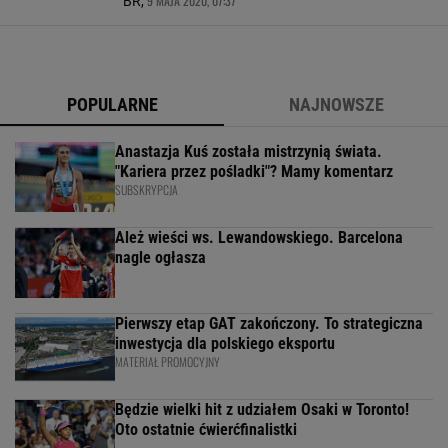
9 MAJA 2020, 07:37
BR,
POPULARNE
NAJNOWSZE
Anastazja Kuś została mistrzynią świata.
"Kariera przez pośladki"? Mamy komentarz
SUBSKRYPCJA
Ależ wieści ws. Lewandowskiego. Barcelona
nagle ogłasza
Pierwszy etap GAT zakończony. To strategiczna
inwestycja dla polskiego eksportu
MATERIAŁ PROMOCYJNY
Będzie wielki hit z udziałem Osaki w Toronto!
Oto ostatnie ćwierćfinalistki