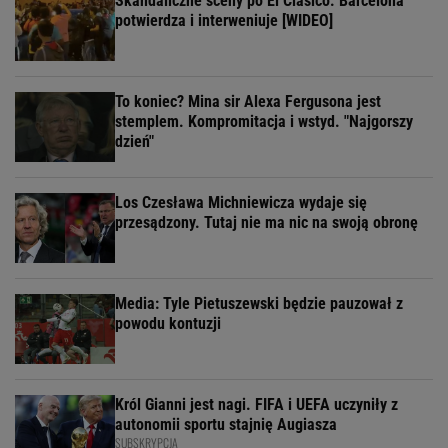
Skandaliczne sceny po El Clasico. Barcelona
potwierdza i interweniuje [WIDEO]
To koniec? Mina sir Alexa Fergusona jest
stemplem. Kompromitacja i wstyd. "Najgorszy
dzień"
Los Czesława Michniewicza wydaje się
przesądzony. Tutaj nie ma nic na swoją obronę
Media: Tyle Pietuszewski będzie pauzował z
powodu kontuzji
Król Gianni jest nagi. FIFA i UEFA uczyniły z
autonomii sportu stajnię Augiasza
SUBSKRYPCJA