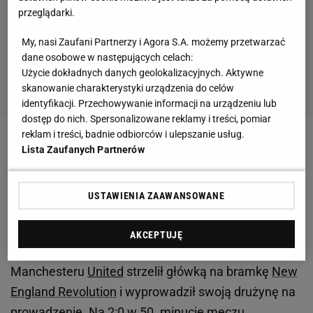
przeglądarki.
My, nasi Zaufani Partnerzy i Agora S.A. możemy przetwarzać
dane osobowe w następujących celach:
Użycie dokładnych danych geolokalizacyjnych. Aktywne
skanowanie charakterystyki urządzenia do celów
identyfikacji. Przechowywanie informacji na urządzeniu lub
dostęp do nich. Spersonalizowane reklamy i treści, pomiar
reklam i treści, badnie odbiorców i ulepszanie usług.
Zobacz wideo
Michniewicz już był prawie poza
Lista Zaufanych Partnerów
Legią! "Wydaje się, że grał na swoje zwolnienie"
USTAWIENIA ZAAWANSOWANE
Orlando City
prowadzenie objęło już w pierwszej
połowie
meczu
. W 39. minucie dośrodkowanie z
AKCEPTUJĘ
lewej strony boiska otrzymał
Nani
. Były piłkarz m.in.
Manchesteru
United
strzelił główką na bramkę
New
England Revolution
i wyprowadził swoją drużynę na
prowadzenie. Na 2:0 w 50. minucie
meczu