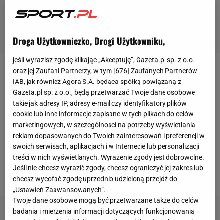
Droga Użytkowniczko, Drogi Użytkowniku,
jeśli wyrazisz zgodę klikając „Akceptuję”, Gazeta.pl sp. z o.o.
oraz jej Zaufani Partnerzy, w tym [
676
] Zaufanych Partnerów
Adam Buksa
coraz częściej pokazuje, że ma zadatki
IAB, jak również Agora S.A. będąca spółką powiązaną z
na lidera linii ofensywnej New England Revolution.
Gazeta.pl sp. z o.o., będą przetwarzać Twoje dane osobowe
Po trafieniu w poprzednim, wygranym 3:2 meczu z
takie jak adresy IP, adresy e-mail czy identyfikatory plików
cookie lub inne informacje zapisane w tych plikach do celów
DC United przyszła pora na dwa trafienia na wagę
marketingowych, w szczególności na potrzeby wyświetlania
remisu
. Podkreślmy, że drużyna z Polakiem w
reklam dopasowanych do Twoich zainteresowań i preferencji w
składzie przegrywała przez niemal całe spotkanie.
swoich serwisach, aplikacjach i w Internecie lub personalizacji
treści w nich wyświetlanych. Wyrażenie zgody jest dobrowolne.
Straty zaczęła odrabiać dopiero w 81. minucie, gdy
Jeśli nie chcesz wyrazić zgody, chcesz ograniczyć jej zakres lub
Buksa wpisał się na listę strzelców po raz pierwszy.
chcesz wycofać zgodę uprzednio udzieloną przejdź do
„Ustawień Zaawansowanych”.
Twoje dane osobowe mogą być przetwarzane także do celów
badania i mierzenia informacji dotyczących funkcjonowania