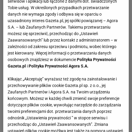
serwisów i aplikacji lub łączone z danymi dot. świadczonych
Tobie usług. W określonych przypadkach przetwarzanie
danych nie wymaga zgody i odbywa się w oparciu o
uzasadniony interes Gazeta.pl, jej spółki powiązanej – Agora
S.A. – lub Zaufanych Partnerów. Takiemu przetwarzaniu
możesz się sprzeciwić, przechodząc do „Ustawień
Zaawansowanych” lub przez kontakt z administratorem – w
zależności od zakresu sprzeciwu i podmiotu, wobec którego
jest kierowany. Więcej informacji o przetwarzaniu danych
osobowych znajdziesz w dokumencie
Polityka Prywatności
Gazeta.pl
i
Polityka Prywatności Agora S.A.
Klikając „Akceptuję” wyrażasz też zgodę na zainstalowanie i
przechowywanie plików cookie Gazeta.pl sp. z o.o., jej
Zaufanych Partnerów i Agora S.A. na Twoim urządzeniu
końcowym. Możesz w każdej chwili zmienić swoje preferencje
dotyczące plików cookie, wywołując narzędzie do zarządzania
twoimi preferencjami dot. przetwarzania danych poprzez
odnośnik „Ustawienia prywatności ” w stopce serwisu i
przechodząc do „Ustawień Zaawansowanych”. Zmiana
ustawień plików cookie możliwa jest także za pomocą ustawień