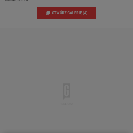
YouTube/Screen
OTWÓRZ GALERIĘ
(4)