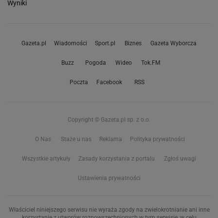
Wyniki
Gazeta.pl
Wiadomości
Sport.pl
Biznes
Gazeta Wyborcza
Buzz
Pogoda
Wideo
Tok.FM
Poczta
Facebook
RSS
Copyright © Gazeta.pl sp. z o.o.
O Nas
Staże u nas
Reklama
Polityka prywatności
Wszystkie artykuły
Zasady korzystania z portalu
Zgłoś uwagi
Ustawienia prywatności
Właściciel niniejszego serwisu nie wyraża zgody na zwielokrotnianie ani inne
korzystanie z utworów rozpowszechnionych w tym serwisie, w celu