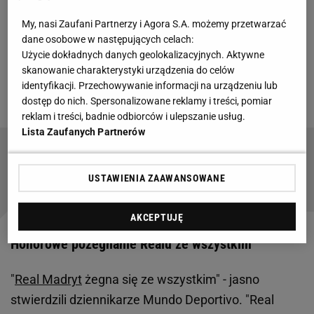
dwumeczu. Po przerwie działo się mniej, ale
My, nasi Zaufani Partnerzy i Agora S.A. możemy przetwarzać
wszystko zmieniła druga żółta kartka dla Camavingi
dane osobowe w następujących celach:
z 87. minuty.
Wtedy Bawarczycy przechylili szalę
Użycie dokładnych danych geolokalizacyjnych. Aktywne
skanowanie charakterystyki urządzenia do celów
zwycięstwa na swoją stronę. Diaz, Olise, 4:3, Bayern
identyfikacji. Przechowywanie informacji na urządzeniu lub
w półfinale, Real praktycznie kończy sezon
.
dostęp do nich. Spersonalizowane reklamy i treści, pomiar
reklam i treści, badnie odbiorców i ulepszanie usług.
Lista Zaufanych Partnerów
Pogromcy Barcelony poznali rywala w półfinale
LM. Tak zagrał Arsenal
USTAWIENIA ZAAWANSOWANE
AKCEPTUJĘ
Honorowe pożegnanie Realu ze wszystkim
"
Real Madryt
żegna się ze wszystkim" - jasno
stwierdzili dziennikarze Mundo Deportivo. "Real