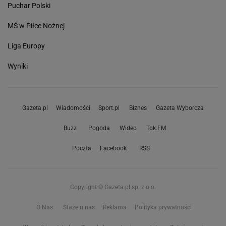
Puchar Polski
MŚ w Piłce Nożnej
Liga Europy
Wyniki
Gazeta.pl
Wiadomości
Sport.pl
Biznes
Gazeta Wyborcza
Buzz
Pogoda
Wideo
Tok.FM
Poczta
Facebook
RSS
Copyright © Gazeta.pl sp. z o.o.
O Nas
Staże u nas
Reklama
Polityka prywatności