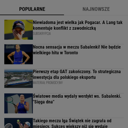
POPULARNE
NAJNOWSZE
Niewiadoma jest wielka jak Pogacar. A Lang tak
komentuje konflikt z zawodniczką
SUBSKRYPCJA
Nocna sensacja w meczu Sabalenki! Nie będzie
wielkiego hitu w Toronto
Pierwszy etap GAT zakończony. To strategiczna
inwestycja dla polskiego eksportu
MATERIAŁ PROMOCYJNY
Światowe media wydały werdykt ws. Sabalenki.
"Sięga dna"
Takiego meczu Iga Świątek nie zagrała od
miesięcy. Sukces większy niż się wydaje