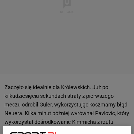
Zaczęło się idealnie dla Królewskich. Już po
kilkudziesięciu sekundach straty z pierwszego
meczu
odrobił Guler, wykorzystując koszmarny błąd
Neuera. Kilka minut później wyrównał Pavlovic, który
wykorzystał dośrodkowanie Kimmicha z rzutu
rożnego. W 30. minucie znów zachwycił Guler,