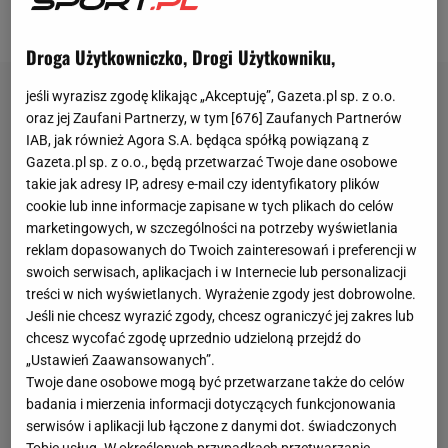
trafiając bezpośrednio z rzutu wolnego.
Droga Użytkowniczko, Drogi Użytkowniku,
jeśli wyrazisz zgodę klikając „Akceptuję”, Gazeta.pl sp. z o.o.
oraz jej Zaufani Partnerzy, w tym [
676
] Zaufanych Partnerów
IAB, jak również Agora S.A. będąca spółką powiązaną z
Gazeta.pl sp. z o.o., będą przetwarzać Twoje dane osobowe
takie jak adresy IP, adresy e-mail czy identyfikatory plików
cookie lub inne informacje zapisane w tych plikach do celów
marketingowych, w szczególności na potrzeby wyświetlania
reklam dopasowanych do Twoich zainteresowań i preferencji w
swoich serwisach, aplikacjach i w Internecie lub personalizacji
treści w nich wyświetlanych. Wyrażenie zgody jest dobrowolne.
Jeśli nie chcesz wyrazić zgody, chcesz ograniczyć jej zakres lub
chcesz wycofać zgodę uprzednio udzieloną przejdź do
„Ustawień Zaawansowanych”.
Twoje dane osobowe mogą być przetwarzane także do celów
badania i mierzenia informacji dotyczących funkcjonowania
serwisów i aplikacji lub łączone z danymi dot. świadczonych
Tobie usług. W określonych przypadkach przetwarzanie