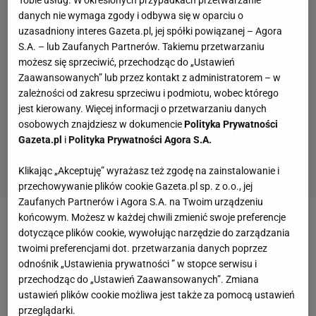
danych nie wymaga zgody i odbywa się w oparciu o
uzasadniony interes Gazeta.pl, jej spółki powiązanej – Agora
S.A. – lub Zaufanych Partnerów. Takiemu przetwarzaniu
możesz się sprzeciwić, przechodząc do „Ustawień
Zaawansowanych” lub przez kontakt z administratorem – w
zależności od zakresu sprzeciwu i podmiotu, wobec którego
jest kierowany. Więcej informacji o przetwarzaniu danych
osobowych znajdziesz w dokumencie
Polityka Prywatności
Gazeta.pl
i
Polityka Prywatności Agora S.A.
Klikając „Akceptuję” wyrażasz też zgodę na zainstalowanie i
przechowywanie plików cookie Gazeta.pl sp. z o.o., jej
Zaufanych Partnerów i Agora S.A. na Twoim urządzeniu
końcowym. Możesz w każdej chwili zmienić swoje preferencje
Zobacz wideo
Kosecki o Lewandowskim: Robert
dotyczące plików cookie, wywołując narzędzie do zarządzania
powinien zostać w reprezentacji i walczyć
twoimi preferencjami dot. przetwarzania danych poprzez
odnośnik „Ustawienia prywatności ” w stopce serwisu i
przechodząc do „Ustawień Zaawansowanych”. Zmiana
To nie był koniec emocji w pierwszej połowie. Kane
ustawień plików cookie możliwa jest także za pomocą ustawień
dla Bayernu, Mbappe dla Realu i znów był remis w
przeglądarki.