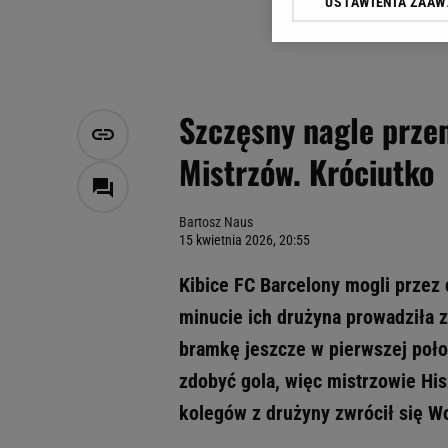
USTAWIENIA ZAA
Klikając „Akceptuję” wyra
Zaufanych Partnerów i A
dotyczące plików cookie,
odnośnik „Ustawienia pr
plików cookie możliwa je
Szczęsny nagle prze
My, nasi Zaufani Partne
Mistrzów. Króciutko
Użycie dokładnych danych
Przechowywanie informacji
badnie odbiorców i uleps
Bartosz Naus
15 kwietnia 2026, 20:55
Kibice FC Barcelony mogli przez 
minucie ich drużyna prowadziła z
bramkę jeszcze w pierwszej poło
zdobyć gola, więc mistrzowie Hisz
kolegów z drużyny zwrócił się W