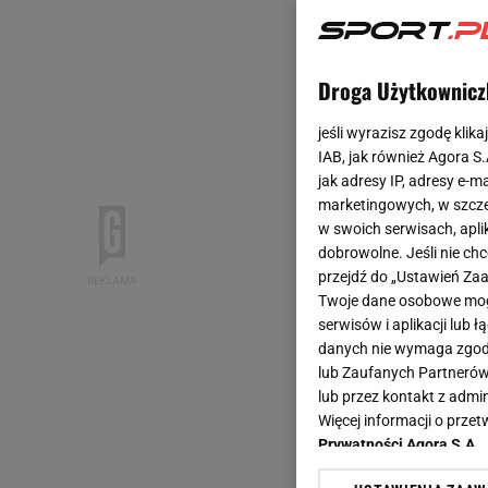
Droga Użytkownicz
jeśli wyrazisz zgodę klika
IAB, jak również Agora S
jak adresy IP, adresy e-m
marketingowych, w szcze
w swoich serwisach, aplik
dobrowolne. Jeśli nie ch
przejdź do „Ustawień Z
Twoje dane osobowe mogą
serwisów i aplikacji lub
danych nie wymaga zgody 
lub Zaufanych Partnerów
lub przez kontakt z admi
Więcej informacji o prz
Prywatności Agora S.A.