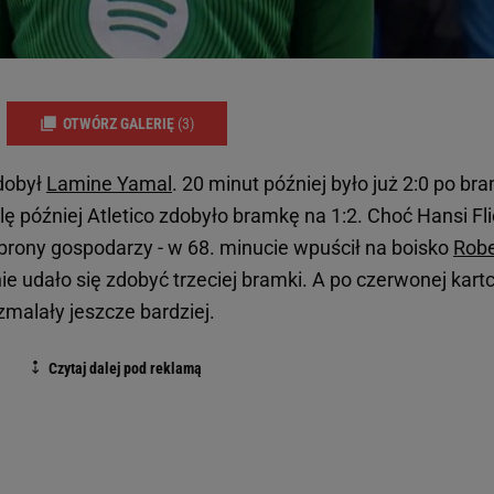
OTWÓRZ GALERIĘ
(3)
dobył
Lamine Yamal
. 20 minut później było już 2:0 po br
lę później Atletico zdobyło bramkę na 1:2. Choć Hansi Fl
rony gospodarzy - w 68. minucie wpuścił na boisko
Robe
nie udało się zdobyć trzeciej bramki. A po czerwonej kart
zmalały jeszcze bardziej.