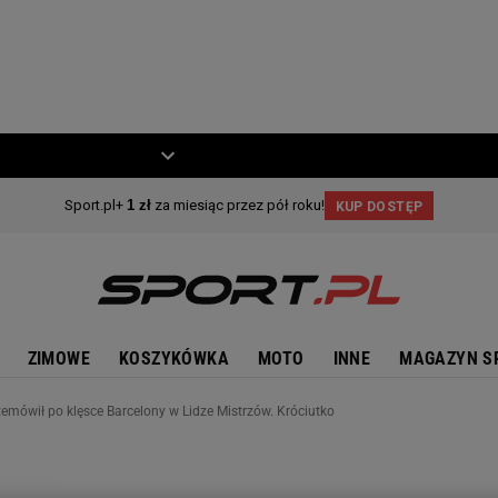
ZIECKO
MOTO
ZIMOWE
KOSZYKÓWKA
MOTO
INNE
MAGAZYN S
emówił po klęsce Barcelony w Lidze Mistrzów. Króciutko