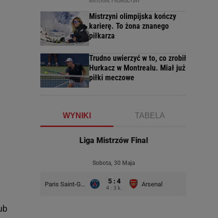
Mistrzyni olimpijska kończy
karierę. To żona znanego
piłkarza
Trudno uwierzyć w to, co zrobił
Hurkacz w Montrealu. Miał już
piłki meczowe
WYNIKI
TABELA
Liga Mistrzów Final
Sobota, 30 Maja
5 : 4
Paris Saint-Germain
Arsenal
4 : 3 k.
ub