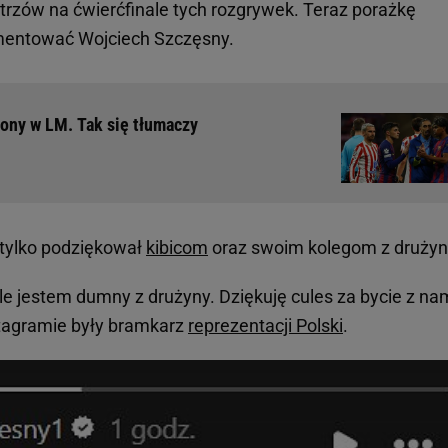
trzów na ćwierćfinale tych rozgrywek. Teraz porażkę
mentować Wojciech Szczęsny.
lony w LM. Tak się tłumaczy
 tylko podziękował
kibicom
oraz swoim kolegom z drużyn
le jestem dumny z drużyny. Dziękuję cules za bycie z na
stagramie były bramkarz
reprezentacji Polski
.