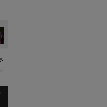
y.
mi