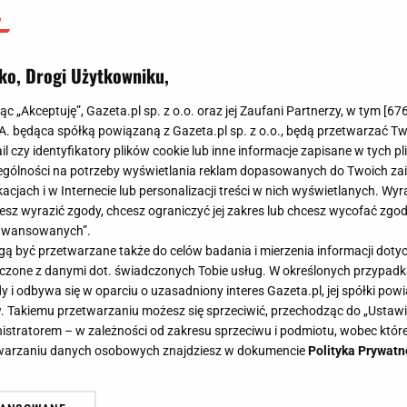
ko, Drogi Użytkowniku,
jąc „Akceptuję”, Gazeta.pl sp. z o.o. oraz jej Zaufani Partnerzy, w tym [
67
.A. będąca spółką powiązaną z Gazeta.pl sp. z o.o., będą przetwarzać T
ail czy identyfikatory plików cookie lub inne informacje zapisane w tych p
gólności na potrzeby wyświetlania reklam dopasowanych do Twoich zain
acjach i w Internecie lub personalizacji treści w nich wyświetlanych. Wyr
cesz wyrazić zgody, chcesz ograniczyć jej zakres lub chcesz wycofać zgo
aawansowanych”.
 być przetwarzane także do celów badania i mierzenia informacji dot
 łączone z danymi dot. świadczonych Tobie usług. W określonych przypad
i odbywa się w oparciu o uzasadniony interes Gazeta.pl, jej spółki powi
. Takiemu przetwarzaniu możesz się sprzeciwić, przechodząc do „Ust
nistratorem – w zależności od zakresu sprzeciwu i podmiotu, wobec które
etwarzaniu danych osobowych znajdziesz w dokumencie
Polityka Prywatn