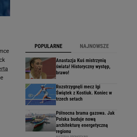
POPULARNE
NAJNOWSZE
amce
ick
Anastazja Kuś mistrzynią
świata! Historyczny występ,
rta
brawo!
ce
Rozstrzygnęli mecz Igi
Świątek z Kostiuk. Koniec w
trzech setach
Północna brama gazowa. Jak
Polska buduje nową
architekturę energetyczną
regionu
MATERIAŁ PROMOCYJNY