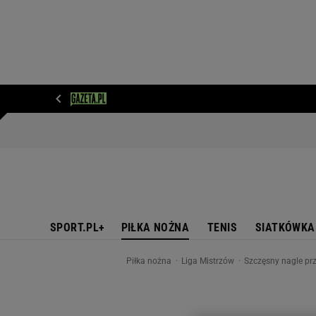
WIADOMOŚCI
NEXT
SPORT
PLOTEK
D
SPORT.PL+
PIŁKA NOŻNA
TENIS
SIATKÓWKA
Piłka nożna
Liga Mistrzów
Szczęsny nagle prz