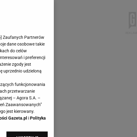
6
] Zaufanych Partnerów
woje dane osobowe takie
likach do celów
teresowań i preferencji
ażenie zgody jest
dę uprzednio udzieloną
yczących funkcjonowania
kach przetwarzanie
ązanej – Agora S.A. –
awień Zaawansowanych”
go jest kierowany.
ości Gazeta.pl
i
Polityka