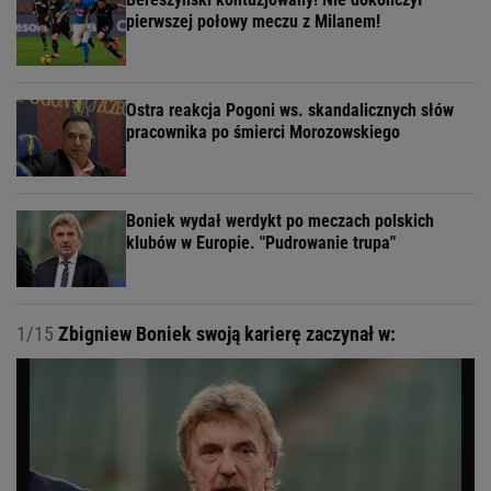
pierwszej połowy meczu z Milanem!
Ostra reakcja Pogoni ws. skandalicznych słów
pracownika po śmierci Morozowskiego
Boniek wydał werdykt po meczach polskich
klubów w Europie. "Pudrowanie trupa"
1/15
Zbigniew Boniek swoją karierę zaczynał w: