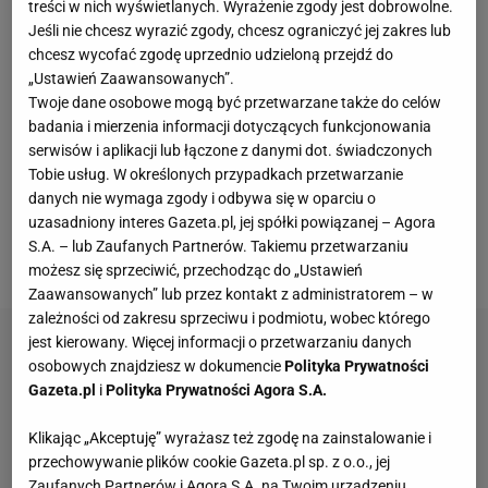
Sebastiana Coltescu o wyzwiska na tle
treści w nich wyświetlanych. Wyrażenie zgody jest dobrowolne.
Jeśli nie chcesz wyrazić zgody, chcesz ograniczyć jej zakres lub
rasistowskim.
Coltescu miał nazwać
chcesz wycofać zgodę uprzednio udzieloną przejdź do
Webo "czarnym" ("negru" w języku rumuńskim)
.
„Ustawień Zaawansowanych”.
Mecz
dograno w środę, a PSG rozbiło turecki zespół
Twoje dane osobowe mogą być przetwarzane także do celów
badania i mierzenia informacji dotyczących funkcjonowania
aż 5:1.
Temat
ksenofobicznego incydentu powrócił
serwisów i aplikacji lub łączone z danymi dot. świadczonych
za sprawą rumuńskiego dziennikarza, który spędził
Tobie usług. W określonych przypadkach przetwarzanie
trzy godziny na dokładnej analizie zapisu rozmów
danych nie wymaga zgody i odbywa się w oparciu o
uzasadniony interes Gazeta.pl, jej spółki powiązanej – Agora
między awanturnikami. O to co Emanuel Rosu
S.A. – lub Zaufanych Partnerów. Takiemu przetwarzaniu
opublikował na swoim Twitterze:
możesz się sprzeciwić, przechodząc do „Ustawień
Zaawansowanych” lub przez kontakt z administratorem – w
zależności od zakresu sprzeciwu i podmiotu, wobec którego
jest kierowany. Więcej informacji o przetwarzaniu danych
osobowych znajdziesz w dokumencie
Polityka Prywatności
Gazeta.pl
i
Polityka Prywatności Agora S.A.
Klikając „Akceptuję” wyrażasz też zgodę na zainstalowanie i
przechowywanie plików cookie Gazeta.pl sp. z o.o., jej
Zaufanych Partnerów i Agora S.A. na Twoim urządzeniu