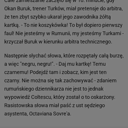
Całe zamieszanie zaczęło się w 10. minucie, gdy
Okan Buruk, trener Turków, miał pretensje do arbitra,
że ten zbyt szybko ukarał jego zawodnika żółtą
kartką. - To nie koszykówka! To był dopiero pierwszy
faul! Nie jesteśmy w Rumunii, my jesteśmy Turkami -
krzyczał Buruk w kierunku arbitra technicznego.
Następnie słychać słowa, które rozpętały całą burzę,
a więc "negru, negru!". - Daj mu kartkę! Temu
czarnemu! Podejdź tam i zobacz, kim jest ten
czarny. Nie można się tak zachowywać - zdaniem
rumuńskiego dziennikarza nie jest to jednak
wypowiedź Coltescu, który został o to oskarżony.
Rasistowska słowa miał paść z ust sędziego
asystenta, Octaviana Sovre'a.