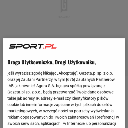
Droga Użytkowniczko, Drogi Użytkowniku,
jeśli wyrazisz zgodę klikając „Akceptuję”, Gazeta.pl sp. z o.o.
oraz jej Zaufani Partnerzy, w tym [
676
] Zaufanych Partnerów
IAB, jak również Agora S.A. będąca spółką powiązaną z
W 14. minucie wtorkowego meczu Pierre Webo,
Gazeta.pl sp. z o.o., będą przetwarzać Twoje dane osobowe
asystent trenera klubu Basaksehir, został wyrzucony
takie jak adresy IP, adresy e-mail czy identyfikatory plików
z boiska. Wtedy doszło do ogromnego zamieszania
cookie lub inne informacje zapisane w tych plikach do celów
marketingowych, w szczególności na potrzeby wyświetlania
przy linii bocznej. Szkoleniowiec tureckiego zespołu
reklam dopasowanych do Twoich zainteresowań i preferencji w
miał oskarżyć sędziego technicznego Rumuna
swoich serwisach, aplikacjach i w Internecie lub personalizacji