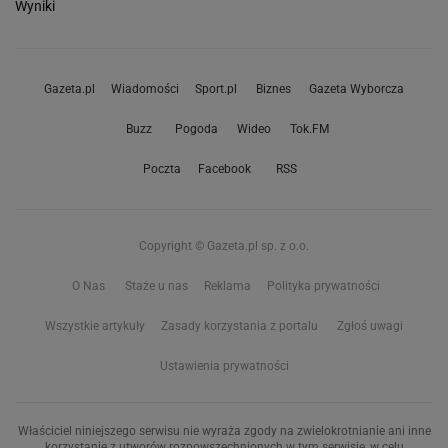
Wyniki
Gazeta.pl
Wiadomości
Sport.pl
Biznes
Gazeta Wyborcza
Buzz
Pogoda
Wideo
Tok.FM
Poczta
Facebook
RSS
Copyright © Gazeta.pl sp. z o.o.
O Nas
Staże u nas
Reklama
Polityka prywatności
Wszystkie artykuły
Zasady korzystania z portalu
Zgłoś uwagi
Ustawienia prywatności
Właściciel niniejszego serwisu nie wyraża zgody na zwielokrotnianie ani inne
korzystanie z utworów rozpowszechnionych w tym serwisie, w celu