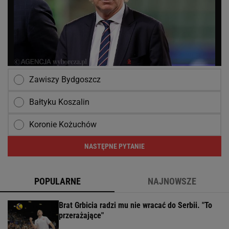
Zawiszy Bydgoszcz
Bałtyku Koszalin
Koronie Kożuchów
NASTĘPNE PYTANIE
POPULARNE
NAJNOWSZE
Brat Grbicia radzi mu nie wracać do Serbii. "To
przerażające"