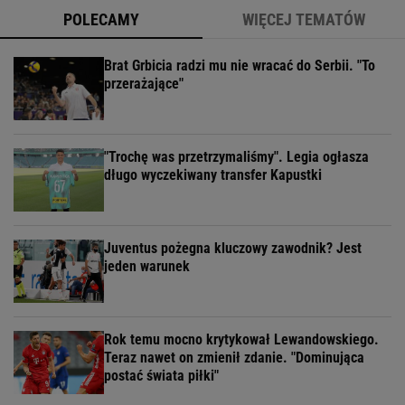
POLECAMY
WIĘCEJ TEMATÓW
Brat Grbicia radzi mu nie wracać do Serbii. "To
przerażające"
"Trochę was przetrzymaliśmy". Legia ogłasza
długo wyczekiwany transfer Kapustki
Juventus pożegna kluczowy zawodnik? Jest
jeden warunek
Rok temu mocno krytykował Lewandowskiego.
Teraz nawet on zmienił zdanie. "Dominująca
postać świata piłki"