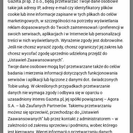
Gazeta.pl sp. z o.o., będą przetwarzać Twoje dane osobowe
wszystkim na Lewandowskiego i Messiego,
takie jak adresy IP, adresy e-mail czy identyfikatory plików
bezapelacyjnych liderów swoich zespołów. Polak w
cookie lub inne informacje zapisane w tych plikach do celów
marketingowych, w szczególności na potrzeby wyświetlania
tym sezonie we wszystkich rozgrywkach rozegrał 44
reklam dopasowanych do Twoich zainteresowań i preferencji w
mecze, w których strzelił 53 gole i dorzucił do tego 8
swoich serwisach, aplikacjach i w Internecie lub personalizacji
asyst. Dla porównania Argentyńczyk zagrał jedno
treści w nich wyświetlanych. Wyrażenie zgody jest dobrowolne.
Jeśli nie chcesz wyrazić zgody, chcesz ograniczyć jej zakres lub
spotkanie mniej i zgromadził na swoim koncie 31
chcesz wycofać zgodę uprzednio udzieloną przejdź do
trafień i 26 ostatnich podań. Lewandowski miał
„Ustawień Zaawansowanych”.
udział przy 61 bramkach swojego zespołu, Messi
Twoje dane osobowe mogą być przetwarzane także do celów
badania i mierzenia informacji dotyczących funkcjonowania
przy 57. Nie ulega żadnej wątpliwości, że w piątek
serwisów i aplikacji lub łączone z danymi dot. świadczonych
ich forma może okazać się decydująca dla losów
Tobie usług. W określonych przypadkach przetwarzanie
meczu.
danych nie wymaga zgody i odbywa się w oparciu o
uzasadniony interes Gazeta.pl, jej spółki powiązanej – Agora
S.A. – lub Zaufanych Partnerów. Takiemu przetwarzaniu
możesz się sprzeciwić, przechodząc do „Ustawień
Zaawansowanych” lub przez kontakt z administratorem – w
zależności od zakresu sprzeciwu i podmiotu, wobec którego
jest kierowany. Więcej informacji o przetwarzaniu danych