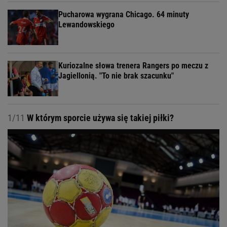
Pucharowa wygrana Chicago. 64 minuty
Lewandowskiego
Kuriozalne słowa trenera Rangers po meczu z
Jagiellonią. "To nie brak szacunku"
1/11
W którym sporcie używa się takiej piłki?