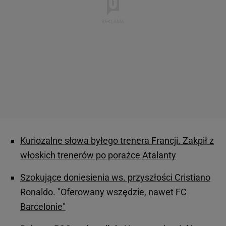
Kuriozalne słowa byłego trenera Francji. Zakpił z
włoskich trenerów po porażce Atalanty
Szokujące doniesienia ws. przyszłości Cristiano
Ronaldo. "Oferowany wszędzie, nawet FC
Barcelonie"