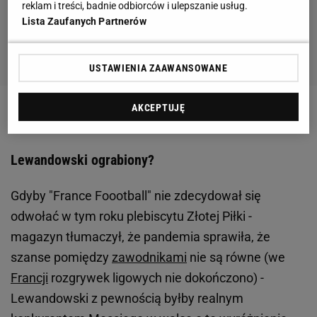
reklam i treści, badnie odbiorców i ulepszanie usług.
Lista Zaufanych Partnerów
USTAWIENIA ZAAWANSOWANE
AKCEPTUJĘ
Zobacz wideo
Lewandowski ograbiony?
Gdyby "France Foootball" nie zdecydował się
odwołać w tym roku plebiscytu Złotej Piłki -
magazyn tłumaczył, że pandemia sprawiła, że
szanse pomiędzy
zawodnikami
nie są równe (we
Francji
rozgrywek ligowych nie dokończono) -
Lewandowski z pewnością byłby realnym