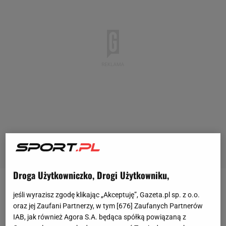
Droga Użytkowniczko, Drogi Użytkowniku,
W piątkowy wieczór w Lizbonie Bayern i Barcelona
jeśli wyrazisz zgodę klikając „Akceptuję”, Gazeta.pl sp. z o.o.
będą walczyć o miejsce w półfinale Ligi Mistrzów.
oraz jej Zaufani Partnerzy, w tym [
676
] Zaufanych Partnerów
IAB, jak również Agora S.A. będąca spółką powiązaną z
Oczy całego świata będą skierowane przede