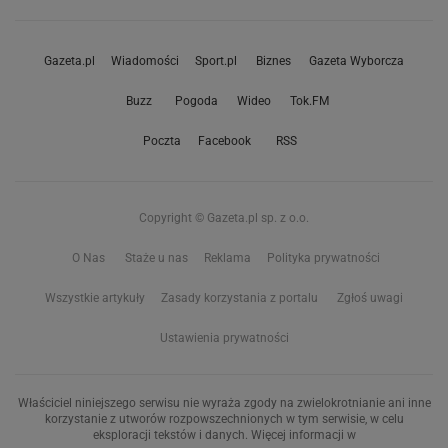
Gazeta.pl
Wiadomości
Sport.pl
Biznes
Gazeta Wyborcza
Buzz
Pogoda
Wideo
Tok.FM
Poczta
Facebook
RSS
Copyright © Gazeta.pl sp. z o.o.
O Nas
Staże u nas
Reklama
Polityka prywatności
Wszystkie artykuły
Zasady korzystania z portalu
Zgłoś uwagi
Ustawienia prywatności
Właściciel niniejszego serwisu nie wyraża zgody na zwielokrotnianie ani inne
korzystanie z utworów rozpowszechnionych w tym serwisie, w celu
eksploracji tekstów i danych. Więcej informacji w