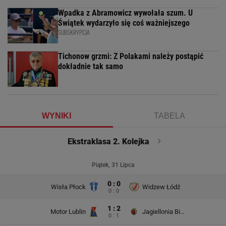
Wpadka z Abramowicz wywołała szum. U
Świątek wydarzyło się coś ważniejszego
SUBSKRYPCJA
Tichonow grzmi: Z Polakami należy postąpić
dokładnie tak samo
WYNIKI
TABELA
Ekstraklasa 2. Kolejka
Piątek, 31 Lipca
0 : 0
Wisła Płock
Widzew Łódź
0 : 0
1 : 2
Motor Lublin
Jagiellonia Białystok
0 : 1