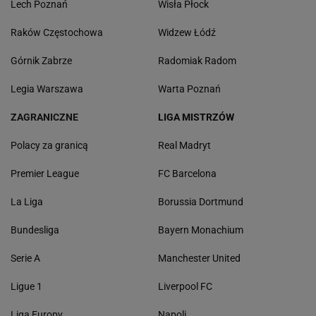
Lech Poznań
Wisła Płock
Raków Częstochowa
Widzew Łódź
Górnik Zabrze
Radomiak Radom
Legia Warszawa
Warta Poznań
ZAGRANICZNE
LIGA MISTRZÓW
Polacy za granicą
Real Madryt
Premier League
FC Barcelona
La Liga
Borussia Dortmund
Bundesliga
Bayern Monachium
Serie A
Manchester United
Ligue 1
Liverpool FC
Liga Europy
Napoli