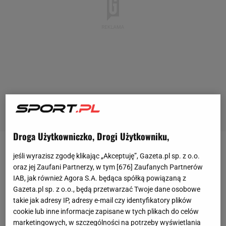
Droga Użytkowniczko, Drogi Użytkowniku,
Legia
Warszawa ma za sobą sezon pełen zwrotów
jeśli wyrazisz zgodę klikając „Akceptuję”, Gazeta.pl sp. z o.o.
oraz jej Zaufani Partnerzy, w tym [
676
] Zaufanych Partnerów
akcji. Zimową przerwę "Wojskowi" spędzili na
IAB, jak również Agora S.A. będąca spółką powiązaną z
przedostatnim miejscu w tabeli PKO Ekstraklasy.
Gazeta.pl sp. z o.o., będą przetwarzać Twoje dane osobowe
Wcześniej odpadli już z Pucharu Polski oraz
takie jak adresy IP, adresy e-mail czy identyfikatory plików
niespodziewanie nie
weszli
do baraży o 1/8 finału
cookie lub inne informacje zapisane w tych plikach do celów
marketingowych, w szczególności na potrzeby wyświetlania