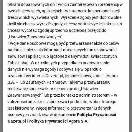
Ligi Konferencji. Tuż przed świętami Bożego
reklam dopasowanych do Twoich zainteresowań i preferencji w
Narodzenia szkoleniowcem Legii został Marek
swoich serwisach, aplikacjach i w Internecie lub personalizacji
Papszun. Na wiosnę
wyniki
drużyny się poprawiły,
treści w nich wyświetlanych. Wyrażenie zgody jest dobrowolne.
Jeśli nie chcesz wyrazić zgody, chcesz ograniczyć jej zakres lub
ale stosunkowo długo stołeczna
ekipa
nie mogła być
chcesz wycofać zgodę uprzednio udzieloną przejdź do
pewna utrzymania.
„Ustawień Zaawansowanych”.
Twoje dane osobowe mogą być przetwarzane także do celów
badania i mierzenia informacji dotyczących funkcjonowania
serwisów i aplikacji lub łączone z danymi dot. świadczonych
Tobie usług. W określonych przypadkach przetwarzanie
danych nie wymaga zgody i odbywa się w oparciu o
uzasadniony interes Gazeta.pl, jej spółki powiązanej – Agora
S.A. – lub Zaufanych Partnerów. Takiemu przetwarzaniu
możesz się sprzeciwić, przechodząc do „Ustawień
Zaawansowanych” lub przez kontakt z administratorem – w
zależności od zakresu sprzeciwu i podmiotu, wobec którego
jest kierowany. Więcej informacji o przetwarzaniu danych
osobowych znajdziesz w dokumencie
Polityka Prywatności
Gazeta.pl
i
Polityka Prywatności Agora S.A.