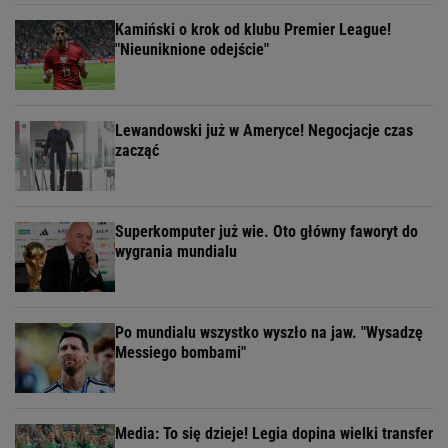
Kamiński o krok od klubu Premier League!
"Nieuniknione odejście"
Lewandowski już w Ameryce! Negocjacje czas
zacząć
Superkomputer już wie. Oto główny faworyt do
wygrania mundialu
Po mundialu wszystko wyszło na jaw. "Wysadzę
Messiego bombami"
Media: To się dzieje! Legia dopina wielki transfer