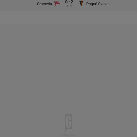
0 : 2
Cracovia
Pogoń Szczecin
0 : 0