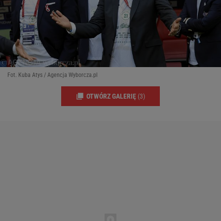
Fot. Kuba Atys / Agencja Wyborcza.pl
OTWÓRZ GALERIĘ
(3)