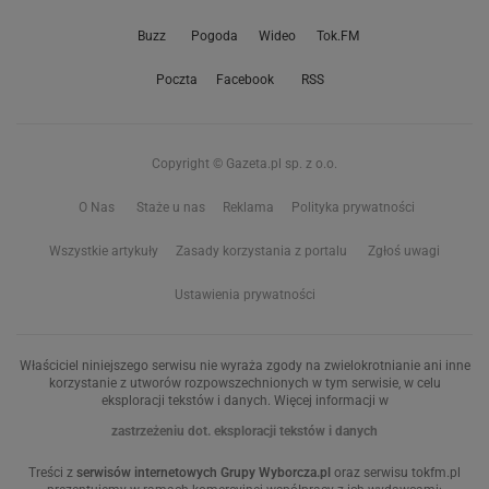
Buzz
Pogoda
Wideo
Tok.FM
Poczta
Facebook
RSS
Copyright © Gazeta.pl sp. z o.o.
O Nas
Staże u nas
Reklama
Polityka prywatności
Wszystkie artykuły
Zasady korzystania z portalu
Zgłoś uwagi
Ustawienia prywatności
Właściciel niniejszego serwisu nie wyraża zgody na zwielokrotnianie ani inne
korzystanie z utworów rozpowszechnionych w tym serwisie, w celu
eksploracji tekstów i danych. Więcej informacji w
zastrzeżeniu dot. eksploracji tekstów i danych
Treści z
serwisów internetowych Grupy Wyborcza.pl
oraz serwisu tokfm.pl