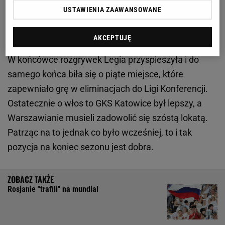
USTAWIENIA ZAAWANSOWANE
Legia żegna się z dwoma kolejnymi piłkarzami.
Bobić potwierdza
AKCEPTUJĘ
W końcówce rozgrywek Legia przyspieszyła i do
samego końca biła się o piąte miejsce, które
zapewniało grę w eliminacjach do Ligi Konferencji.
Ostatecznie o włos to GKS Katowice był lepszy, a
Warszawianie musieli zadowolić się szóstą lokatą.
Patrząc na to jednak co było wcześniej, to i tak
pozycja na koniec sezonu jest dobra.
Rosjanie "trafili" na mundial