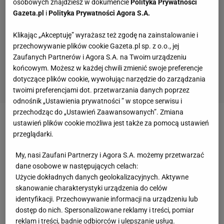
osobowych znajdziesz w dokumencie
Polityka Prywatności
Gazeta.pl
i
Polityka Prywatności Agora S.A.
Klikając „Akceptuję” wyrażasz też zgodę na zainstalowanie i
przechowywanie plików cookie Gazeta.pl sp. z o.o., jej
Zaufanych Partnerów i Agora S.A. na Twoim urządzeniu
końcowym. Możesz w każdej chwili zmienić swoje preferencje
dotyczące plików cookie, wywołując narzędzie do zarządzania
twoimi preferencjami dot. przetwarzania danych poprzez
odnośnik „Ustawienia prywatności ” w stopce serwisu i
przechodząc do „Ustawień Zaawansowanych”. Zmiana
ustawień plików cookie możliwa jest także za pomocą ustawień
Zobacz wideo
przeglądarki.
Oto faworyci mundialu. Superkomputer już wie, kto
My, nasi Zaufani Partnerzy i Agora S.A. możemy przetwarzać
dane osobowe w następujących celach:
go wygra
Użycie dokładnych danych geolokalizacyjnych. Aktywne
skanowanie charakterystyki urządzenia do celów
Za głównego faworyta do złota uznano aktualnych
identyfikacji. Przechowywanie informacji na urządzeniu lub
mistrzów Europy, czyli reprezentację Hiszpanii.
dostęp do nich. Spersonalizowane reklamy i treści, pomiar
reklam i treści, badnie odbiorców i ulepszanie usług.