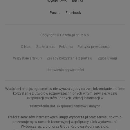
Wyniki Lotto
Tok.FM
Poczta
Facebook
Copyright © Gazeta.pl sp. z o.o.
O Nas
Staże u nas
Reklama
Polityka prywatności
Wszystkie artykuły
Zasady korzystania z portalu
Zgłoś uwagi
Ustawienia prywatności
Właściciel niniejszego serwisu nie wyraża zgody na zwielokrotnianie ani inne
korzystanie z utworów rozpowszechnionych w tym serwisie, w celu
eksploracji tekstów i danych. Więcej informacji w
zastrzeżeniu dot. eksploracji tekstów i danych
Treści z
serwisów internetowych Grupy Wyborcza.pl
oraz serwisu tokfm.pl
prezentujemy w ramach komercyjnej współpracy z ich wydawcami:
Wyborcza sp. z o.o. oraz Grupą Radiową Agory sp. z o.o.