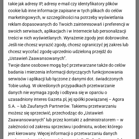
takie jak adresy IP, adresy e-mail czy identyfikatory plików
cookie lub inne informacje zapisane w tych plikach do celów
marketingowych, w szczególności na potrzeby wyświetlania
reklam dopasowanych do Twoich zainteresowań i preferencji w
swoich serwisach, aplikacjach i w Internecie lub personalizacji
treści w nich wyświetlanych. Wyrażenie zgody jest dobrowolne.
Jeśli nie chcesz wyrazić zgody, chcesz ograniczyć jej zakres lub
chcesz wycofać zgodę uprzednio udzieloną przejdź do
„Ustawień Zaawansowanych”.
Twoje dane osobowe mogą być przetwarzane także do celów
badania i mierzenia informacji dotyczących funkcjonowania
serwisów i aplikacji lub łączone z danymi dot. świadczonych
Tobie usług. W określonych przypadkach przetwarzanie
danych nie wymaga zgody i odbywa się w oparciu o
uzasadniony interes Gazeta.pl, jej spółki powiązanej – Agora
S.A. – lub Zaufanych Partnerów. Takiemu przetwarzaniu
możesz się sprzeciwić, przechodząc do „Ustawień
Zaawansowanych” lub przez kontakt z administratorem – w
zależności od zakresu sprzeciwu i podmiotu, wobec którego
jest kierowany. Więcej informacji o przetwarzaniu danych