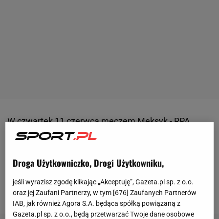
W czwartek 11 czerwca
meczem
Meksyk - RPA
rozpoczął się
mundial
. Gospodarze wygrali 2:0. Kilka
godzin po nich Korea Południowa pokonała
Droga Użytkowniczko, Drogi Użytkowniku,
Czechów 2:1. Z biegiem czasu turniej będzie się
rozkręcać. Kto jest jego faworytem? Specjalistyczny
jeśli wyrazisz zgodę klikając „Akceptuję”, Gazeta.pl sp. z o.o.
serwis Opta przedstawił predykcje superkomputera.
oraz jej Zaufani Partnerzy, w tym [
676
] Zaufanych Partnerów
IAB, jak również Agora S.A. będąca spółką powiązaną z
Gazeta.pl sp. z o.o., będą przetwarzać Twoje dane osobowe