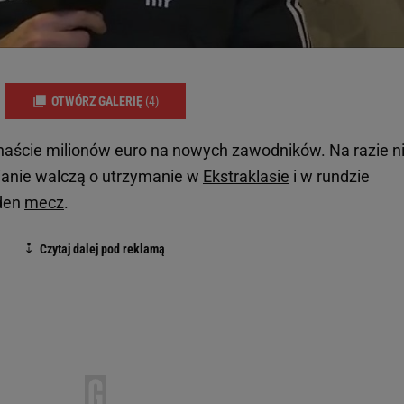
OTWÓRZ GALERIĘ
(4)
anaście milionów euro na nowych zawodników. Na razie n
zianie walczą o utrzymanie w
Ekstraklasie
i w rundzie
eden
mecz
.