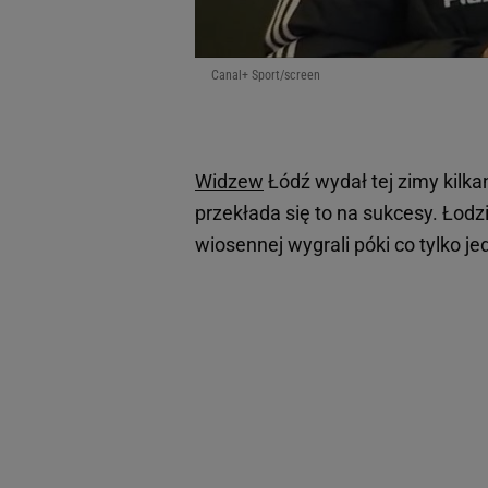
Canal+ Sport/screen
Widzew
Łódź wydał tej zimy kilk
przekłada się to na sukcesy. Łod
wiosennej wygrali póki co tylko j