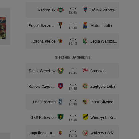
- : -
Radomiak
Górnik Zabrze
Zagłębie
12:45
- : -
Pogoń Szczecin
Motor Lublin
Piast G
15:30
- : -
Korona Kielce
Legia Warszawa
Widzew
18:15
Niedziela, 09 Sierpnia
- : -
Śląsk Wrocław
Cracovia
Motor 
12:45
- : -
Raków Częstochowa
Zagłębie Lubin
12:45
- : -
Lech Poznań
Piast Gliwice
Cra
15:30
- : -
GKS Katowice
Wieczysta Kraków
Wisła 
15:30
- : -
Jagiellonia Białystok
Widzew Łódź
Górnik 
18:15