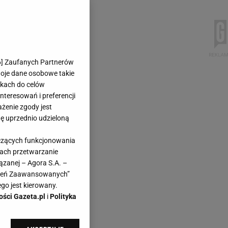
6
] Zaufanych Partnerów
woje dane osobowe takie
likach do celów
teresowań i preferencji
ażenie zgody jest
dę uprzednio udzieloną
yczących funkcjonowania
kach przetwarzanie
ązanej – Agora S.A. –
awień Zaawansowanych”
go jest kierowany.
ości Gazeta.pl
i
Polityka