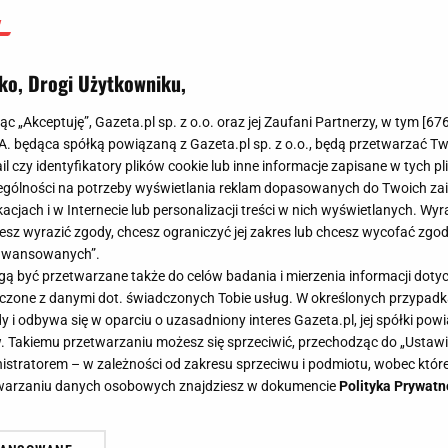
ko, Drogi Użytkowniku,
jąc „Akceptuję”, Gazeta.pl sp. z o.o. oraz jej Zaufani Partnerzy, w tym [
67
.A. będąca spółką powiązaną z Gazeta.pl sp. z o.o., będą przetwarzać T
ail czy identyfikatory plików cookie lub inne informacje zapisane w tych p
gólności na potrzeby wyświetlania reklam dopasowanych do Twoich zain
acjach i w Internecie lub personalizacji treści w nich wyświetlanych. Wyr
cesz wyrazić zgody, chcesz ograniczyć jej zakres lub chcesz wycofać zgo
aawansowanych”.
 być przetwarzane także do celów badania i mierzenia informacji dot
 łączone z danymi dot. świadczonych Tobie usług. W określonych przypad
i odbywa się w oparciu o uzasadniony interes Gazeta.pl, jej spółki powi
. Takiemu przetwarzaniu możesz się sprzeciwić, przechodząc do „Ust
nistratorem – w zależności od zakresu sprzeciwu i podmiotu, wobec które
etwarzaniu danych osobowych znajdziesz w dokumencie
Polityka Prywatn