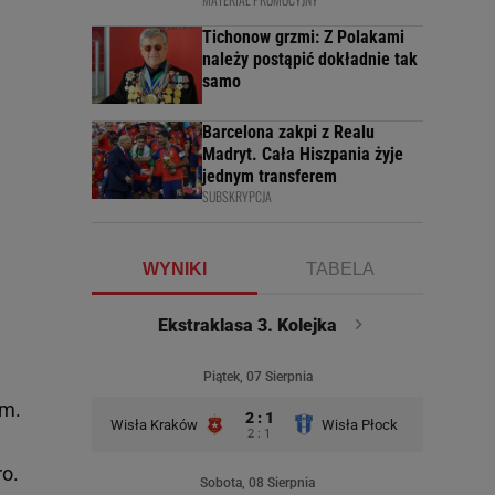
Tichonow grzmi: Z Polakami
należy postąpić dokładnie tak
samo
Barcelona zakpi z Realu
Madryt. Cała Hiszpania żyje
jednym transferem
SUBSKRYPCJA
WYNIKI
TABELA
Ekstraklasa 3. Kolejka
Piątek, 07 Sierpnia
im.
2 : 1
Wisła Kraków
Wisła Płock
2 : 1
ro.
Sobota, 08 Sierpnia