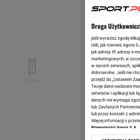
Droga Użytkownicz
jeśli wyrazisz zgodę klika
IAB, jak również Agora S
jak adresy IP, adresy e-m
marketingowych, w szcze
w swoich serwisach, aplik
dobrowolne. Jeśli nie ch
przejdź do „Ustawień Z
Twoje dane osobowe mogą
serwisów i aplikacji lub
danych nie wymaga zgody 
lub Zaufanych Partnerów
lub przez kontakt z admi
Więcej informacji o prz
Prywatności Agora S.A.