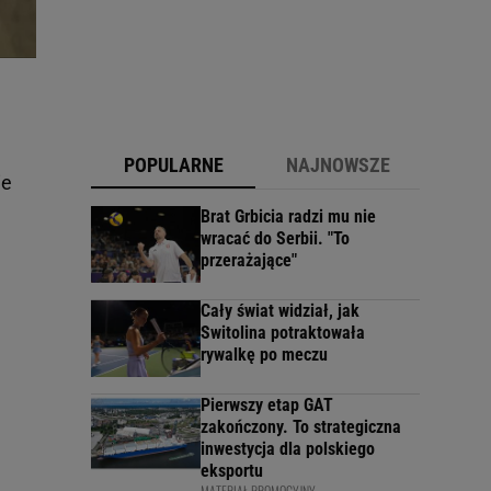
POPULARNE
NAJNOWSZE
ie
Brat Grbicia radzi mu nie
wracać do Serbii. "To
przerażające"
Cały świat widział, jak
Switolina potraktowała
rywalkę po meczu
Pierwszy etap GAT
zakończony. To strategiczna
inwestycja dla polskiego
eksportu
MATERIAŁ PROMOCYJNY