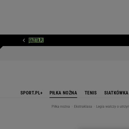
WIADOMOŚCI
NEXT
SPORT
PLOTEK
D
SPORT.PL+
PIŁKA NOŻNA
TENIS
SIATKÓWKA
Piłka nożna
Ekstraklasa
Legia walczy o utrzym