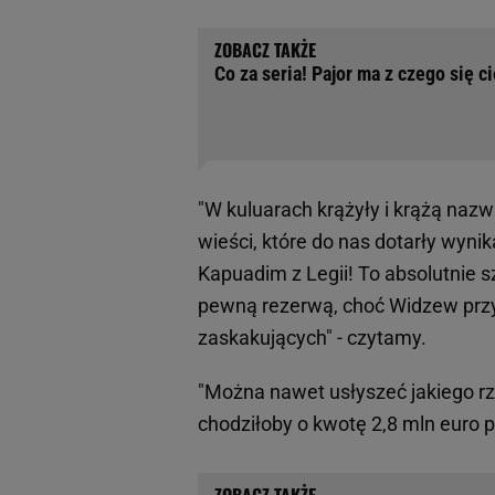
Co za seria! Pajor ma z czego się c
"W kuluarach krążyły i krążą nazwi
wieści, które do nas dotarły wyni
Kapuadim z Legii! To absolutnie s
pewną rezerwą, choć Widzew przyz
zaskakujących" - czytamy.
"Można nawet usłyszeć jakiego r
chodziłoby o kwotę 2,8 mln euro p