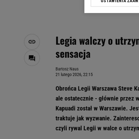
USTAWIENIA ZAA
Klikając „Akceptuję” wyra
Zaufanych Partnerów i A
dotyczące plików cookie,
odnośnik „Ustawienia pr
plików cookie możliwa je
Legia walczy o utrzym
My, nasi Zaufani Partne
sensacja
Użycie dokładnych danych
Przechowywanie informacji
badnie odbiorców i uleps
Bartosz Naus
21 lutego 2026, 22:15
Obrońca Legii Warszawa Steve Ka
ale ostatecznie - głównie przez 
Kapuadi został w Warszawie. Jes
traktuje jak wyzwanie. Zainter
czyli rywal Legii w walce o utrzy