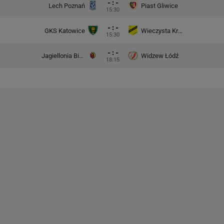
- : -
Lech Poznań
Piast Gliwice
15:30
- : -
GKS Katowice
Wieczysta Kraków
15:30
- : -
Jagiellonia Białystok
Widzew Łódź
18:15