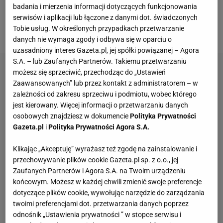
a Śląsk Wrocław wygrał ostatni
mecz
na boisku
badania i mierzenia informacji dotyczących funkcjonowania
rywali, zwyciężając w derbach z
Zagłębiem Lubin
serwisów i aplikacji lub łączone z danymi dot. świadczonych
Tobie usług. W określonych przypadkach przetwarzanie
3:1.
danych nie wymaga zgody i odbywa się w oparciu o
uzasadniony interes Gazeta.pl, jej spółki powiązanej – Agora
S.A. – lub Zaufanych Partnerów. Takiemu przetwarzaniu
możesz się sprzeciwić, przechodząc do „Ustawień
Zaawansowanych” lub przez kontakt z administratorem – w
zależności od zakresu sprzeciwu i podmiotu, wobec którego
jest kierowany. Więcej informacji o przetwarzaniu danych
osobowych znajdziesz w dokumencie
Polityka Prywatności
Gazeta.pl
i
Polityka Prywatności Agora S.A.
Klikając „Akceptuję” wyrażasz też zgodę na zainstalowanie i
przechowywanie plików cookie Gazeta.pl sp. z o.o., jej
Zaufanych Partnerów i Agora S.A. na Twoim urządzeniu
końcowym. Możesz w każdej chwili zmienić swoje preferencje
dotyczące plików cookie, wywołując narzędzie do zarządzania
twoimi preferencjami dot. przetwarzania danych poprzez
odnośnik „Ustawienia prywatności ” w stopce serwisu i