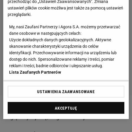
przechodząc do „Ustawień Zaawansowanych”. Zmiana
ustawień plików cookie możliwa jest także za pomocą ustawień
przeglądarki.
My, nasi Zaufani Partnerzy i Agora S.A. możemy przetwarzać
dane osobowe w następujących celach:
Użycie dokładnych danych geolokalizacyjnych. Aktywne
skanowanie charakterystyki urządzenia do celów
identyfikacji. Przechowywanie informacji na urządzeniu lub
dostęp do nich. Spersonalizowane reklamy i treści, pomiar
reklam i treści, badnie odbiorców i ulepszanie usług.
Lista Zaufanych Partnerów
USTAWIENIA ZAAWANSOWANE
Zobacz wideo
Michniewicz już był prawie poza
AKCEPTUJĘ
Legią! "Wydaje się, że grał na swoje zwolnienie"