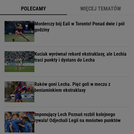
POLECAMY
WIĘCEJ TEMATÓW
Morderczy bój Eali w Toronto! Ponad dwie i pół
godziny
Kuciak wyrównał rekord ekstraklasy, ale Lechia
traci punkty i dystans do Lecha
Raków goni Lecha. Pięć goli w meczu z
beniaminkiem ekstraklasy
Imponujący Lech Poznań rozbił kolejnego
rywala! Odjechali Legii na mnóstwo punktów