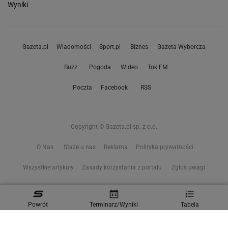
Wyniki
Gazeta.pl
Wiadomości
Sport.pl
Biznes
Gazeta Wyborcza
Buzz
Pogoda
Wideo
Tok.FM
Poczta
Facebook
RSS
Copyright © Gazeta.pl sp. z o.o.
O Nas
Staże u nas
Reklama
Polityka prywatności
Wszystkie artykuły
Zasady korzystania z portalu
Zgłoś uwagi
Ustawienia prywatności
Powrót
Terminarz/Wyniki
Tabela
Właściciel niniejszego serwisu nie wyraża zgody na zwielokrotnianie ani inne