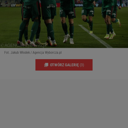
Fot. Jakub Włodek / Agencja Wyborcza.pl
OTWÓRZ GALERIĘ
(3)