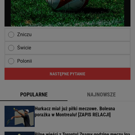
Zniczu
Świcie
Polonii
NASTĘPNE PYTANIE
POPULARNE
NAJNOWSZE
Hurkacz miał już piłki meczowe. Bolesna
porażka w Montrealu! [ZAPIS RELACJI]
Pilne wieści z Toronto! Znamy godzinę meczu Iga