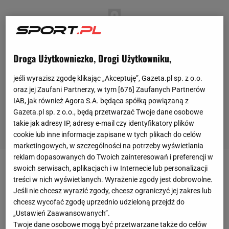
Droga Użytkowniczko, Drogi Użytkowniku,
jeśli wyrazisz zgodę klikając „Akceptuję”, Gazeta.pl sp. z o.o.
oraz jej Zaufani Partnerzy, w tym [
676
] Zaufanych Partnerów
IAB, jak również Agora S.A. będąca spółką powiązaną z
Gazeta.pl sp. z o.o., będą przetwarzać Twoje dane osobowe
takie jak adresy IP, adresy e-mail czy identyfikatory plików
cookie lub inne informacje zapisane w tych plikach do celów
marketingowych, w szczególności na potrzeby wyświetlania
reklam dopasowanych do Twoich zainteresowań i preferencji w
swoich serwisach, aplikacjach i w Internecie lub personalizacji
Przed tym meczem obie drużyny notowały
treści w nich wyświetlanych. Wyrażenie zgody jest dobrowolne.
negatywne serie rozpoczynające się od 29 sierpnia.
Jeśli nie chcesz wyrazić zgody, chcesz ograniczyć jej zakres lub
Wtedy to Wisła Kraków po raz ostatni wygrała na
chcesz wycofać zgodę uprzednio udzieloną przejdź do
„Ustawień Zaawansowanych”.
własnym stadionie, pokonując
Legię Warszawa
1:0,
Twoje dane osobowe mogą być przetwarzane także do celów