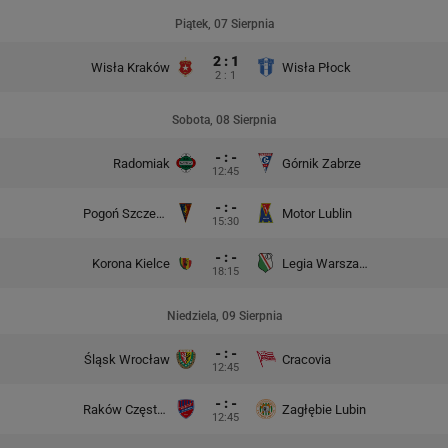
Piątek, 07 Sierpnia
2 : 1
Wisła Kraków
Wisła Płock
2 : 1
Sobota, 08 Sierpnia
- : -
Radomiak
Górnik Zabrze
12:45
- : -
Pogoń Szczecin
Motor Lublin
15:30
- : -
Korona Kielce
Legia Warszawa
18:15
Niedziela, 09 Sierpnia
- : -
Śląsk Wrocław
Cracovia
12:45
- : -
Raków Częstochowa
Zagłębie Lubin
12:45