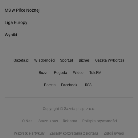
MŚ w Piłce Nożnej
Liga Europy
Wyniki
Gazeta.pl
Wiadomości
Sport.pl
Biznes
Gazeta Wyborcza
Buzz
Pogoda
Wideo
Tok.FM
Poczta
Facebook
RSS
Copyright © Gazeta.pl sp. z o.o.
O Nas
Staże u nas
Reklama
Polityka prywatności
Wszystkie artykuły
Zasady korzystania z portalu
Zgłoś uwagi