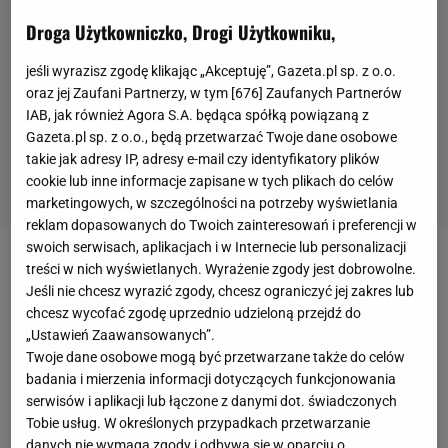
Droga Użytkowniczko, Drogi Użytkowniku,
jeśli wyrazisz zgodę klikając „Akceptuję”, Gazeta.pl sp. z o.o.
oraz jej Zaufani Partnerzy, w tym [
676
] Zaufanych Partnerów
IAB, jak również Agora S.A. będąca spółką powiązaną z
Gazeta.pl sp. z o.o., będą przetwarzać Twoje dane osobowe
takie jak adresy IP, adresy e-mail czy identyfikatory plików
cookie lub inne informacje zapisane w tych plikach do celów
marketingowych, w szczególności na potrzeby wyświetlania
reklam dopasowanych do Twoich zainteresowań i preferencji w
swoich serwisach, aplikacjach i w Internecie lub personalizacji
treści w nich wyświetlanych. Wyrażenie zgody jest dobrowolne.
Mateusz Klich został powołany na wrześniowe
Jeśli nie chcesz wyrazić zgody, chcesz ograniczyć jej zakres lub
zgrupowanie reprezentacji Polski, w trakcie którego
chcesz wycofać zgodę uprzednio udzieloną przejdź do
biało-czerwoni zagrają mecze w eliminacjach MŚ
„Ustawień Zaawansowanych”.
przeciwko Albanii, San Marino i Anglii. Były zawodnik
Twoje dane osobowe mogą być przetwarzane także do celów
badania i mierzenia informacji dotyczących funkcjonowania
Cracovii nie mógł zagrać w pierwszym meczu Polski
serwisów i aplikacji lub łączone z danymi dot. świadczonych
z Węgrami ze względu na pozytywny wynik na
Tobie usług. W określonych przypadkach przetwarzanie
obecność koronawirusa. Na domiar złego Klich
danych nie wymaga zgody i odbywa się w oparciu o