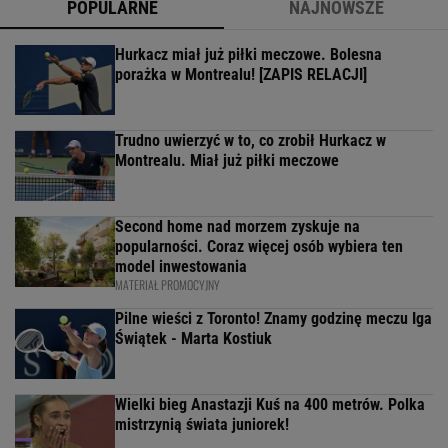
POPULARNE
NAJNOWSZE
Hurkacz miał już piłki meczowe. Bolesna
porażka w Montrealu! [ZAPIS RELACJI]
Trudno uwierzyć w to, co zrobił Hurkacz w
Montrealu. Miał już piłki meczowe
Second home nad morzem zyskuje na
popularności. Coraz więcej osób wybiera ten
model inwestowania
MATERIAŁ PROMOCYJNY
Pilne wieści z Toronto! Znamy godzinę meczu Iga
Świątek - Marta Kostiuk
Wielki bieg Anastazji Kuś na 400 metrów. Polka
mistrzynią świata juniorek!