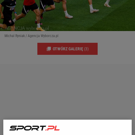
Michal Ryniak / Agencja Wyborcza.pl
OTWÓRZ GALERIĘ
(3)