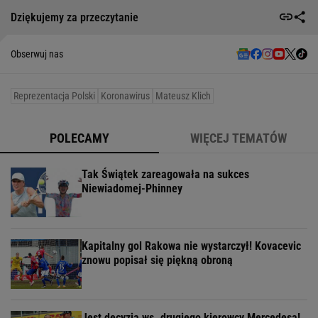
Dziękujemy za przeczytanie
Obserwuj nas
Reprezentacja Polski
Koronawirus
Mateusz Klich
POLECAMY
WIĘCEJ TEMATÓW
Tak Świątek zareagowała na sukces
Niewiadomej-Phinney
Kapitalny gol Rakowa nie wystarczył! Kovacevic
znowu popisał się piękną obroną
Jest decyzja ws. drugiego kierowcy Mercedesa!