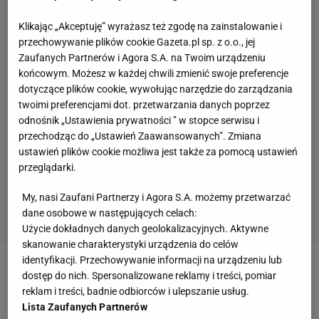
Klikając „Akceptuję” wyrażasz też zgodę na zainstalowanie i
przechowywanie plików cookie Gazeta.pl sp. z o.o., jej
Zaufanych Partnerów i Agora S.A. na Twoim urządzeniu
końcowym. Możesz w każdej chwili zmienić swoje preferencje
dotyczące plików cookie, wywołując narzędzie do zarządzania
twoimi preferencjami dot. przetwarzania danych poprzez
odnośnik „Ustawienia prywatności ” w stopce serwisu i
przechodząc do „Ustawień Zaawansowanych”. Zmiana
ustawień plików cookie możliwa jest także za pomocą ustawień
przeglądarki.
My, nasi Zaufani Partnerzy i Agora S.A. możemy przetwarzać
dane osobowe w następujących celach:
Użycie dokładnych danych geolokalizacyjnych. Aktywne
skanowanie charakterystyki urządzenia do celów
identyfikacji. Przechowywanie informacji na urządzeniu lub
Zobacz wideo
Osobiste wyznanie Joanny
dostęp do nich. Spersonalizowane reklamy i treści, pomiar
reklam i treści, badnie odbiorców i ulepszanie usług.
Jędrzejczyk: Dlaczego mam się tego wstydzić?
Lista Zaufanych Partnerów