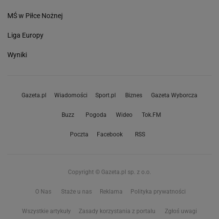
MŚ w Piłce Nożnej
Liga Europy
Wyniki
Gazeta.pl
Wiadomości
Sport.pl
Biznes
Gazeta Wyborcza
Buzz
Pogoda
Wideo
Tok.FM
Poczta
Facebook
RSS
Copyright © Gazeta.pl sp. z o.o.
O Nas
Staże u nas
Reklama
Polityka prywatności
Wszystkie artykuły
Zasady korzystania z portalu
Zgłoś uwagi