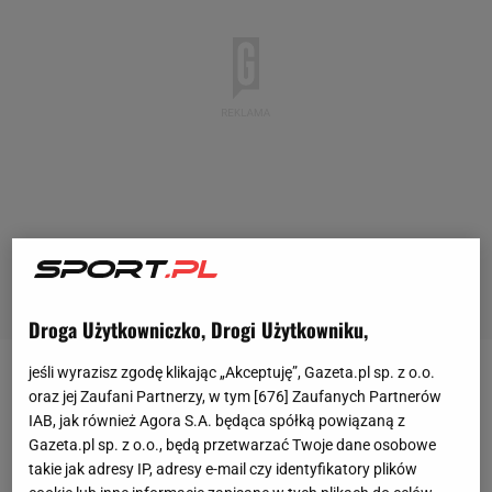
Droga Użytkowniczko, Drogi Użytkowniku,
jeśli wyrazisz zgodę klikając „Akceptuję”, Gazeta.pl sp. z o.o.
Artur Jędrzejczyk nie dokończył nawet pierwszej
oraz jej Zaufani Partnerzy, w tym [
676
] Zaufanych Partnerów
połowy starcia Pogoni z Legią przez czerwoną
IAB, jak również Agora S.A. będąca spółką powiązaną z
Gazeta.pl sp. z o.o., będą przetwarzać Twoje dane osobowe
kartkę, którą dostał za nadepnięcie Efthymiosa
takie jak adresy IP, adresy e-mail czy identyfikatory plików
Koulourisa, choć Grek ewidentnie trzymał nogę