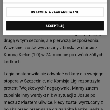
Jest decyzja ws. Jędrzejczyka
USTAWIENIA ZAAWANSOWANE
Od początku tego sezonu Artur Jędrzejczyk jest
podstawowym obrońcą Legii. Wystąpił w sumie w
AKCEPTUJĘ
13 meczach, a czerwona kartka z Pogonią byłą jego
drugą w tym sezonie, ale pierwszą bezpośrednia.
Wcześniej został wyrzucony z boiska w starciu z
Koroną Kielce (1:0) w 74. minucie po dwóch żółtych
kartkach.
Legia
postanowiła się odwołać od kary dla swojego
stopera w Szczecinie, ale Komisja Ligi rozpatrzyła
protest "Wojskowych" negatywnie. Mamy zatem
zupełnie inny werdykt niż w sytuacji z
Josue
po
meczu z
Piastem Gliwice
, kiedy został wyrzucony z
boiska przed przerwą za drugą żółtą kartkę. Sędzia