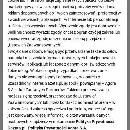
cookie lub inne informacje zapisane w tych plikach do celów
Polaka i nie pozwolił mu swobodnie podnieść się z
marketingowych, w szczególności na potrzeby wyświetlania
reklam dopasowanych do Twoich zainteresowań i preferencji w
murawy. Komisja Ligi rozpatrzyła odwołanie Legii,
swoich serwisach, aplikacjach i w Internecie lub personalizacji
które postanowiła odrzucić.
treści w nich wyświetlanych. Wyrażenie zgody jest dobrowolne.
Jeśli nie chcesz wyrazić zgody, chcesz ograniczyć jej zakres lub
chcesz wycofać zgodę uprzednio udzieloną przejdź do
„Ustawień Zaawansowanych”.
Twoje dane osobowe mogą być przetwarzane także do celów
badania i mierzenia informacji dotyczących funkcjonowania
serwisów i aplikacji lub łączone z danymi dot. świadczonych
Tobie usług. W określonych przypadkach przetwarzanie
danych nie wymaga zgody i odbywa się w oparciu o
uzasadniony interes Gazeta.pl, jej spółki powiązanej – Agora
S.A. – lub Zaufanych Partnerów. Takiemu przetwarzaniu
możesz się sprzeciwić, przechodząc do „Ustawień
Zaawansowanych” lub przez kontakt z administratorem – w
zależności od zakresu sprzeciwu i podmiotu, wobec którego
jest kierowany. Więcej informacji o przetwarzaniu danych
osobowych znajdziesz w dokumencie
Polityka Prywatności
Gazeta.pl
i
Polityka Prywatności Agora S.A.