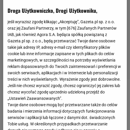
Droga Użytkowniczko, Drogi Użytkowniku,
jeśli wyrazisz zgodę klikając „Akceptuję”, Gazeta.pl sp. z o.o.
oraz jej Zaufani Partnerzy, w tym [
676
] Zaufanych Partnerów
IAB, jak również Agora S.A. będąca spółką powiązaną z
Gazeta.pl sp. z o.o., będą przetwarzać Twoje dane osobowe
takie jak adresy IP, adresy e-mail czy identyfikatory plików
cookie lub inne informacje zapisane w tych plikach do celów
marketingowych, w szczególności na potrzeby wyświetlania
reklam dopasowanych do Twoich zainteresowań i preferencji w
swoich serwisach, aplikacjach i w Internecie lub personalizacji
treści w nich wyświetlanych. Wyrażenie zgody jest dobrowolne.
Jeśli nie chcesz wyrazić zgody, chcesz ograniczyć jej zakres lub
Podczas
meczu
pomiędzy University of Concepcion
chcesz wycofać zgodę uprzednio udzieloną przejdź do
„Ustawień Zaawansowanych”.
a Fernandez Vial na drugim poziomie
Twoje dane osobowe mogą być przetwarzane także do celów
rozgrywkowym w Chile doszło do niecodziennej
badania i mierzenia informacji dotyczących funkcjonowania
sytuacji. Na murawę boiska wbiegł
pies
, który przed
serwisów i aplikacji lub łączone z danymi dot. świadczonych
Tobie usług. W określonych przypadkach przetwarzanie
jedną z bramek się... wypróżnił.
Mecz
przerwano, by