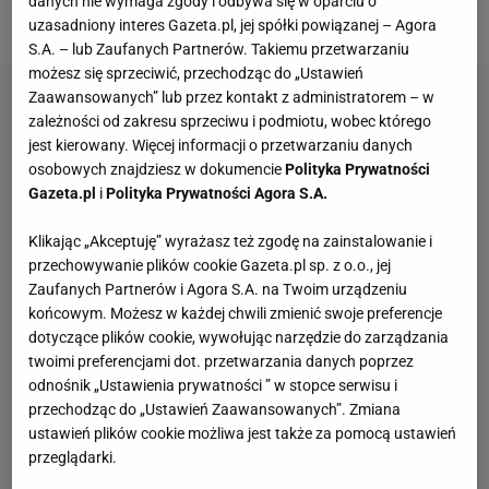
danych nie wymaga zgody i odbywa się w oparciu o
złapać czworonóg. Nie było to jednak łatwe zadanie.
uzasadniony interes Gazeta.pl, jej spółki powiązanej – Agora
S.A. – lub Zaufanych Partnerów. Takiemu przetwarzaniu
możesz się sprzeciwić, przechodząc do „Ustawień
Zaawansowanych” lub przez kontakt z administratorem – w
zależności od zakresu sprzeciwu i podmiotu, wobec którego
jest kierowany. Więcej informacji o przetwarzaniu danych
osobowych znajdziesz w dokumencie
Polityka Prywatności
Gazeta.pl
i
Polityka Prywatności Agora S.A.
Klikając „Akceptuję” wyrażasz też zgodę na zainstalowanie i
przechowywanie plików cookie Gazeta.pl sp. z o.o., jej
Zaufanych Partnerów i Agora S.A. na Twoim urządzeniu
końcowym. Możesz w każdej chwili zmienić swoje preferencje
dotyczące plików cookie, wywołując narzędzie do zarządzania
twoimi preferencjami dot. przetwarzania danych poprzez
odnośnik „Ustawienia prywatności ” w stopce serwisu i
przechodząc do „Ustawień Zaawansowanych”. Zmiana
ustawień plików cookie możliwa jest także za pomocą ustawień
przeglądarki.