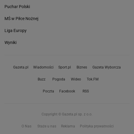
Puchar Polski
MŚ w Piłce Nożnej
Liga Europy
Wyniki
Gazeta.pl
Wiadomości
Sport.pl
Biznes
Gazeta Wyborcza
Buzz
Pogoda
Wideo
Tok.FM
Poczta
Facebook
RSS
Copyright © Gazeta.pl sp. z o.o.
O Nas
Staże u nas
Reklama
Polityka prywatności