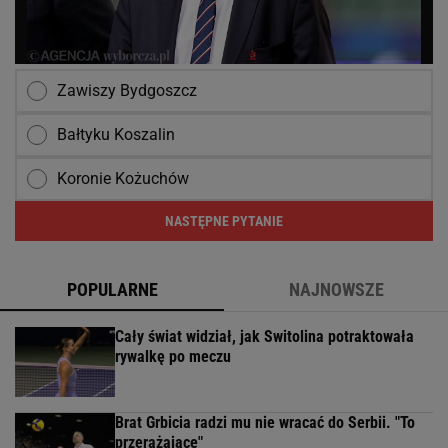
Zawiszy Bydgoszcz
Bałtyku Koszalin
Koronie Kożuchów
NASTĘPNE PYTANIE
POPULARNE
NAJNOWSZE
Cały świat widział, jak Switolina potraktowała
rywalkę po meczu
Brat Grbicia radzi mu nie wracać do Serbii. "To
przerażające"