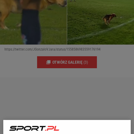
https://twitter.com/JGonzaloVJara/status/1558586983559176194
OTWÓRZ GALERIĘ
(3)