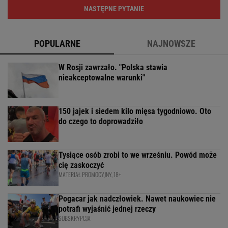
NASTĘPNE PYTANIE
POPULARNE
NAJNOWSZE
W Rosji zawrzało. "Polska stawia
nieakceptowalne warunki"
150 jajek i siedem kilo mięsa tygodniowo. Oto
do czego to doprowadziło
Tysiące osób zrobi to we wrześniu. Powód może
cię zaskoczyć
MATERIAŁ PROMOCYJNY, 18+
Pogacar jak nadczłowiek. Nawet naukowiec nie
potrafi wyjaśnić jednej rzeczy
SUBSKRYPCJA