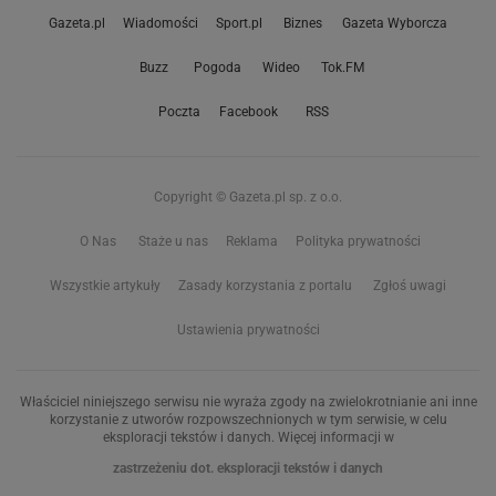
Gazeta.pl
Wiadomości
Sport.pl
Biznes
Gazeta Wyborcza
Buzz
Pogoda
Wideo
Tok.FM
Poczta
Facebook
RSS
Copyright © Gazeta.pl sp. z o.o.
O Nas
Staże u nas
Reklama
Polityka prywatności
Wszystkie artykuły
Zasady korzystania z portalu
Zgłoś uwagi
Ustawienia prywatności
Właściciel niniejszego serwisu nie wyraża zgody na zwielokrotnianie ani inne
korzystanie z utworów rozpowszechnionych w tym serwisie, w celu
eksploracji tekstów i danych. Więcej informacji w
zastrzeżeniu dot. eksploracji tekstów i danych