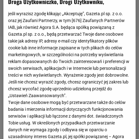
Droga Użytkowniczko, Drogi Użytkowniku,
jeśli wyrazisz zgodę klikając „Akceptuję”, Gazeta.pl sp. z o.o.
oraz jej Zaufani Partnerzy, w tym [
676
] Zaufanych Partnerów
IAB, jak również Agora S.A. będąca spółką powiązaną z
Gazeta.pl sp. z o.o., będą przetwarzać Twoje dane osobowe
takie jak adresy IP, adresy e-mail czy identyfikatory plików
cookie lub inne informacje zapisane w tych plikach do celów
O tym, że
reprezentant Polski
opuści Lokomotiw i
marketingowych, w szczególności na potrzeby wyświetlania
przeniesie się do Krasnodaru, wiadomo było już
reklam dopasowanych do Twoich zainteresowań i preferencji w
wcześniej. Krasnodar już w niedzielę poinformował
swoich serwisach, aplikacjach i w Internecie lub personalizacji
treści w nich wyświetlanych. Wyrażenie zgody jest dobrowolne.
o tym, że Polaka od podpisania kontraktu dzielą
Jeśli nie chcesz wyrazić zgody, chcesz ograniczyć jej zakres lub
jedynie testy medyczne. Te wypadły pomyślnie i w
chcesz wycofać zgodę uprzednio udzieloną przejdź do
poniedziałek klub zaprezentował swojego nowego
„Ustawień Zaawansowanych”.
Twoje dane osobowe mogą być przetwarzane także do celów
zawodnika
. "Nasz spiker ćwiczy już polski akcent" –
badania i mierzenia informacji dotyczących funkcjonowania
czytamy na Twitterze Krasnodaru. Polak wybrał też
serwisów i aplikacji lub łączone z danymi dot. świadczonych
nowy numer i w Krasnodarze będzie występował z
Tobie usług. W określonych przypadkach przetwarzanie
danych nie wymaga zgody i odbywa się w oparciu o
"3" na plecach.
uzasadniony interes Gazeta.pl, jej spółki powiązanej – Agora