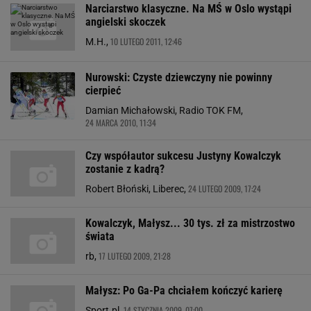
Narciarstwo klasyczne. Na MŚ w Oslo wystąpi
angielski skoczek
10 LUTEGO 2011, 12:46
M.H.,
Nurowski: Czyste dziewczyny nie powinny
cierpieć
Damian Michałowski, Radio TOK FM,
24 MARCA 2010, 11:34
Czy współautor sukcesu Justyny Kowalczyk
zostanie z kadrą?
24 LUTEGO 2009, 17:24
Robert Błoński, Liberec,
Kowalczyk, Małysz... 30 tys. zł za mistrzostwo
świata
17 LUTEGO 2009, 21:28
rb,
Małysz: Po Ga-Pa chciałem kończyć karierę
14 STYCZNIA 2009, 07:00
Sport.pl,