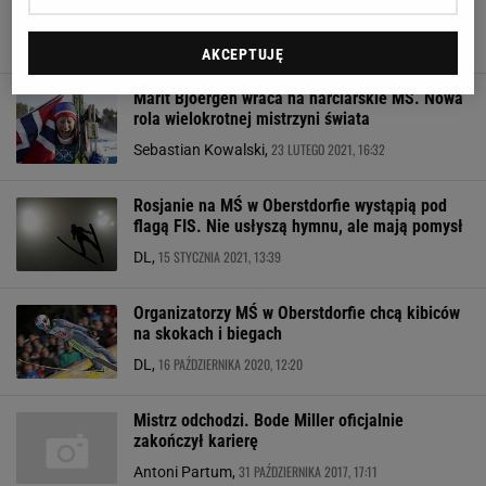
klasycznym w 2027 roku. Klamka zapadła
26 MAJA 2022, 09:51
Cezary Kawecki,
AKCEPTUJĘ
Marit Bjoergen wraca na narciarskie MŚ. Nowa
rola wielokrotnej mistrzyni świata
23 LUTEGO 2021, 16:32
Sebastian Kowalski,
Rosjanie na MŚ w Oberstdorfie wystąpią pod
flagą FIS. Nie usłyszą hymnu, ale mają pomysł
15 STYCZNIA 2021, 13:39
DL,
Organizatorzy MŚ w Oberstdorfie chcą kibiców
na skokach i biegach
16 PAŹDZIERNIKA 2020, 12:20
DL,
Mistrz odchodzi. Bode Miller oficjalnie
zakończył karierę
31 PAŹDZIERNIKA 2017, 17:11
Antoni Partum,