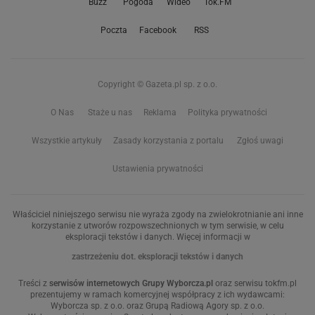
Buzz
Pogoda
Wideo
Tok.FM
Poczta
Facebook
RSS
Copyright © Gazeta.pl sp. z o.o.
O Nas
Staże u nas
Reklama
Polityka prywatności
Wszystkie artykuły
Zasady korzystania z portalu
Zgłoś uwagi
Ustawienia prywatności
Właściciel niniejszego serwisu nie wyraża zgody na zwielokrotnianie ani inne
korzystanie z utworów rozpowszechnionych w tym serwisie, w celu
eksploracji tekstów i danych. Więcej informacji w
zastrzeżeniu dot. eksploracji tekstów i danych
Treści z
serwisów internetowych Grupy Wyborcza.pl
oraz serwisu tokfm.pl
prezentujemy w ramach komercyjnej współpracy z ich wydawcami:
Wyborcza sp. z o.o. oraz Grupą Radiową Agory sp. z o.o.