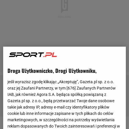
Droga Użytkowniczko, Drogi Użytkowniku,
jeśli wyrazisz zgodę klikając „Akceptuję”, Gazeta.pl sp. z o.o.
oraz jej Zaufani Partnerzy, w tym [
676
] Zaufanych Partnerów
Zobacz również:
IAB, jak również Agora S.A. będąca spółką powiązaną z
Natalia Czerwonka
-
taniec na lodzie
-
Ashley Wagner
-
Gazeta.pl sp. z o.o., będą przetwarzać Twoje dane osobowe
Dario Cologna
-
Felix Neureuther
takie jak adresy IP, adresy e-mail czy identyfikatory plików
cookie lub inne informacje zapisane w tych plikach do celów
marketingowych, w szczególności na potrzeby wyświetlania
reklam dopasowanych do Twoich zainteresowań i preferencji w