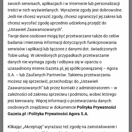
NARCIARSTWO KLASYCZNE
swoich serwisach, aplikacjach i w Internecie lub personalizacji
treści w nich wyświetlanych. Wyrażenie zgody jest dobrowolne.
Oto następca Małysza. Poznaliśmy nazwisko
Jeśli nie chcesz wyrazić zgody, chcesz ograniczyć jej zakres lub
nowego prezesa PZN
chcesz wycofać zgodę uprzednio udzieloną przejdź do
13 CZERWCA 2026, 13:49
Szymon Mańkowski,
„Ustawień Zaawansowanych”.
Twoje dane osobowe mogą być przetwarzane także do celów
Dziennikarz Eurosportu nie wytrzymał po MŚ.
badania i mierzenia informacji dotyczących funkcjonowania
Tak podsumował Polaków na wizji
serwisów i aplikacji lub łączone z danymi dot. świadczonych
Tobie usług. W określonych przypadkach przetwarzanie
9 MARCA 2025, 10:28
Konrad Ferszter,
danych nie wymaga zgody i odbywa się w oparciu o
uzasadniony interes Gazeta.pl, jej spółki powiązanej – Agora
Pięciokrotny mistrz olimpijski nie całuje się z
S.A. – lub Zaufanych Partnerów. Takiemu przetwarzaniu
dziewczyną. Tak to tłumaczy
możesz się sprzeciwić, przechodząc do „Ustawień
8 STYCZNIA 2025, 08:45
Michał Chmielewski,
Zaawansowanych” lub przez kontakt z administratorem – w
zależności od zakresu sprzeciwu i podmiotu, wobec którego
jest kierowany. Więcej informacji o przetwarzaniu danych
osobowych znajdziesz w dokumencie
Polityka Prywatności
Gazeta.pl
i
Polityka Prywatności Agora S.A.
Klikając „Akceptuję” wyrażasz też zgodę na zainstalowanie i