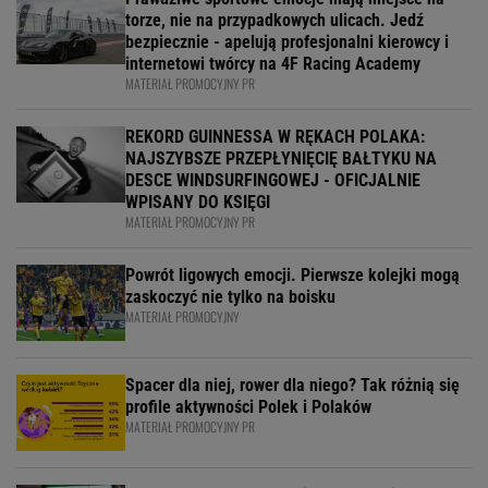
torze, nie na przypadkowych ulicach. Jedź
bezpiecznie - apelują profesjonalni kierowcy i
internetowi twórcy na 4F Racing Academy
MATERIAŁ PROMOCYJNY PR
REKORD GUINNESSA W RĘKACH POLAKA:
NAJSZYBSZE PRZEPŁYNIĘCIĘ BAŁTYKU NA
DESCE WINDSURFINGOWEJ - OFICJALNIE
WPISANY DO KSIĘGI
MATERIAŁ PROMOCYJNY PR
Powrót ligowych emocji. Pierwsze kolejki mogą
zaskoczyć nie tylko na boisku
MATERIAŁ PROMOCYJNY
Spacer dla niej, rower dla niego? Tak różnią się
profile aktywności Polek i Polaków
MATERIAŁ PROMOCYJNY PR