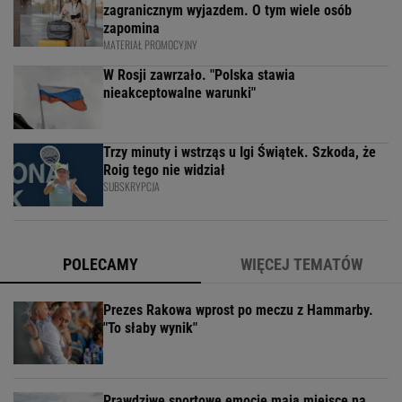
zagranicznym wyjazdem. O tym wiele osób
zapomina
MATERIAŁ PROMOCYJNY
W Rosji zawrzało. "Polska stawia
nieakceptowalne warunki"
Trzy minuty i wstrząs u Igi Świątek. Szkoda, że
Roig tego nie widział
SUBSKRYPCJA
POLECAMY
WIĘCEJ TEMATÓW
Prezes Rakowa wprost po meczu z Hammarby.
"To słaby wynik"
Prawdziwe sportowe emocje mają miejsce na