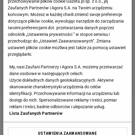
przechowywanie plików cookie Gazeta.pl sp. z o.o., jej
Zaufanych Partnerów i Agora S.A. na Twoim urządzeniu
końcowym. Możesz w każdej chwili zmienić swoje preferencje
dotyczące plików cookie, wywołując narzędzie do zarządzania
twoimi preferencjami dot. przetwarzania danych poprzez
odnośnik „Ustawienia prywatności ” w stopce serwisu i
przechodząc do „Ustawień Zaawansowanych”. Zmiana
ustawień plików cookie możliwa jest także za pomocą ustawień
przeglądarki.
My, nasi Zaufani Partnerzy i Agora S.A. możemy przetwarzać
dane osobowe w następujących celach:
Użycie dokładnych danych geolokalizacyjnych. Aktywne
skanowanie charakterystyki urządzenia do celów
identyfikacji. Przechowywanie informacji na urządzeniu lub
dostęp do nich. Spersonalizowane reklamy i treści, pomiar
Polska może zorganizować mistrzostwa świata.
reklam i treści, badnie odbiorców i ulepszanie usług.
Mamy partnera. "Trwają rozmowy"
Lista Zaufanych Partnerów
27 KWIETNIA 2023, 19:31
Seweryn Czernek,
Wybrano gospodarza MŚ w narciarstwie
USTAWIENIA ZAAWANSOWANE