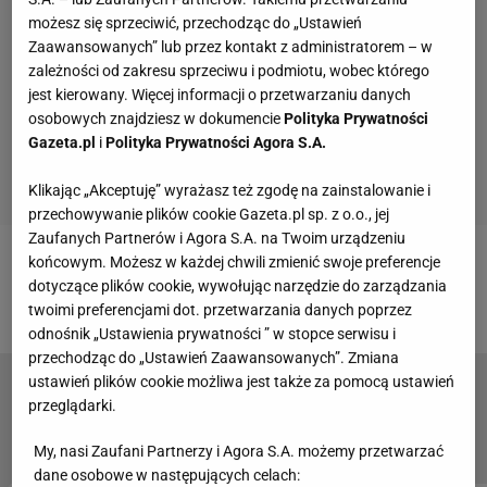
możesz się sprzeciwić, przechodząc do „Ustawień
Zaawansowanych” lub przez kontakt z administratorem – w
zależności od zakresu sprzeciwu i podmiotu, wobec którego
jest kierowany. Więcej informacji o przetwarzaniu danych
osobowych znajdziesz w dokumencie
Polityka Prywatności
Gazeta.pl
i
Polityka Prywatności Agora S.A.
Klikając „Akceptuję” wyrażasz też zgodę na zainstalowanie i
przechowywanie plików cookie Gazeta.pl sp. z o.o., jej
Zaufanych Partnerów i Agora S.A. na Twoim urządzeniu
końcowym. Możesz w każdej chwili zmienić swoje preferencje
Zobacz wideo
Chalidow o łzach przed walką: Nie
dotyczące plików cookie, wywołując narzędzie do zarządzania
wytrzymałem. To było dla mnie bardzo ważne
twoimi preferencjami dot. przetwarzania danych poprzez
odnośnik „Ustawienia prywatności ” w stopce serwisu i
przechodząc do „Ustawień Zaawansowanych”. Zmiana
ustawień plików cookie możliwa jest także za pomocą ustawień
Artur Szpilka prowokuje Mariusza
przeglądarki.
Pudzianowskiego. Wymowne "pozdrowienia"
[WIDEO]
My, nasi Zaufani Partnerzy i Agora S.A. możemy przetwarzać
dane osobowe w następujących celach: