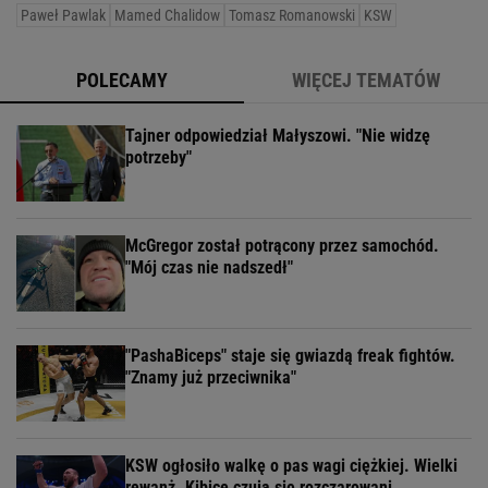
Paweł Pawlak
Mamed Chalidow
Tomasz Romanowski
KSW
POLECAMY
WIĘCEJ TEMATÓW
Tajner odpowiedział Małyszowi. "Nie widzę
potrzeby"
McGregor został potrącony przez samochód.
"Mój czas nie nadszedł"
"PashaBiceps" staje się gwiazdą freak fightów.
"Znamy już przeciwnika"
KSW ogłosiło walkę o pas wagi ciężkiej. Wielki
rewanż. Kibice czują się rozczarowani