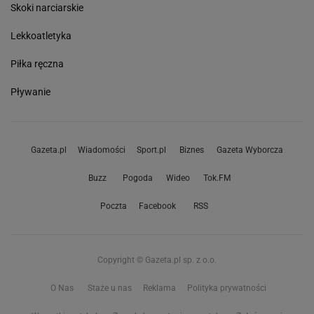
Skoki narciarskie
Lekkoatletyka
Piłka ręczna
Pływanie
Gazeta.pl
Wiadomości
Sport.pl
Biznes
Gazeta Wyborcza
Buzz
Pogoda
Wideo
Tok.FM
Poczta
Facebook
RSS
Copyright © Gazeta.pl sp. z o.o.
O Nas
Staże u nas
Reklama
Polityka prywatności