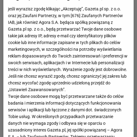
jeśli wyrazisz zgodę klikając „Akceptuję”, Gazeta.pl sp. z o.o.
oraz jej Zaufani Partnerzy, w tym [
676
] Zaufanych Partnerów
IAB, jak również Agora S.A. będąca spółką powiązaną z
Gazeta.pl sp. z o.o., będą przetwarzać Twoje dane osobowe
takie jak adresy IP, adresy e-mail czy identyfikatory plików
cookie lub inne informacje zapisane w tych plikach do celów
marketingowych, w szczególności na potrzeby wyświetlania
reklam dopasowanych do Twoich zainteresowań i preferencji w
swoich serwisach, aplikacjach i w Internecie lub personalizacji
treści w nich wyświetlanych. Wyrażenie zgody jest dobrowolne.
Jeśli nie chcesz wyrazić zgody, chcesz ograniczyć jej zakres lub
chcesz wycofać zgodę uprzednio udzieloną przejdź do
„Ustawień Zaawansowanych”.
Twoje dane osobowe mogą być przetwarzane także do celów
badania i mierzenia informacji dotyczących funkcjonowania
serwisów i aplikacji lub łączone z danymi dot. świadczonych
Tobie usług. W określonych przypadkach przetwarzanie
danych nie wymaga zgody i odbywa się w oparciu o
uzasadniony interes Gazeta.pl, jej spółki powiązanej – Agora
S.A. – lub Zaufanych Partnerów. Takiemu przetwarzaniu