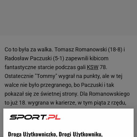
Co to była za walka. Tomasz Romanowski (18-8) i
Radosław Paczuski (5-1) zapewnili kibicom
fantastyczne starcie podczas gali
KSW
78.
Ostatecznie "Tommy" wygrał na punkty, ale w tej
walce nie było przegranego, bo Paczuski i tak
pokazał się ze świetnej strony. Dla Romanowskiego
to już 18. wygrana w karierze, w tym piąta z rzędu,
bo wcześniej pokonał Cezarego Kęsika, Andrzeja
Grzebyka, Michała Patrzeka i Aleksandara Rakasa.
Droga Użytkowniczko, Drogi Użytkowniku,