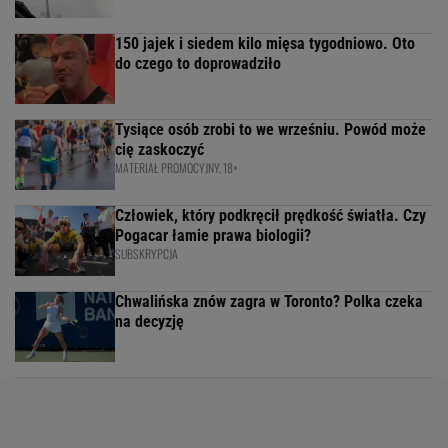
150 jajek i siedem kilo mięsa tygodniowo. Oto
do czego to doprowadziło
Tysiące osób zrobi to we wrześniu. Powód może
cię zaskoczyć
MATERIAŁ PROMOCYJNY, 18+
Człowiek, który podkręcił prędkość światła. Czy
Pogacar łamie prawa biologii?
SUBSKRYPCJA
Chwalińska znów zagra w Toronto? Polka czeka
na decyzję