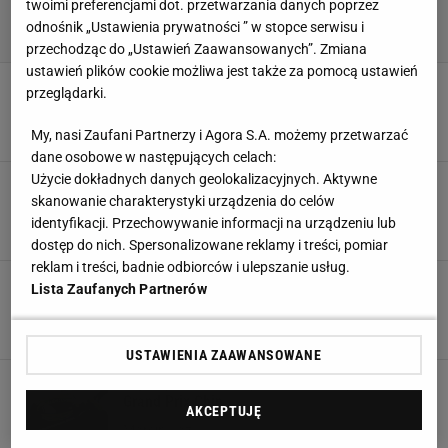
twoimi preferencjami dot. przetwarzania danych poprzez
odnośnik „Ustawienia prywatności ” w stopce serwisu i
przechodząc do „Ustawień Zaawansowanych”. Zmiana
ustawień plików cookie możliwa jest także za pomocą ustawień
Odrodzenie Hamiltona i Ferrari. Włosi oszaleli.
przeglądarki.
"Byłem w szoku"
21 MARCA 2025, 10:14
Aleksander Bernard,
My, nasi Zaufani Partnerzy i Agora S.A. możemy przetwarzać
dane osobowe w następujących celach:
Użycie dokładnych danych geolokalizacyjnych. Aktywne
Absurdalny wypadek! Samochód przede mną po
skanowanie charakterystyki urządzenia do celów
prostu się zatrzymał. "Pi***zę tego gościa"
identyfikacji. Przechowywanie informacji na urządzeniu lub
22 KWIETNIA 2024, 14:22
Aleksander Bernard,
dostęp do nich. Spersonalizowane reklamy i treści, pomiar
reklam i treści, badnie odbiorców i ulepszanie usług.
Jest afera w F1! Burza po kwalifikacjach do
Lista Zaufanych Partnerów
Grand Prix Chin
20 KWIETNIA 2024, 13:35
Marcin Jaz,
USTAWIENIA ZAAWANSOWANE
Gigantyczna sensacja w kwalifikacjach do
Grand Prix Chin
AKCEPTUJĘ
20 KWIETNIA 2024, 10:39
Marcin Jaz,