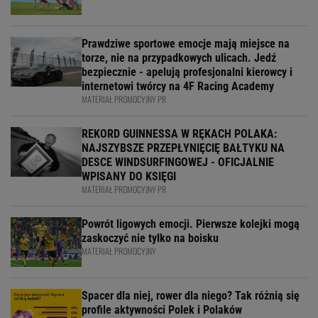
Prawdziwe sportowe emocje mają miejsce na
torze, nie na przypadkowych ulicach. Jedź
bezpiecznie - apelują profesjonalni kierowcy i
internetowi twórcy na 4F Racing Academy
MATERIAŁ PROMOCYJNY PR
REKORD GUINNESSA W RĘKACH POLAKA:
NAJSZYBSZE PRZEPŁYNIĘCIĘ BAŁTYKU NA
DESCE WINDSURFINGOWEJ - OFICJALNIE
WPISANY DO KSIĘGI
MATERIAŁ PROMOCYJNY PR
Powrót ligowych emocji. Pierwsze kolejki mogą
zaskoczyć nie tylko na boisku
MATERIAŁ PROMOCYJNY
Spacer dla niej, rower dla niego? Tak różnią się
profile aktywności Polek i Polaków