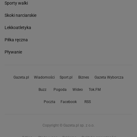
Sporty walki
Skoki narciarskie
Lekkoatletyka
Piłka ręczna
Pływanie
Gazeta.pl
Wiadomości
Sport.pl
Biznes
Gazeta Wyborcza
Buzz
Pogoda
Wideo
Tok.FM
Poczta
Facebook
RSS
Copyright © Gazeta.pl sp. z o.o.