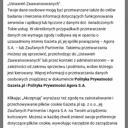
„Ustawień Zaawansowanych”.
22 MARCA 2025, 10:25
Aleksander Bernard,
Twoje dane osobowe mogą być przetwarzane także do celów
badania i mierzenia informacji dotyczących funkcjonowania
serwisów i aplikacji lub łączone z danymi dot. świadczonych
Tobie usług. W określonych przypadkach przetwarzanie
danych nie wymaga zgody i odbywa się w oparciu o
uzasadniony interes Gazeta.pl, jej spółki powiązanej – Agora
S.A. – lub Zaufanych Partnerów. Takiemu przetwarzaniu
możesz się sprzeciwić, przechodząc do „Ustawień
Zaawansowanych” lub przez kontakt z administratorem – w
zależności od zakresu sprzeciwu i podmiotu, wobec którego
jest kierowany. Więcej informacji o przetwarzaniu danych
osobowych znajdziesz w dokumencie
Polityka Prywatności
Gazeta.pl
i
Polityka Prywatności Agora S.A.
Klikając „Akceptuję” wyrażasz też zgodę na zainstalowanie i
przechowywanie plików cookie Gazeta.pl sp. z o.o., jej
Zaufanych Partnerów i Agora S.A. na Twoim urządzeniu
końcowym. Możesz w każdej chwili zmienić swoje preferencje
dotyczące plików cookie, wywołując narzędzie do zarządzania