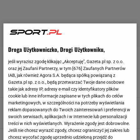
Droga Użytkowniczko, Drogi Użytkowniku,
GRAND PRIX CHIN
jeśli wyrazisz zgodę klikając „Akceptuję”, Gazeta.pl sp. z o.o.
oraz jej Zaufani Partnerzy, w tym [
676
] Zaufanych Partnerów
Historyczny wyścig Formuły 1! Czekali 20 lat.
IAB, jak również Agora S.A. będąca spółką powiązaną z
Tak wygląda klasyfikacja
Gazeta.pl sp. z o.o., będą przetwarzać Twoje dane osobowe
15 MARCA 2026, 11:55
Mateusz Gaweł,
takie jak adresy IP, adresy e-mail czy identyfikatory plików
cookie lub inne informacje zapisane w tych plikach do celów
marketingowych, w szczególności na potrzeby wyświetlania
19-latek pobił rekord F1! Należał do
reklam dopasowanych do Twoich zainteresowań i preferencji w
czterokrotnego mistrza świata
swoich serwisach, aplikacjach i w Internecie lub personalizacji
14 MARCA 2026, 10:32
Aleksander Bernard,
treści w nich wyświetlanych. Wyrażenie zgody jest dobrowolne.
Jeśli nie chcesz wyrazić zgody, chcesz ograniczyć jej zakres lub
Historyczne kwalifikacje Formuły 1! Rekord
chcesz wycofać zgodę uprzednio udzieloną przejdź do