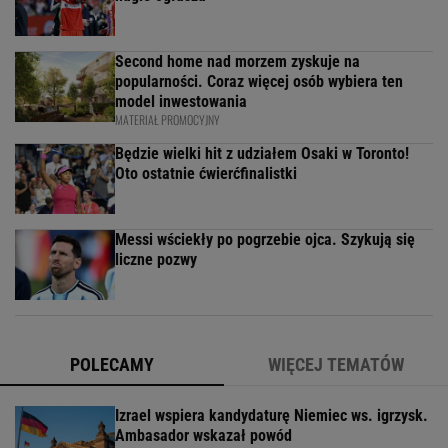
Second home nad morzem zyskuje na
popularności. Coraz więcej osób wybiera ten
model inwestowania
MATERIAŁ PROMOCYJNY
Będzie wielki hit z udziałem Osaki w Toronto!
Oto ostatnie ćwierćfinalistki
Messi wściekły po pogrzebie ojca. Szykują się
liczne pozwy
POLECAMY
WIĘCEJ TEMATÓW
Izrael wspiera kandydaturę Niemiec ws. igrzysk.
Ambasador wskazał powód