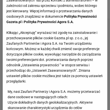
Słynny włoski trener: Krzysztof Piątek jest pod
Zaawansowanych” lub przez kontakt z administratorem – w
jednym względem jak Cristiano Ronaldo
zależności od zakresu sprzeciwu i podmiotu, wobec którego
jest kierowany. Więcej informacji o przetwarzaniu danych
19 LUTEGO 2019, 10:01
BR, "Super Express",
osobowych znajdziesz w dokumencie
Polityka Prywatności
Gazeta.pl
i
Polityka Prywatności Agora S.A.
Klikając „Akceptuję” wyrażasz też zgodę na zainstalowanie i
przechowywanie plików cookie Gazeta.pl sp. z o.o., jej
Zaufanych Partnerów i Agora S.A. na Twoim urządzeniu
końcowym. Możesz w każdej chwili zmienić swoje preferencje
dotyczące plików cookie, wywołując narzędzie do zarządzania
twoimi preferencjami dot. przetwarzania danych poprzez
odnośnik „Ustawienia prywatności ” w stopce serwisu i
przechodząc do „Ustawień Zaawansowanych”. Zmiana
ustawień plików cookie możliwa jest także za pomocą ustawień
przeglądarki.
My, nasi Zaufani Partnerzy i Agora S.A. możemy przetwarzać
dane osobowe w następujących celach:
Użycie dokładnych danych geolokalizacyjnych. Aktywne
skanowanie charakterystyki urządzenia do celów