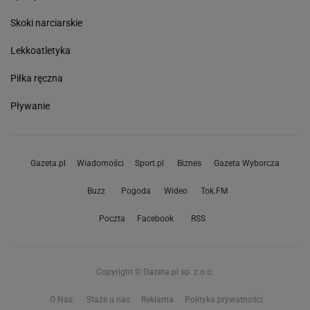
Skoki narciarskie
Lekkoatletyka
Piłka ręczna
Pływanie
Gazeta.pl
Wiadomości
Sport.pl
Biznes
Gazeta Wyborcza
Buzz
Pogoda
Wideo
Tok.FM
Poczta
Facebook
RSS
Copyright © Gazeta.pl sp. z o.o.
O Nas
Staże u nas
Reklama
Polityka prywatności