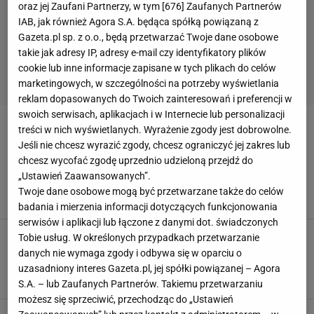
oraz jej Zaufani Partnerzy, w tym [
676
] Zaufanych Partnerów
IAB, jak również Agora S.A. będąca spółką powiązaną z
Gazeta.pl sp. z o.o., będą przetwarzać Twoje dane osobowe
takie jak adresy IP, adresy e-mail czy identyfikatory plików
cookie lub inne informacje zapisane w tych plikach do celów
marketingowych, w szczególności na potrzeby wyświetlania
reklam dopasowanych do Twoich zainteresowań i preferencji w
swoich serwisach, aplikacjach i w Internecie lub personalizacji
treści w nich wyświetlanych. Wyrażenie zgody jest dobrowolne.
ALBERTO ZACCHERONI
Jeśli nie chcesz wyrazić zgody, chcesz ograniczyć jej zakres lub
chcesz wycofać zgodę uprzednio udzieloną przejdź do
Polak największą porażką legendarnego
„Ustawień Zaawansowanych”.
trenera. "Mógł grać w najlepszych klubach"
Twoje dane osobowe mogą być przetwarzane także do celów
6 LISTOPADA 2021, 12:41
pk,
badania i mierzenia informacji dotyczących funkcjonowania
serwisów i aplikacji lub łączone z danymi dot. świadczonych
Legendarny włoski trener wypowiedział się na
Tobie usług. W określonych przypadkach przetwarzanie
temat Szczęsnego. Piękne słowa o
danych nie wymaga zgody i odbywa się w oparciu o
reprezentancie Polski
uzasadniony interes Gazeta.pl, jej spółki powiązanej – Agora
30 GRUDNIA 2019, 07:56
BR,
S.A. – lub Zaufanych Partnerów. Takiemu przetwarzaniu
możesz się sprzeciwić, przechodząc do „Ustawień