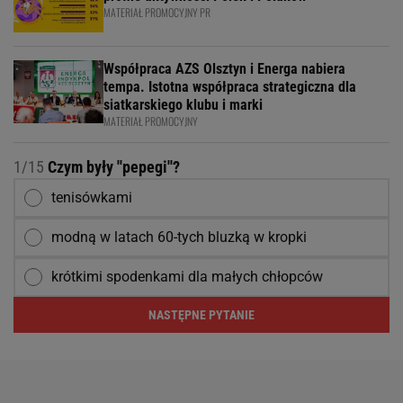
MATERIAŁ PROMOCYJNY PR
Współpraca AZS Olsztyn i Energa nabiera
tempa. Istotna współpraca strategiczna dla
siatkarskiego klubu i marki
MATERIAŁ PROMOCYJNY
1/15
Czym były ''pepegi''?
tenisówkami
modną w latach 60-tych bluzką w kropki
krótkimi spodenkami dla małych chłopców
NASTĘPNE PYTANIE