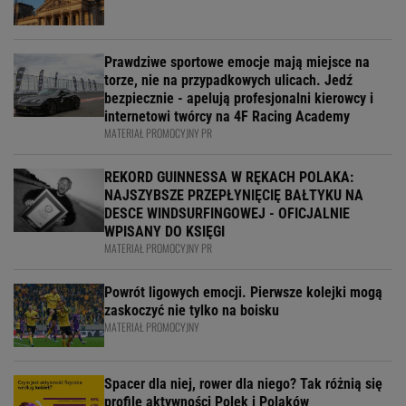
Prawdziwe sportowe emocje mają miejsce na
torze, nie na przypadkowych ulicach. Jedź
bezpiecznie - apelują profesjonalni kierowcy i
internetowi twórcy na 4F Racing Academy
MATERIAŁ PROMOCYJNY PR
REKORD GUINNESSA W RĘKACH POLAKA:
NAJSZYBSZE PRZEPŁYNIĘCIĘ BAŁTYKU NA
DESCE WINDSURFINGOWEJ - OFICJALNIE
WPISANY DO KSIĘGI
MATERIAŁ PROMOCYJNY PR
Powrót ligowych emocji. Pierwsze kolejki mogą
zaskoczyć nie tylko na boisku
MATERIAŁ PROMOCYJNY
Spacer dla niej, rower dla niego? Tak różnią się
profile aktywności Polek i Polaków