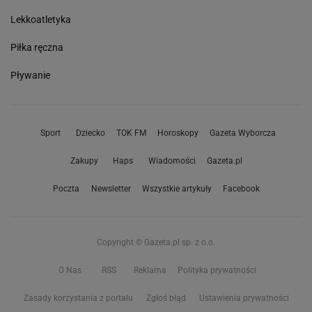
Lekkoatletyka
Piłka ręczna
Pływanie
Sport
Dziecko
TOK FM
Horoskopy
Gazeta Wyborcza
Zakupy
Haps
Wiadomości
Gazeta.pl
Poczta
Newsletter
Wszystkie artykuły
Facebook
Copyright © Gazeta.pl sp. z o.o.
O Nas
RSS
Reklama
Polityka prywatności
Zasady korzystania z portalu
Zgłoś błąd
Ustawienia prywatności