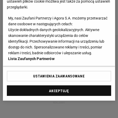
Przez siedem lat pracy z Fiorentiną, Lazio i
Interem
ustawień plików cookie możliwa jest także za pomocą ustawień
przeglądarki.
trzy razy zdobywał mistrzostwo, cztery razy Puchar
Włoch. Kilka miesięcy temu odrzucił ofertę Zenitu St
My, nasi Zaufani Partnerzy i Agora S.A. możemy przetwarzać
Petersburg.
dane osobowe w następujących celach:
Użycie dokładnych danych geolokalizacyjnych. Aktywne
skanowanie charakterystyki urządzenia do celów
identyfikacji. Przechowywanie informacji na urządzeniu lub
dostęp do nich. Spersonalizowane reklamy i treści, pomiar
reklam i treści, badnie odbiorców i ulepszanie usług.
Lista Zaufanych Partnerów
USTAWIENIA ZAAWANSOWANE
AKCEPTUJĘ