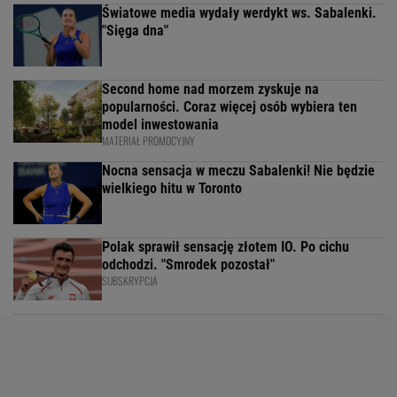
Światowe media wydały werdykt ws. Sabalenki.
"Sięga dna"
Second home nad morzem zyskuje na
popularności. Coraz więcej osób wybiera ten
model inwestowania
MATERIAŁ PROMOCYJNY
Nocna sensacja w meczu Sabalenki! Nie będzie
wielkiego hitu w Toronto
Polak sprawił sensację złotem IO. Po cichu
odchodzi. "Smrodek pozostał"
SUBSKRYPCJA