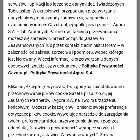
serwisów i aplikacji lub łączone z danymi dot. świadczonych
Tobie usług. W określonych przypadkach przetwarzanie
danych nie wymaga zgody i odbywa się w oparciu o
uzasadniony interes Gazeta.pl, jej spółki powiązanej – Agora
S.A. – lub Zaufanych Partnerów. Takiemu przetwarzaniu
możesz się sprzeciwić, przechodząc do „Ustawień
Zaawansowanych” lub przez kontakt z administratorem – w
zależności od zakresu sprzeciwu i podmiotu, wobec którego
jest kierowany. Więcej informacji o przetwarzaniu danych
osobowych znajdziesz w dokumencie
Polityka Prywatności
Gazeta.pl
i
Polityka Prywatności Agora S.A.
Jean Tigana (Francja)
Klikając „Akceptuję” wyrażasz też zgodę na zainstalowanie i
Z
Fulham
awansował do Premier League, z
przechowywanie plików cookie Gazeta.pl sp. z o.o., jej
Besiktasem zdobył Puchar
Turcji
. Od kilku lat nie
Zaufanych Partnerów i Agora S.A. na Twoim urządzeniu
końcowym. Możesz w każdej chwili zmienić swoje preferencje
pracuje, prowadzi winnicę.
dotyczące plików cookie, wywołując narzędzie do zarządzania
twoimi preferencjami dot. przetwarzania danych poprzez
Roberto Mancini (Włochy)
odnośnik „Ustawienia prywatności ” w stopce serwisu i
przechodząc do „Ustawień Zaawansowanych”. Zmiana