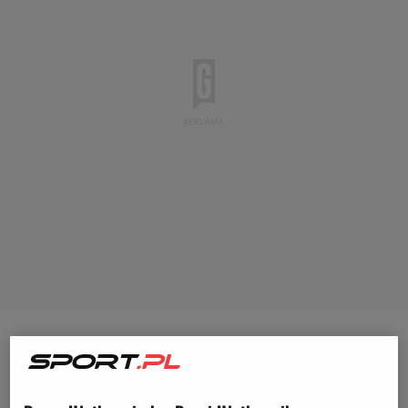
Na torze, na którym rok wcześniej
Ferrari
było
najszybsze we wszystkich treningach, zajęło
pierwsze dwa miejsca w kwalifikacjach i wygrało