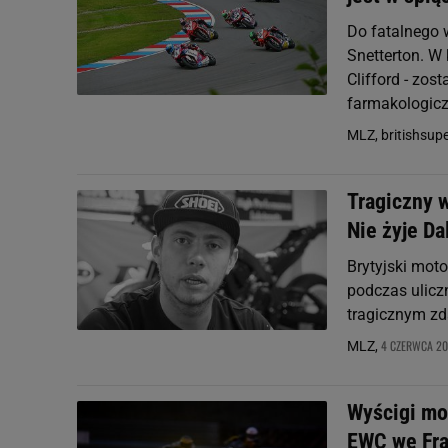
Do fatalnego 
Snetterton. W
Clifford - zo
farmakologicz
MLZ, britishsup
Tragiczny 
Nie żyje D
Brytyjski mot
podczas ulicz
tragicznym zd
4 CZERWCA 201
MLZ,
Wyścigi mo
EWC we Fra