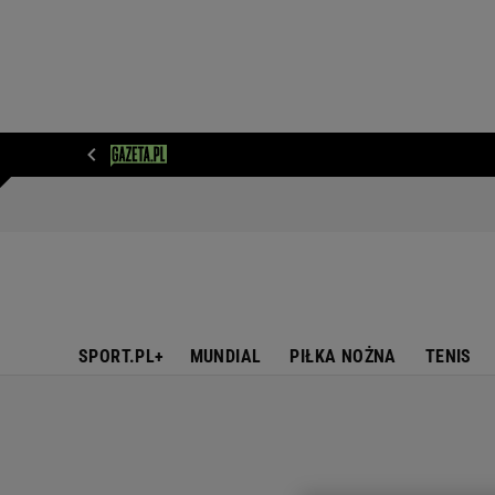
WIADOMOŚCI
NEXT
SPORT
PLOTEK
D
SPORT.PL+
MUNDIAL
PIŁKA NOŻNA
TENIS