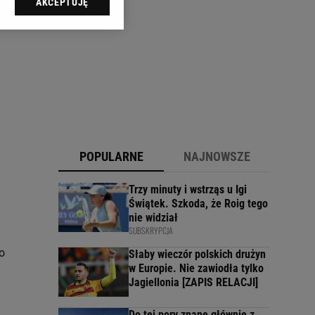
AKCEPTUJĘ
l sp. z o.o., jej
ić swoje preferencje
arzania danych poprzez
ych”. Zmiana ustawień
ach:
 celów identyfikacji.
omiar reklam i treści,
POPULARNE
NAJNOWSZE
Trzy minuty i wstrząs u Igi
Świątek. Szkoda, że Roig tego
nie widział
SUBSKRYPCJA
o
Słaby wieczór polskich drużyn
w Europie. Nie zawiodła tylko
Jagiellonia [ZAPIS RELACJI]
Do tej pory znane głównie z