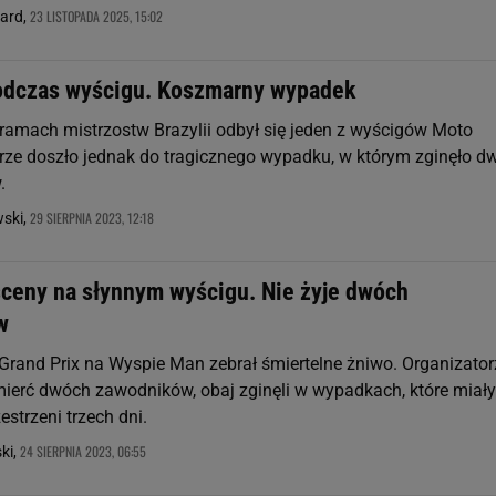
23 LISTOPADA 2025, 15:02
nard,
odczas wyścigu. Koszmarny wypadek
 ramach mistrzostw Brazylii odbył się jeden z wyścigów Moto
rze doszło jednak do tragicznego wypadku, w którym zginęło d
.
29 SIERPNIA 2023, 12:18
wski,
sceny na słynnym wyścigu. Nie żyje dwóch
w
rand Prix na Wyspie Man zebrał śmiertelne żniwo. Organizator
śmierć dwóch zawodników, obaj zginęli w wypadkach, które miały
estrzeni trzech dni.
24 SIERPNIA 2023, 06:55
ki,