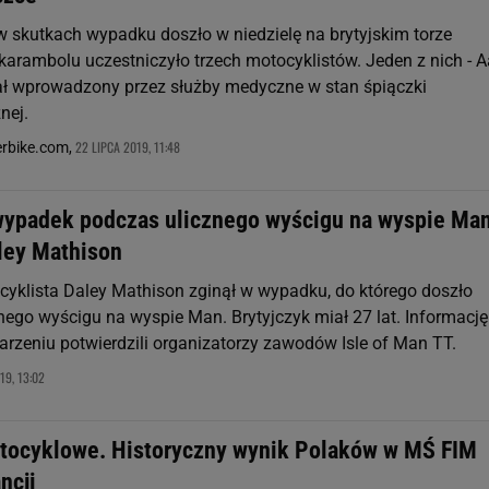
w skutkach wypadku doszło w niedzielę na brytyjskim torze
 karambolu uczestniczyło trzech motocyklistów. Jeden z nich - 
stał wprowadzony przez służby medyczne w stan śpiączki
nej.
22 LIPCA 2019, 11:48
erbike.com,
wypadek podczas ulicznego wyścigu na wyspie Man
aley Mathison
ocyklista Daley Mathison zginął w wypadku, do którego doszło
nego wyścigu na wyspie Man. Brytyjczyk miał 27 lat. Informację
arzeniu potwierdzili organizatorzy zawodów Isle of Man TT.
9, 13:02
tocyklowe. Historyczny wynik Polaków w MŚ FIM
ncji