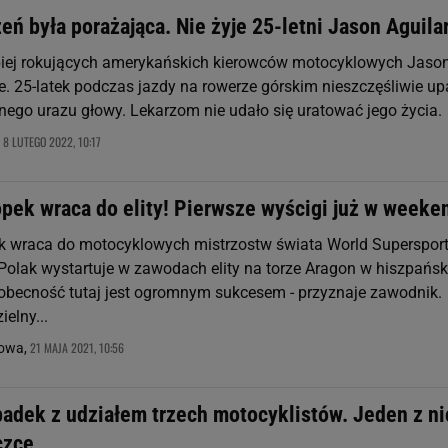
eń była porażająca. Nie żyje 25-letni Jason Aguila
piej rokujących amerykańskich kierowców motocyklowych Jaso
je. 25-latek podczas jazdy na rowerze górskim nieszczęśliwie upa
ego urazu głowy. Lekarzom nie udało się uratować jego życia.
8 LUTEGO 2022, 10:17
,
pek wraca do elity! Pierwsze wyścigi już w weeke
 wraca do motocyklowych mistrzostw świata World Supersport
Polak wystartuje w zawodach elity na torze Aragon w hiszpańs
ż obecność tutaj jest ogromnym sukcesem - przyznaje zawodnik.
ielny...
21 MAJA 2021, 10:56
sowa,
padek z udziałem trzech motocyklistów. Jeden z ni
czce