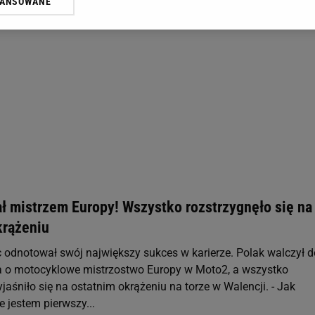
WANSOWANE
żasz też zgodę na zainstalowanie i przechowywanie plików cookie Gazeta.p
gora S.A. na Twoim urządzeniu końcowym. Możesz w każdej chwili zmien
 wywołując narzędzie do zarządzania twoimi preferencjami dot. przetw
ywatności ” w stopce serwisu i przechodząc do „Ustawień Zaawansowan
st także za pomocą ustawień przeglądarki.
rzy i Agora S.A. możemy przetwarzać dane osobowe w następujących cel
 geolokalizacyjnych. Aktywne skanowanie charakterystyki urządzenia do
 na urządzeniu lub dostęp do nich. Spersonalizowane reklamy i treści, p
zanie usług.
Lista Zaufanych Partnerów
ał mistrzem Europy! Wszystko rozstrzygnęło się na
krążeniu
 odnotował swój największy sukces w karierze. Polak walczył d
 o motocyklowe mistrzostwo Europy w Moto2, a wszystko
jaśniło się na ostatnim okrążeniu na torze w Walencji. - Jak
 jestem pierwszy...