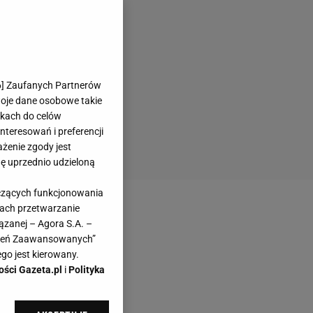
6
] Zaufanych Partnerów
woje dane osobowe takie
likach do celów
teresowań i preferencji
ażenie zgody jest
dę uprzednio udzieloną
yczących funkcjonowania
kach przetwarzanie
ązanej – Agora S.A. –
awień Zaawansowanych”
go jest kierowany.
ości Gazeta.pl
i
Polityka