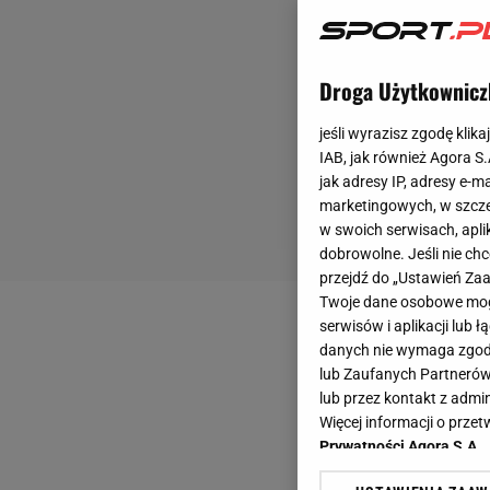
Droga Użytkownicz
jeśli wyrazisz zgodę klika
IAB, jak również Agora S
jak adresy IP, adresy e-m
marketingowych, w szcze
w swoich serwisach, aplik
dobrowolne. Jeśli nie ch
przejdź do „Ustawień Z
Twoje dane osobowe mogą
serwisów i aplikacji lub
danych nie wymaga zgody 
lub Zaufanych Partnerów
lub przez kontakt z admi
Więcej informacji o prz
Prywatności Agora S.A.