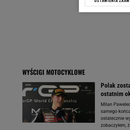
USTAWIENIA ZAA
Klikając „Akceptuję” wyra
Zaufanych Partnerów i A
dotyczące plików cookie,
odnośnik „Ustawienia pr
plików cookie możliwa je
My, nasi Zaufani Partne
Użycie dokładnych danych
Przechowywanie informacji
badnie odbiorców i uleps
WYŚCIGI MOTOCYKLOWE
Polak zost
ostatnim o
Milan Pawelec
samego końca
ostatecznie wy
zobaczyłem, że