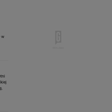
ł w
tni
kiej
ę,