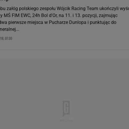
obu załóg polskiego zespołu Wójcik Racing Team ukończyli wyś
y MŚ FIM EWC, 24h Bol d'Or, na 11. i 13. pozycji, zajmując
dwa pierwsze miejsca w Pucharze Dunlopa i punktując do
neralnej...
18, 07:30