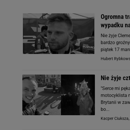
Ogromna tra
wypadku na
Nie żyje Cleme
bardzo groźny
piątek 17 mar
Hubert Rybkows
Nie żyje cz
"Serce mi pęka
motocyklista n
Brytanii w za
bo...
Kacper Ciuksza