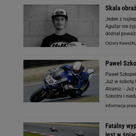
Skala obraż
Jeden z najle
Aguilar nie ży
doznał poważn
Cezary Kawecki
Paweł Szko
Paweł Szkopek
Już w sobotę 
Alcaniz. - Ju
Sobotni i niedz
informacja pra
Fatalny wy
jest w śpią