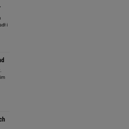
r
n
dł i
nd
.
kim
ch