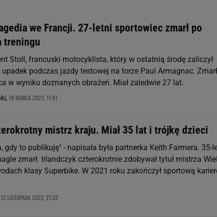
gedia we Francji. 27-letni sportowiec zmarł po
 treningu
nt Stoll, francuski motocyklista, który w ostatnią środę zaliczył
 upadek podczas jazdy testowej na torze Paul Armagnac. Zmar
ca w wyniku doznanych obrażeń. Miał zaledwie 27 lat.
18 MARCA 2023, 11:41
ki,
terokrotny mistrz kraju. Miał 35 lat i trójkę dzieci
, gdy to publikuję" - napisała była partnerka Keith Farmera. 35-le
agle zmarł. Irlandczyk czterokrotnie zdobywał tytuł mistrza Wiel
wodach klasy Superbike. W 2021 roku zakończył sportową karier
12 LISTOPADA 2022, 21:32
,