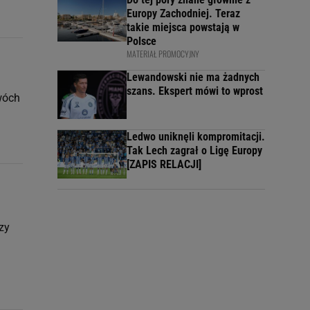
Europy Zachodniej. Teraz
takie miejsca powstają w
Polsce
MATERIAŁ PROMOCYJNY
Lewandowski nie ma żadnych
szans. Ekspert mówi to wprost
wóch
Ledwo uniknęli kompromitacji.
Tak Lech zagrał o Ligę Europy
[ZAPIS RELACJI]
zy