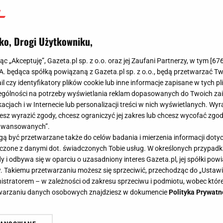
ko, Drogi Użytkowniku,
jąc „Akceptuję”, Gazeta.pl sp. z o.o. oraz jej Zaufani Partnerzy, w tym [
67
.A. będąca spółką powiązaną z Gazeta.pl sp. z o.o., będą przetwarzać T
ail czy identyfikatory plików cookie lub inne informacje zapisane w tych p
gólności na potrzeby wyświetlania reklam dopasowanych do Twoich zain
acjach i w Internecie lub personalizacji treści w nich wyświetlanych. Wyr
cesz wyrazić zgody, chcesz ograniczyć jej zakres lub chcesz wycofać zgo
aawansowanych”.
 być przetwarzane także do celów badania i mierzenia informacji dot
 łączone z danymi dot. świadczonych Tobie usług. W określonych przypad
i odbywa się w oparciu o uzasadniony interes Gazeta.pl, jej spółki powi
. Takiemu przetwarzaniu możesz się sprzeciwić, przechodząc do „Ust
nistratorem – w zależności od zakresu sprzeciwu i podmiotu, wobec które
etwarzaniu danych osobowych znajdziesz w dokumencie
Polityka Prywatn