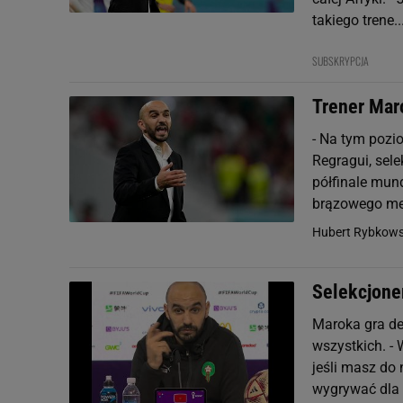
takiego trene..
SUBSKRYPCJA
Trener Mar
- Na tym pozio
Regragui, sel
półfinale mund
brązowego me
Hubert Rybkows
Selekcjoner
Maroka gra def
wszystkich. - 
jeśli masz do
wygrywać dla A