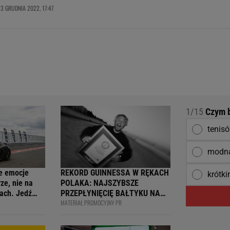
13 GRUDNIA 2022, 17:47
1/15
Czym by
tenis
modną
e emocje
REKORD GUINNESSA W RĘKACH
krótk
ze, nie na
POLAKA: NAJSZYBSZE
ach. Jedź
PRZEPŁYNIĘCIĘ BAŁTYKU NA
MATERIAŁ PROMOCYJNY PR
ją
DESCE WINDSURFINGOWEJ -
wcy i
OFICJALNIE WPISANY DO
 na 4F Racing
KSIĘGI