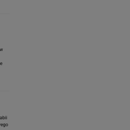
 w
je
abii
wego