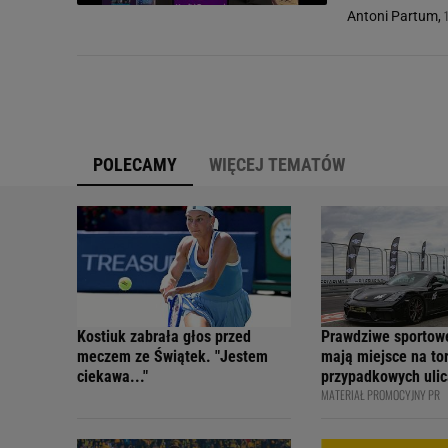
Antoni Partum,
POLECAMY
WIĘCEJ TEMATÓW
Kostiuk zabrała głos przed
Prawdziwe sportow
meczem ze Świątek. "Jestem
mają miejsce na tor
ciekawa..."
przypadkowych ulic
MATERIAŁ PROMOCYJNY PR
bezpiecznie - apelu
profesjonalni kiero
internetowi twórcy