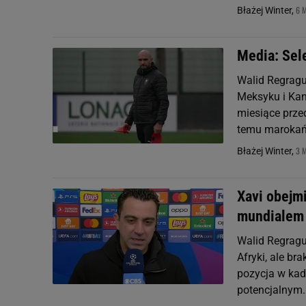
6 
Błażej Winter,
Media: Sel
Walid Regragu
Meksyku i Kan
miesiące prze
temu marokańs
3 
Błażej Winter,
Xavi obejmi
mundialem
Walid Regragu
Afryki, ale br
pozycja w kadr
potencjalnym..