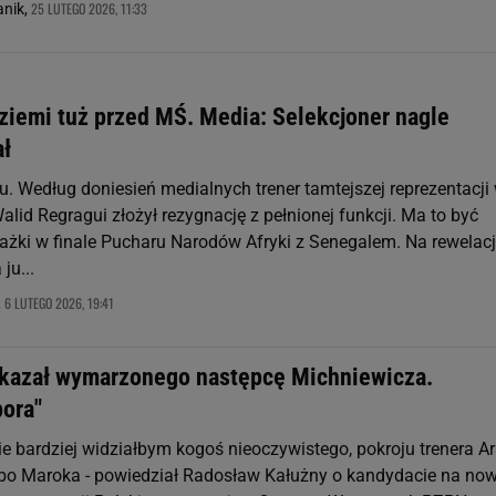
25 LUTEGO 2026, 11:33
nik,
 ziemi tuż przed MŚ. Media: Selekcjoner nagle
ł
. Według doniesień medialnych trener tamtejszej reprezentacji
Walid Regragui złożył rezygnację z pełnionej funkcji. Ma to być
ażki w finale Pucharu Narodów Afryki z Senegalem. Na rewelac
ju...
6 LUTEGO 2026, 19:41
,
kazał wymarzonego następcę Michniewicza.
pora"
e bardziej widziałbym kogoś nieoczywistego, pokroju trenera Ar
lbo Maroka - powiedział Radosław Kałużny o kandydacie na no