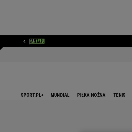
WIADOMOŚCI
NEXT
SPORT
PLOTEK
D
SPORT.PL+
MUNDIAL
PIŁKA NOŻNA
TENIS