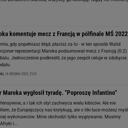
.
oka komentuje mecz z Francją w półfinale MŚ 2022
mie, gdy popełniasz błąd, płacisz za to - w ten sposób Walid
ekcjoner reprezentacji Maroka podsumował mecz z Francją (0:2)
ialu. Jednocześnie podkreślił, że jego zespół celuje w zdobycie
dalu.
14 GRUDNIA 2022, 23:31
ki,
 Maroka wygłosił tyradę. "Poproszę Infantino"
ensywnie, a i tak ich styl zachwyca wielu kibiców. Ale nie
Wiem, że Europejczycy nas krytykują, ale o tiki-tace możesz myśl
 niej wykonawców. Mnie obchodzi tylko wygrywanie. Musimy
fryki i...