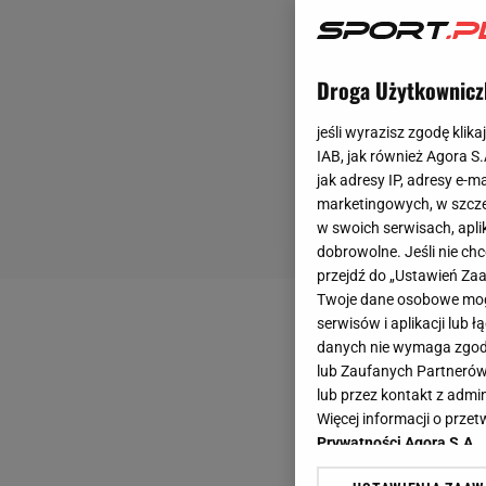
Droga Użytkownicz
jeśli wyrazisz zgodę klika
IAB, jak również Agora S
jak adresy IP, adresy e-m
marketingowych, w szcze
w swoich serwisach, aplik
dobrowolne. Jeśli nie ch
przejdź do „Ustawień Z
Twoje dane osobowe mogą
serwisów i aplikacji lub
danych nie wymaga zgody 
lub Zaufanych Partnerów
lub przez kontakt z admi
Więcej informacji o prz
Prywatności Agora S.A.