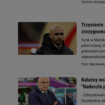
Szymon Szczepa
Trzęsienie
zrezygnowa
Szok w Maroku
piłce nożnej, 
pokłosiem por
odpowiedziała 
Piotr Więcławek
Kałużny ws
"Nadeszła 
- Zdecydowani
Saudyjskiej a