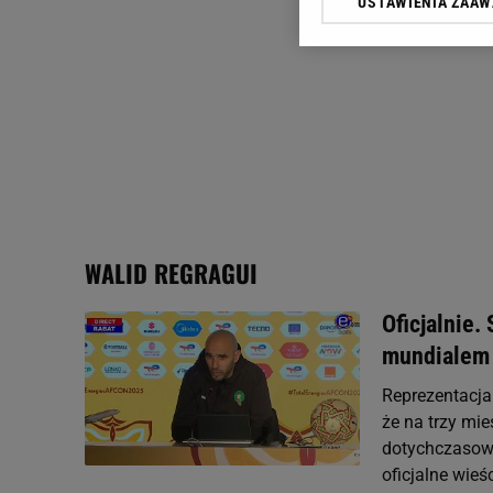
USTAWIENIA ZAA
Klikając „Akceptuję” wyra
Zaufanych Partnerów i A
dotyczące plików cookie,
odnośnik „Ustawienia pr
plików cookie możliwa je
My, nasi Zaufani Partne
Użycie dokładnych danych
Przechowywanie informacji
badnie odbiorców i uleps
WALID REGRAGUI
Oficjalnie.
mundialem
Reprezentacja
że na trzy mi
dotychczasowy 
oficjalne wieśc