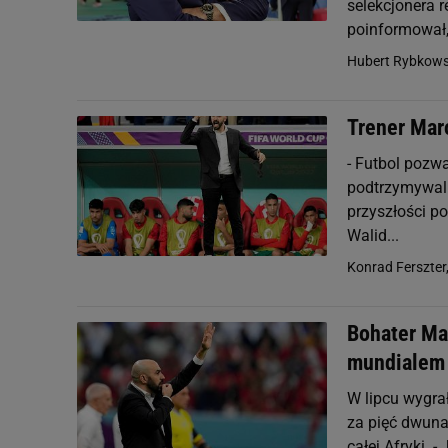
selekcjonera 
poinformował, 
Hubert Rybkows
Trener Maro
- Futbol pozw
podtrzymywali
przyszłości po
Walid...
Konrad Ferszter
Bohater Ma
mundialem i
W lipcu wygra
za pięć dwuna
całej Afryki. 