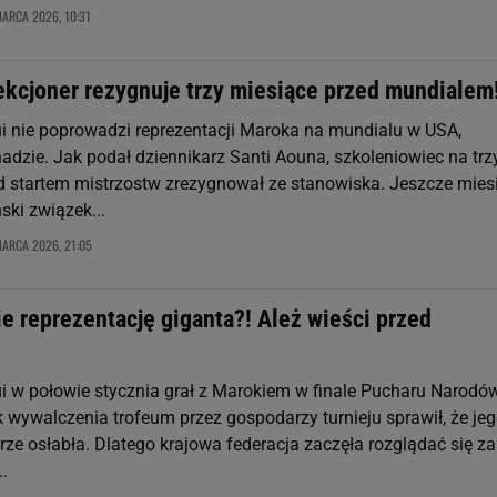
MARCA 2026, 10:31
ekcjoner rezygnuje trzy miesiące przed mundialem
i nie poprowadzi reprezentacji Maroka na mundialu w USA,
adzie. Jak podał dziennikarz Santi Aouna, szkoleniowiec na trz
d startem mistrzostw zrezygnował ze stanowiska. Jeszcze mies
ki związek...
MARCA 2026, 21:05
e reprezentację giganta?! Ależ wieści przed
i w połowie stycznia grał z Marokiem w finale Pucharu Narodó
ak wywalczenia trofeum przez gospodarzy turnieju sprawił, że je
ze osłabła. Dlatego krajowa federacja zaczęła rozglądać się za
.