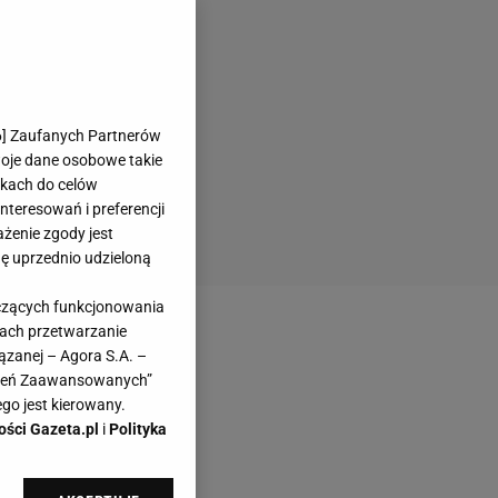
6
] Zaufanych Partnerów
woje dane osobowe takie
likach do celów
teresowań i preferencji
ażenie zgody jest
dę uprzednio udzieloną
yczących funkcjonowania
kach przetwarzanie
ązanej – Agora S.A. –
awień Zaawansowanych”
go jest kierowany.
ości Gazeta.pl
i
Polityka