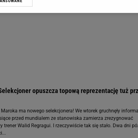
WANSOWANE
żasz też zgodę na zainstalowanie i przechowywanie plików cookie Gazeta.p
gora S.A. na Twoim urządzeniu końcowym. Możesz w każdej chwili zmien
 wywołując narzędzie do zarządzania twoimi preferencjami dot. przetw
ywatności ” w stopce serwisu i przechodząc do „Ustawień Zaawansowan
st także za pomocą ustawień przeglądarki.
rzy i Agora S.A. możemy przetwarzać dane osobowe w następujących cel
 geolokalizacyjnych. Aktywne skanowanie charakterystyki urządzenia do
 na urządzeniu lub dostęp do nich. Spersonalizowane reklamy i treści, p
zanie usług.
Lista Zaufanych Partnerów
 Selekcjoner opuszcza topową reprezentację tuż pr
 Maroka ma nowego selekcjonera! We wtorek gruchnęły informa
esiące przed mundialem ze stanowiska zamierza zrezygnować
trener Walid Regragui. I rzeczywiście tak się stało. Dwa dni pó
i...