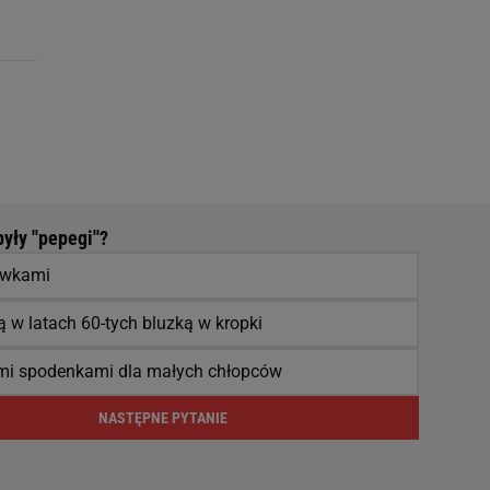
ły ''pepegi''?
ówkami
 w latach 60-tych bluzką w kropki
imi spodenkami dla małych chłopców
NASTĘPNE PYTANIE