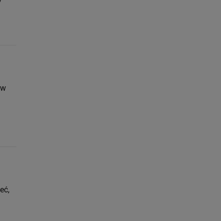
 w
eć,