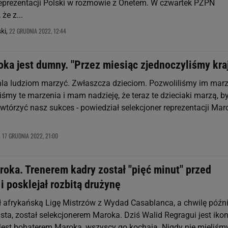
reprezentacji Polski w rozmowie z Onetem. W czwartek PZPN
że z...
22 GRUDNIA 2022, 12:44
ki,
ka jest dumny. "Przez miesiąc zjednoczyliśmy kra
ala ludziom marzyć. Zwłaszcza dzieciom. Pozwoliliśmy im marz
śmy te marzenia i mam nadzieję, że teraz te dzieciaki marzą, b
wtórzyć nasz sukces - powiedział selekcjoner reprezentacji Mar
17 GRUDNIA 2022, 21:00
,
roka. Trenerem kadry został "pięć minut" przed
 posklejał rozbitą drużynę
ł afrykańską Ligę Mistrzów z Wydad Casablanca, a chwilę późni
sta, został selekcjonerem Maroka. Dziś Walid Regragui jest iko
- Jest bohaterem Maroka, wszyscy go kochają. Nigdy nie mieliśm