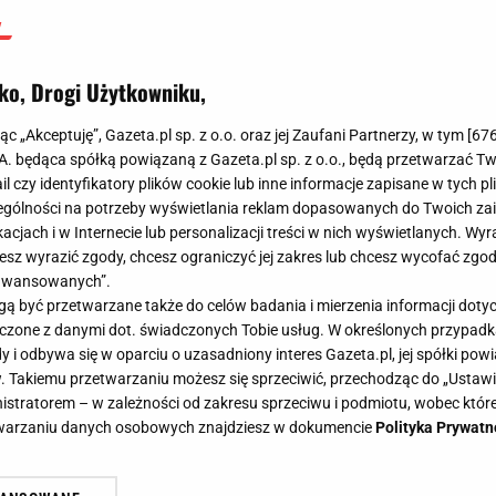
ko, Drogi Użytkowniku,
jąc „Akceptuję”, Gazeta.pl sp. z o.o. oraz jej Zaufani Partnerzy, w tym [
67
.A. będąca spółką powiązaną z Gazeta.pl sp. z o.o., będą przetwarzać T
ail czy identyfikatory plików cookie lub inne informacje zapisane w tych p
gólności na potrzeby wyświetlania reklam dopasowanych do Twoich zain
acjach i w Internecie lub personalizacji treści w nich wyświetlanych. Wyr
cesz wyrazić zgody, chcesz ograniczyć jej zakres lub chcesz wycofać zgo
aawansowanych”.
 być przetwarzane także do celów badania i mierzenia informacji dot
 łączone z danymi dot. świadczonych Tobie usług. W określonych przypad
i odbywa się w oparciu o uzasadniony interes Gazeta.pl, jej spółki powi
. Takiemu przetwarzaniu możesz się sprzeciwić, przechodząc do „Ust
nistratorem – w zależności od zakresu sprzeciwu i podmiotu, wobec które
etwarzaniu danych osobowych znajdziesz w dokumencie
Polityka Prywatn