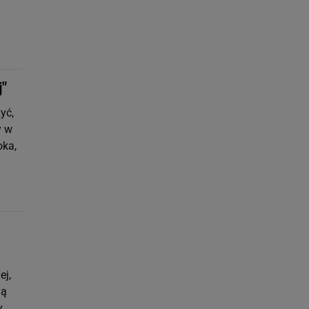
j"
yć,
y w
oka,
ej,
ną
y