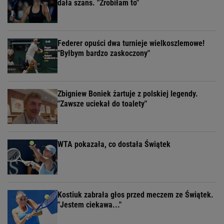
dała szans. "Zrobiłam to"
Federer opuści dwa turnieje wielkoszlemowe!
"Byłbym bardzo zaskoczony"
Zbigniew Boniek żartuje z polskiej legendy.
"Zawsze uciekał do toalety"
WTA pokazała, co dostała Świątek
Kostiuk zabrała głos przed meczem ze Świątek.
"Jestem ciekawa..."