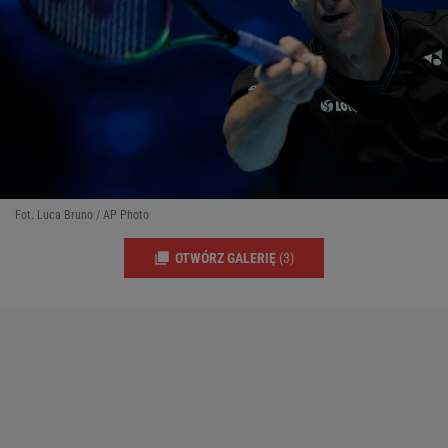
Fot. Luca Bruno / AP Photo
OTWÓRZ GALERIĘ
(3)