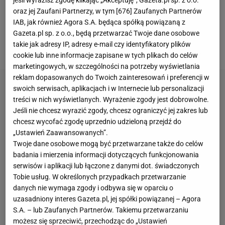
rankingu ATP awansował na 9. miejsce. Został
oraz jej Zaufani Partnerzy, w tym [
676
] Zaufanych Partnerów
drugim Polakiem w top 10 tego zestawienia.
IAB, jak również Agora S.A. będąca spółką powiązaną z
Pierwszym był klasyfikowany na miejscu 10.
Gazeta.pl sp. z o.o., będą przetwarzać Twoje dane osobowe
takie jak adresy IP, adresy e-mail czy identyfikatory plików
Wojciech Fibak
.
cookie lub inne informacje zapisane w tych plikach do celów
marketingowych, w szczególności na potrzeby wyświetlania
reklam dopasowanych do Twoich zainteresowań i preferencji w
swoich serwisach, aplikacjach i w Internecie lub personalizacji
treści w nich wyświetlanych. Wyrażenie zgody jest dobrowolne.
Jeśli nie chcesz wyrazić zgody, chcesz ograniczyć jej zakres lub
chcesz wycofać zgodę uprzednio udzieloną przejdź do
„Ustawień Zaawansowanych”.
Twoje dane osobowe mogą być przetwarzane także do celów
badania i mierzenia informacji dotyczących funkcjonowania
serwisów i aplikacji lub łączone z danymi dot. świadczonych
Tobie usług. W określonych przypadkach przetwarzanie
danych nie wymaga zgody i odbywa się w oparciu o
uzasadniony interes Gazeta.pl, jej spółki powiązanej – Agora
S.A. – lub Zaufanych Partnerów. Takiemu przetwarzaniu
możesz się sprzeciwić, przechodząc do „Ustawień