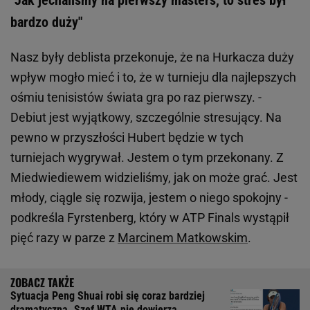
"Jak jechaliśmy na pierwszy masters, to stres był
bardzo duży"
Nasz były deblista przekonuje, że na Hurkacza duży
wpływ mogło mieć i to, że w turnieju dla najlepszych
ośmiu tenisistów świata gra po raz pierwszy. -
Debiut jest wyjątkowy, szczególnie stresujący. Na
pewno w przyszłości Hubert będzie w tych
turniejach wygrywał. Jestem o tym przekonany. Z
Miedwiediewem widzieliśmy, jak on może grać. Jest
młody, ciągle się rozwija, jestem o niego spokojny -
podkreśla Fyrstenberg, który w ATP Finals wystąpił
pięć razy w parze z
Marcinem Matkowskim
.
Sytuacja Peng Shuai robi się coraz bardziej
dramatyczna. Szef WTA nie dowierza