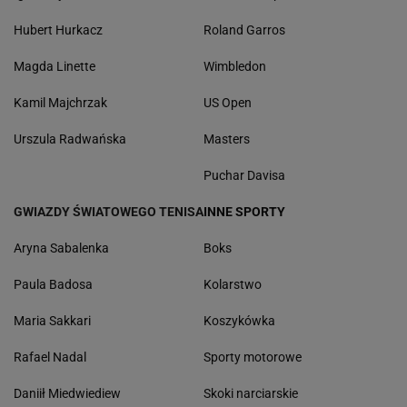
Hubert Hurkacz
Roland Garros
Magda Linette
Wimbledon
Kamil Majchrzak
US Open
Urszula Radwańska
Masters
Puchar Davisa
GWIAZDY ŚWIATOWEGO TENISA
INNE SPORTY
Aryna Sabalenka
Boks
Paula Badosa
Kolarstwo
Maria Sakkari
Koszykówka
Rafael Nadal
Sporty motorowe
Daniił Miedwiediew
Skoki narciarskie