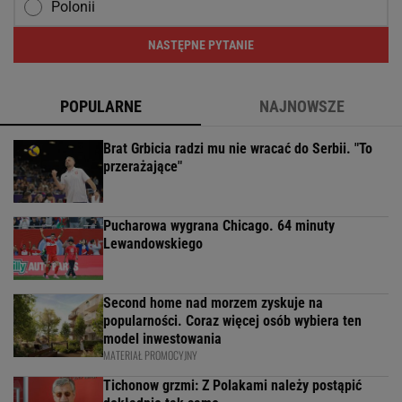
Polonii
NASTĘPNE PYTANIE
POPULARNE
NAJNOWSZE
Brat Grbicia radzi mu nie wracać do Serbii. "To
przerażające"
Pucharowa wygrana Chicago. 64 minuty
Lewandowskiego
Second home nad morzem zyskuje na
popularności. Coraz więcej osób wybiera ten
model inwestowania
MATERIAŁ PROMOCYJNY
Tichonow grzmi: Z Polakami należy postąpić