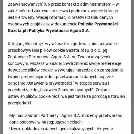
Zaawansowanych” lub przez kontakt z administratorem – w
zależności od zakresu sprzeciwu i podmiotu, wobec którego
jest kierowany. Więcej informacji o przetwarzaniu danych
osobowych znajdziesz w dokumencie
Polityka Prywatności
Gazeta.pl
i
Polityka Prywatności Agora S.A.
Klikając „Akceptuję” wyrażasz też zgodę na zainstalowanie i
przechowywanie plików cookie Gazeta.pl sp. z o.o., jej
Zaufanych Partnerów i Agora S.A. na Twoim urządzeniu
końcowym. Możesz w każdej chwili zmienić swoje preferencje
dotyczące plików cookie, wywołując narzędzie do zarządzania
twoimi preferencjami dot. przetwarzania danych poprzez
odnośnik „Ustawienia prywatności ” w stopce serwisu i
przechodząc do „Ustawień Zaawansowanych”. Zmiana
ustawień plików cookie możliwa jest także za pomocą ustawień
przeglądarki.
My, nasi Zaufani Partnerzy i Agora S.A. możemy przetwarzać
Niestety 24-letni Hurkacz nieudanie kończy świetny
dane osobowe w następujących celach:
sezon. W
turnieju
ATP Finals
w Turynie przegrał
Użycie dokładnych danych geolokalizacyjnych. Aktywne