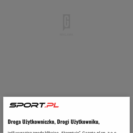
Hubert Hurkacz
po sezonie 2021 ma prawo nazywać
się najlepszym polskim tenisistą w historii. Wygrał
Droga Użytkowniczko, Drogi Użytkowniku,
trzy turnieje, był w półfinale Wimbledonu i w
jeśli wyrazisz zgodę klikając „Akceptuję”, Gazeta.pl sp. z o.o.