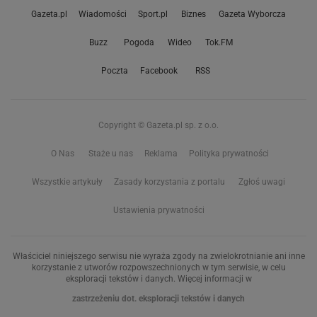
Gazeta.pl
Wiadomości
Sport.pl
Biznes
Gazeta Wyborcza
Buzz
Pogoda
Wideo
Tok.FM
Poczta
Facebook
RSS
Copyright © Gazeta.pl sp. z o.o.
O Nas
Staże u nas
Reklama
Polityka prywatności
Wszystkie artykuły
Zasady korzystania z portalu
Zgłoś uwagi
Ustawienia prywatności
Właściciel niniejszego serwisu nie wyraża zgody na zwielokrotnianie ani inne
korzystanie z utworów rozpowszechnionych w tym serwisie, w celu
eksploracji tekstów i danych. Więcej informacji w
zastrzeżeniu dot. eksploracji tekstów i danych