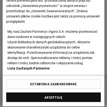
twoimi preferencjami dot. przetwarzania danych poprzez
odnośnik „Ustawienia prywatności ” w stopce serwisu i
przechodząc do „Ustawień Zaawansowanych”. Zmiana
ustawień plików cookie możliwa jest także za pomocą ustawień
przeglądarki.
My, nasi Zaufani Partnerzy i Agora S.A. możemy przetwarzać
dane osobowe w następujących celach:
Użycie dokładnych danych geolokalizacyjnych. Aktywne
skanowanie charakterystyki urządzenia do celów
identyfikacji. Przechowywanie informacji na urządzeniu lub
Zobacz wideo
"Iga Świątek uczy się od Mattek-
dostęp do nich. Spersonalizowane reklamy i treści, pomiar
reklam i treści, badnie odbiorców i ulepszanie usług.
Sands. W przyszłości mogą wygrać jakiegoś szlema"
Lista Zaufanych Partnerów
Iga Świątek dopiero się rozpędza. Tak
USTAWIENIA ZAAWANSOWANE
skomentowała wygraną w II rundzie Wimbledonu
AKCEPTUJĘ