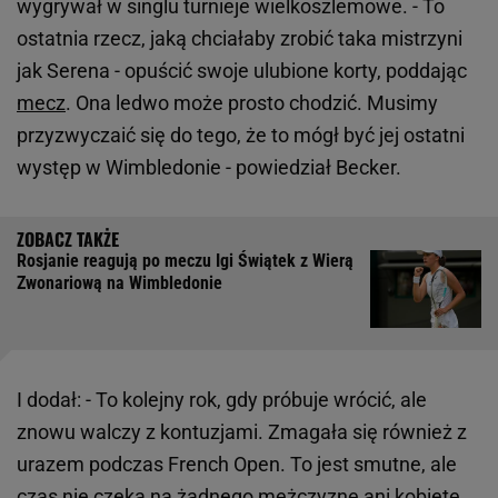
wygrywał w singlu turnieje wielkoszlemowe. - To
ostatnia rzecz, jaką chciałaby zrobić taka mistrzyni
jak Serena - opuścić swoje ulubione korty, poddając
mecz
. Ona ledwo może prosto chodzić. Musimy
przyzwyczaić się do tego, że to mógł być jej ostatni
występ w Wimbledonie - powiedział Becker.
Rosjanie reagują po meczu Igi Świątek z Wierą
Zwonariową na Wimbledonie
I dodał: - To kolejny rok, gdy próbuje wrócić, ale
znowu walczy z kontuzjami. Zmagała się również z
urazem podczas French Open. To jest smutne, ale
czas nie czeka na żadnego mężczyznę ani kobietę.