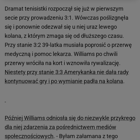
Dramat tenisistki rozpoczął się już w pierwszym
secie przy prowadzeniu 3:1. Wówczas poślizgnęła
się i ponownie odezwał się u niej uraz lewego
kolana, z którym zmaga się od dłuższego czasu.
Przy stanie 3:2 39-latka musiała poprosić o przerwę
medyczną i pomoc lekarza. Williams po chwili
przerwy wróciła na kort i wznowiła rywalizację.
Niestety przy stanie 3:3 Amerykanka nie dała rady
kontynuować gry i po wymianie padła na kolana
.
Później Williams odniosła się do niezwykle przykrego
dla niej zdarzenia za pośrednictwem mediów
społecznościowych
. - Byłam załamana z tego