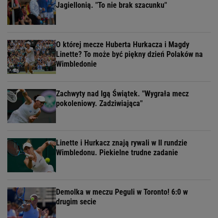
Jagiellonią. "To nie brak szacunku"
O której mecze Huberta Hurkacza i Magdy
Linette? To może być piękny dzień Polaków na
Wimbledonie
Zachwyty nad Igą Świątek. "Wygrała mecz
pokoleniowy. Zadziwiająca"
Linette i Hurkacz znają rywali w II rundzie
Wimbledonu. Piekielne trudne zadanie
Demolka w meczu Peguli w Toronto! 6:0 w
drugim secie