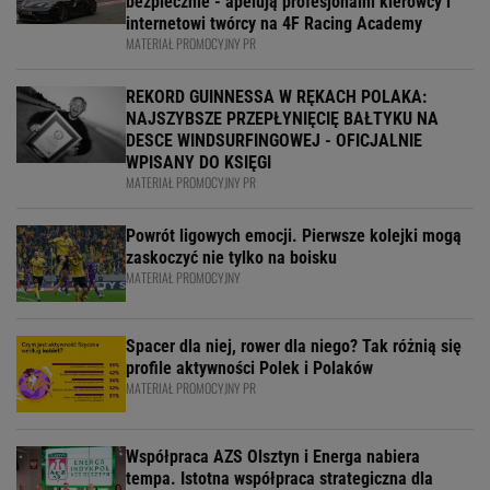
bezpiecznie - apelują profesjonalni kierowcy i
internetowi twórcy na 4F Racing Academy
MATERIAŁ PROMOCYJNY PR
REKORD GUINNESSA W RĘKACH POLAKA:
NAJSZYBSZE PRZEPŁYNIĘCIĘ BAŁTYKU NA
DESCE WINDSURFINGOWEJ - OFICJALNIE
WPISANY DO KSIĘGI
MATERIAŁ PROMOCYJNY PR
Powrót ligowych emocji. Pierwsze kolejki mogą
zaskoczyć nie tylko na boisku
MATERIAŁ PROMOCYJNY
Spacer dla niej, rower dla niego? Tak różnią się
profile aktywności Polek i Polaków
MATERIAŁ PROMOCYJNY PR
Współpraca AZS Olsztyn i Energa nabiera
tempa. Istotna współpraca strategiczna dla