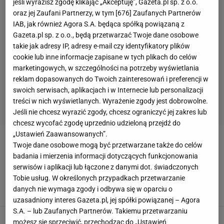
jeśli wyrazisz zgodę klikając „Akceptuję”, Gazeta.pl sp. z o.o.
oraz jej Zaufani Partnerzy, w tym [
676
] Zaufanych Partnerów
IAB, jak również Agora S.A. będąca spółką powiązaną z
Gazeta.pl sp. z o.o., będą przetwarzać Twoje dane osobowe
takie jak adresy IP, adresy e-mail czy identyfikatory plików
cookie lub inne informacje zapisane w tych plikach do celów
marketingowych, w szczególności na potrzeby wyświetlania
reklam dopasowanych do Twoich zainteresowań i preferencji w
swoich serwisach, aplikacjach i w Internecie lub personalizacji
treści w nich wyświetlanych. Wyrażenie zgody jest dobrowolne.
Jeśli nie chcesz wyrazić zgody, chcesz ograniczyć jej zakres lub
chcesz wycofać zgodę uprzednio udzieloną przejdź do
„Ustawień Zaawansowanych”.
SZYMON CZYŻ
Twoje dane osobowe mogą być przetwarzane także do celów
badania i mierzenia informacji dotyczących funkcjonowania
serwisów i aplikacji lub łączone z danymi dot. świadczonych
Koszmar piłkarza Widzewa. W tym roku już nie
zagra
Tobie usług. W określonych przypadkach przetwarzanie
danych nie wymaga zgody i odbywa się w oparciu o
17 KWIETNIA 2026, 15:04
Jacek Hafka,
uzasadniony interes Gazeta.pl, jej spółki powiązanej – Agora
S.A. – lub Zaufanych Partnerów. Takiemu przetwarzaniu
Dramatyczna kontuzja piłkarza. Będzie głośno
możesz się sprzeciwić, przechodząc do „Ustawień