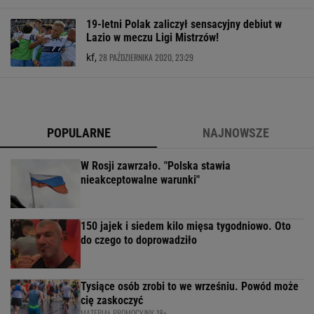
19-letni Polak zaliczył sensacyjny debiut w
Lazio w meczu Ligi Mistrzów!
28 PAŹDZIERNIKA 2020, 23:29
kf,
POPULARNE
NAJNOWSZE
W Rosji zawrzało. "Polska stawia
nieakceptowalne warunki"
150 jajek i siedem kilo mięsa tygodniowo. Oto
do czego to doprowadziło
Tysiące osób zrobi to we wrześniu. Powód może
cię zaskoczyć
MATERIAŁ PROMOCYJNY, 18+