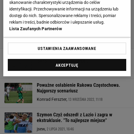
skanowanie charakterystyki urządzenia do celów
identyfikacji. Przechowywanie informacji na urządzeniu lub
dostęp do nich. Spersonalizowane reklamy i treści, pomiar
reklam i treści, badnie odbiorców i ulepszanie usług.
Lista Zaufanych Partnerów
USTAWIENIA ZAAWANSOWANE
Sceny grozy na meczu ekstraklasy. Podolski
wezwany na pomoc [WIDEO]
AKCEPTUJĘ
3 MAJA 2024, 19:35
Bartosz Naus,
Poważne osłabienie Rakowa Częstochowa.
Najgorszy scenariusz
13 WRZEŚNIA 2022, 11:18
Konrad Ferszter,
Szymon Czyż odszedł z Lazio i zagra w
ekstraklasie. "To najlepsze miejsce"
2 LIPCA 2021, 16:46
jsew,