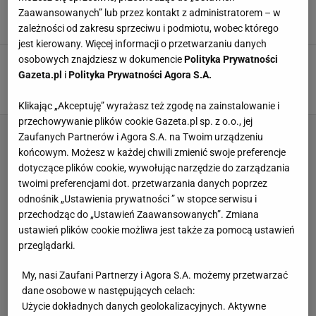
o tym, co zrobił Widzew
Zaawansowanych” lub przez kontakt z administratorem – w
29 STYCZNIA 2026, 14:35
Szymon Mańkowski,
zależności od zakresu sprzeciwu i podmiotu, wobec którego
jest kierowany. Więcej informacji o przetwarzaniu danych
osobowych znajdziesz w dokumencie
Polityka Prywatności
Z Częstochowy płyną fatalne wieści. Po tym
Dawid Szwarga się załamie
Gazeta.pl
i
Polityka Prywatności Agora S.A.
8 MAJA 2024, 17:06
Bartosz Naus,
Klikając „Akceptuję” wyrażasz też zgodę na zainstalowanie i
przechowywanie plików cookie Gazeta.pl sp. z o.o., jej
Zaufanych Partnerów i Agora S.A. na Twoim urządzeniu
końcowym. Możesz w każdej chwili zmienić swoje preferencje
dotyczące plików cookie, wywołując narzędzie do zarządzania
twoimi preferencjami dot. przetwarzania danych poprzez
odnośnik „Ustawienia prywatności ” w stopce serwisu i
przechodząc do „Ustawień Zaawansowanych”. Zmiana
ustawień plików cookie możliwa jest także za pomocą ustawień
przeglądarki.
My, nasi Zaufani Partnerzy i Agora S.A. możemy przetwarzać
dane osobowe w następujących celach:
Użycie dokładnych danych geolokalizacyjnych. Aktywne