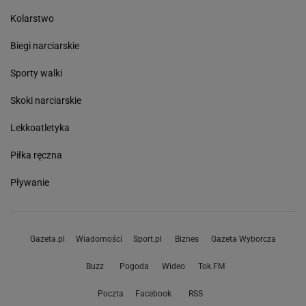
Kolarstwo
Biegi narciarskie
Sporty walki
Skoki narciarskie
Lekkoatletyka
Piłka ręczna
Pływanie
Gazeta.pl
Wiadomości
Sport.pl
Biznes
Gazeta Wyborcza
Buzz
Pogoda
Wideo
Tok.FM
Poczta
Facebook
RSS