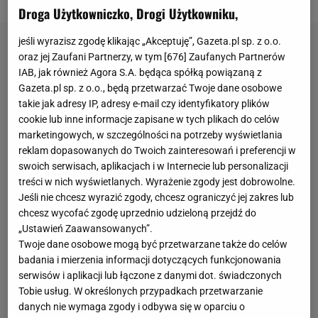
Droga Użytkowniczko, Drogi Użytkowniku,
jeśli wyrazisz zgodę klikając „Akceptuję”, Gazeta.pl sp. z o.o.
oraz jej Zaufani Partnerzy, w tym [
676
] Zaufanych Partnerów
IAB, jak również Agora S.A. będąca spółką powiązaną z
Gazeta.pl sp. z o.o., będą przetwarzać Twoje dane osobowe
takie jak adresy IP, adresy e-mail czy identyfikatory plików
cookie lub inne informacje zapisane w tych plikach do celów
marketingowych, w szczególności na potrzeby wyświetlania
reklam dopasowanych do Twoich zainteresowań i preferencji w
swoich serwisach, aplikacjach i w Internecie lub personalizacji
treści w nich wyświetlanych. Wyrażenie zgody jest dobrowolne.
Jeśli nie chcesz wyrazić zgody, chcesz ograniczyć jej zakres lub
chcesz wycofać zgodę uprzednio udzieloną przejdź do
„Ustawień Zaawansowanych”.
Twoje dane osobowe mogą być przetwarzane także do celów
badania i mierzenia informacji dotyczących funkcjonowania
serwisów i aplikacji lub łączone z danymi dot. świadczonych
Tobie usług. W określonych przypadkach przetwarzanie
danych nie wymaga zgody i odbywa się w oparciu o