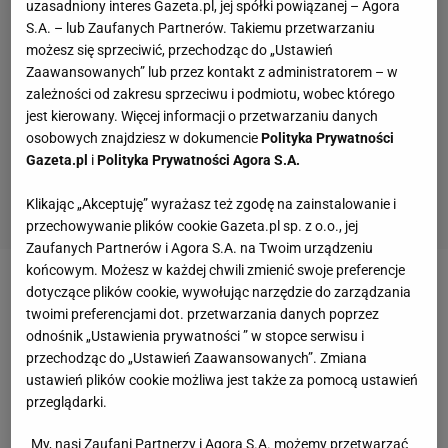
uzasadniony interes Gazeta.pl, jej spółki powiązanej – Agora
S.A. – lub Zaufanych Partnerów. Takiemu przetwarzaniu
możesz się sprzeciwić, przechodząc do „Ustawień
Zaawansowanych” lub przez kontakt z administratorem – w
zależności od zakresu sprzeciwu i podmiotu, wobec którego
jest kierowany. Więcej informacji o przetwarzaniu danych
osobowych znajdziesz w dokumencie
Polityka Prywatności
Gazeta.pl
i
Polityka Prywatności Agora S.A.
Klikając „Akceptuję” wyrażasz też zgodę na zainstalowanie i
przechowywanie plików cookie Gazeta.pl sp. z o.o., jej
Zaufanych Partnerów i Agora S.A. na Twoim urządzeniu
końcowym. Możesz w każdej chwili zmienić swoje preferencje
Operacja jest konieczna?
dotyczące plików cookie, wywołując narzędzie do zarządzania
twoimi preferencjami dot. przetwarzania danych poprzez
odnośnik „Ustawienia prywatności ” w stopce serwisu i
- Kiedy byłam na pierwszej, wizycie lekarz
przechodząc do „Ustawień Zaawansowanych”. Zmiana
powiedział mi, że więzadło krzyżowe przednie jest
ustawień plików cookie możliwa jest także za pomocą ustawień
zerwane, chociaż na rezonansie nie było tego widać
przeglądarki.
dokładnie. Badanie rezonansem wykazało jedynie
My, nasi Zaufani Partnerzy i Agora S.A. możemy przetwarzać