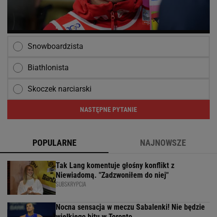
Snowboardzista
Biathlonista
Skoczek narciarski
NASTĘPNE PYTANIE
POPULARNE
NAJNOWSZE
Tak Lang komentuje głośny konflikt z
Niewiadomą. "Zadzwoniłem do niej"
SUBSKRYPCJA
Nocna sensacja w meczu Sabalenki! Nie będzie
wielkiego hitu w Toronto