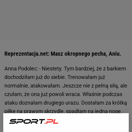
Reprezentacja.net: Masz okropnego pecha, Aniu.
Anna Podolec: - Niestety. Tym bardziej, że z barkiem
dochodziłam już do siebie. Trenowałam już
normalnie, atakowałam. Jeszcze nie z pełną siłą, ale
czułam, że ona już powoli wraca. Właśnie podczas
ataku doznałam drugiego urazu. Dostałam za krótką
piłkę na prawym skrzydle, spadłam na jedną nogę,
kolano nie utrzymało ciężaru i uciekło... Mam
zerwane więzadło krzyżowe.