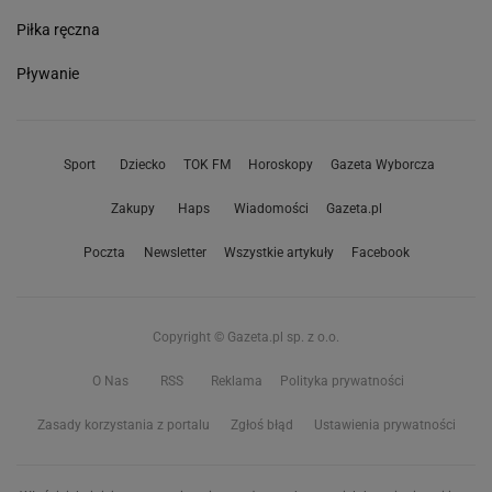
Piłka ręczna
Pływanie
Sport
Dziecko
TOK FM
Horoskopy
Gazeta Wyborcza
Zakupy
Haps
Wiadomości
Gazeta.pl
Poczta
Newsletter
Wszystkie artykuły
Facebook
Copyright © Gazeta.pl sp. z o.o.
O Nas
RSS
Reklama
Polityka prywatności
Zasady korzystania z portalu
Zgłoś błąd
Ustawienia prywatności