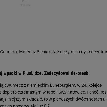
 Gdańsku. Mateusz Bieniek: Nie utrzymaliśmy koncentrac
ej wpadki w PlusLidze. Zadecydował tie-break
rają dwumecz z niemieckim Luneburgiem, w 24. kolejce
e z dopiero czternastym w tabeli GKS Katowice. I choć Res
jsilniejszym składzie, to w pierwszych dwóch setach ul
rzez co przegrywała już 0:2.