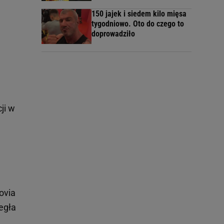
150 jajek i siedem kilo mięsa
tygodniowo. Oto do czego to
doprowadziło
ji w
ovia
egła