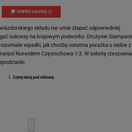
OTWÓRZ GALERIĘ
(3)
iazdorskiego składu nie umie złapać odpowiedniej
osiągać sukcesy na krajowym podwórku. Drużynie Giampaol
ozumiałe wpadki, jak choćby ostatnia porażka u siebie z
arpol Norwidem Częstochowa 1:3. W sobotę rzeszowia
espodzianki.