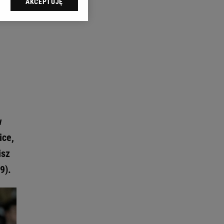
AKCEPTUJĘ
l sp. z o.o., jej
ić swoje preferencje
arzania danych poprzez
ych”. Zmiana ustawień
ach:
 celów identyfikacji.
omiar reklam i treści,
w
ice,
isz
9).