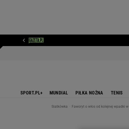
WIADOMOŚCI
NEXT
SPORT
PLOTEK
D
SPORT.PL+
MUNDIAL
PIŁKA NOŻNA
TENIS
Siatkówka
Faworyt o włos od kolejnej wpadki w