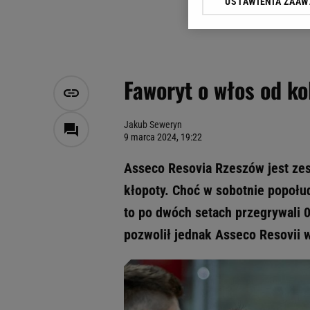
USTAWIENIA ZAA
Klikając „Akceptuję” wyra
Zaufanych Partnerów i A
dotyczące plików cookie,
odnośnik „Ustawienia pr
plików cookie możliwa je
Faworyt o włos od ko
My, nasi Zaufani Partne
Użycie dokładnych danych
Przechowywanie informacji
Jakub Seweryn
9 marca 2024, 19:22
badnie odbiorców i uleps
Asseco Resovia Rzeszów jest zes
kłopoty. Choć w sobotnie popołud
to po dwóch setach przegrywali 0:
pozwolił jednak Asseco Resovii w