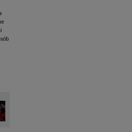
a
ne
i
osób