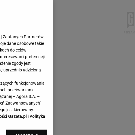
6
] Zaufanych Partnerów
woje dane osobowe takie
likach do celów
teresowań i preferencji
ażenie zgody jest
dę uprzednio udzieloną
yczących funkcjonowania
kach przetwarzanie
ązanej – Agora S.A. –
awień Zaawansowanych”
go jest kierowany.
ości Gazeta.pl
i
Polityka