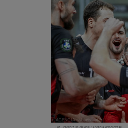
Fot. Grzegorz Celejewski / Agencja Wyborcza.pl