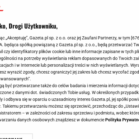
ko, Drogi Użytkowniku,
jąc „Akceptuję”, Gazeta.pl sp. z o.o. oraz jej Zaufani Partnerzy, w tym [
67
.A. będąca spółką powiązaną z Gazeta.pl sp. z o.o., będą przetwarzać T
ail czy identyfikatory plików cookie lub inne informacje zapisane w tych p
gólności na potrzeby wyświetlania reklam dopasowanych do Twoich zain
acjach i w Internecie lub personalizacji treści w nich wyświetlanych. Wyr
cesz wyrazić zgody, chcesz ograniczyć jej zakres lub chcesz wycofać zgo
aawansowanych”.
 być przetwarzane także do celów badania i mierzenia informacji dot
 łączone z danymi dot. świadczonych Tobie usług. W określonych przypad
i odbywa się w oparciu o uzasadniony interes Gazeta.pl, jej spółki powi
. Takiemu przetwarzaniu możesz się sprzeciwić, przechodząc do „Ust
nistratorem – w zależności od zakresu sprzeciwu i podmiotu, wobec które
etwarzaniu danych osobowych znajdziesz w dokumencie
Polityka Prywatn