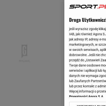
Droga Użytkownicz
jeśli wyrazisz zgodę klika
IAB, jak również Agora S
jak adresy IP, adresy e-m
marketingowych, w szcze
w swoich serwisach, aplik
dobrowolne. Jeśli nie ch
przejdź do „Ustawień Z
Twoje dane osobowe mogą
serwisów i aplikacji lub
danych nie wymaga zgody 
lub Zaufanych Partnerów
lub przez kontakt z admi
Więcej informacji o prz
Prywatności Agora S.A.