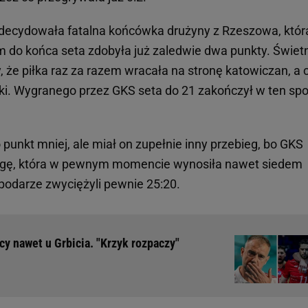
zadecydowała fatalna końcówka drużyny z Rzeszowa, któr
m do końca seta zdobyła już zaledwie dwa punkty. Świet
 że piłka raz za razem wracała na stronę katowiczan, a c
ki. Wygranego przez GKS seta do 21 zakończył w ten sp
punkt mniej, ale miał on zupełnie inny przebieg, bo GKS
wagę, która w pewnym momencie wynosiła nawet siedem
podarze zwyciężyli pewnie 25:20.
cy nawet u Grbicia. "Krzyk rozpaczy"