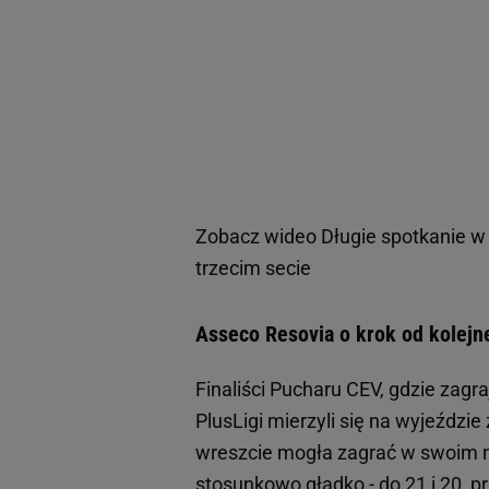
Zobacz wideo
Długie spotkanie w
trzecim secie
Asseco Resovia o krok od kolejn
Finaliści Pucharu CEV, gdzie zag
PlusLigi mierzyli się na wyjeździ
wreszcie mogła zagrać w swoim na
stosunkowo gładko - do 21 i 20, p