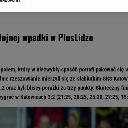
WANSOWANE
żasz też zgodę na zainstalowanie i przechowywanie plików cookie Gazeta.p
gora S.A. na Twoim urządzeniu końcowym. Możesz w każdej chwili zmien
 wywołując narzędzie do zarządzania twoimi preferencjami dot. przetw
ywatności ” w stopce serwisu i przechodząc do „Ustawień Zaawansowan
st także za pomocą ustawień przeglądarki.
lejnej wpadki w PlusLidze
rzy i Agora S.A. możemy przetwarzać dane osobowe w następujących cel
 geolokalizacyjnych. Aktywne skanowanie charakterystyki urządzenia do
 na urządzeniu lub dostęp do nich. Spersonalizowane reklamy i treści, p
zanie usług.
Lista Zaufanych Partnerów
połem, który w niezwykły sposób potrafi pakować się 
nie rzeszowianie mierzyli się ze słabiutkim GKS Katow
2 oraz byli bliscy porażki za trzy punkty. Skuteczny fin
ygrać w Katowicach 3:2 (21:25, 20:25, 25:20, 27:25, 15: