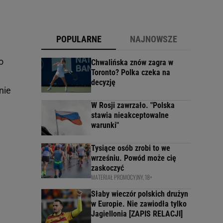
POPULARNE
NAJNOWSZE
o
Chwalińska znów zagra w
Toronto? Polka czeka na
decyzję
nie
W Rosji zawrzało. "Polska
stawia nieakceptowalne
warunki"
Tysiące osób zrobi to we
wrześniu. Powód może cię
zaskoczyć
MATERIAŁ PROMOCYJNY, 18+
Słaby wieczór polskich drużyn
w Europie. Nie zawiodła tylko
Jagiellonia [ZAPIS RELACJI]