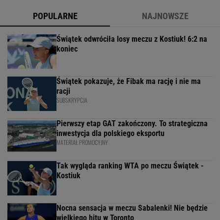
POPULARNE
NAJNOWSZE
Świątek odwróciła losy meczu z Kostiuk! 6:2 na
koniec
Świątek pokazuje, że Fibak ma rację i nie ma
racji
SUBSKRYPCJA
Pierwszy etap GAT zakończony. To strategiczna
inwestycja dla polskiego eksportu
MATERIAŁ PROMOCYJNY
Tak wygląda ranking WTA po meczu Świątek -
Kostiuk
Nocna sensacja w meczu Sabalenki! Nie będzie
wielkiego hitu w Toronto