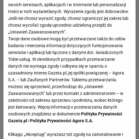
swoich serwisach, aplikacjach i w Internecie lub personalizacji
treści w nich wyświetlanych. Wyrażenie zgody jest dobrowolne.
Jeśli nie chcesz wyrazić zgody, chcesz ograniczyć jej zakres lub
chcesz wycofać zgodę uprzednio udzieloną przejdź do
„Ustawień Zaawansowanych”.
Twoje dane osobowe mogą być przetwarzane także do celów
badania i mierzenia informacji dotyczących funkcjonowania
serwisów i aplikacji lub łączone z danymi dot. świadczonych
Tobie usług. W określonych przypadkach przetwarzanie
danych nie wymaga zgody i odbywa się w oparciu o
uzasadniony interes Gazeta.pl, jej spółki powiązanej – Agora
GKS będzie potrzebował cudu w rewanżu!
S.A. – lub Zaufanych Partnerów. Takiemu przetwarzaniu
Rywale nie pozostawili złudzeń
możesz się sprzeciwić, przechodząc do „Ustawień
6 SIERPNIA 2026, 21:58
Szymon Mańkowski,
Zaawansowanych” lub przez kontakt z administratorem – w
zależności od zakresu sprzeciwu i podmiotu, wobec którego
Słaby wieczór polskich drużyn w Europie. Nie
jest kierowany. Więcej informacji o przetwarzaniu danych
zawiodła tylko Jagiellonia [ZAPIS RELACJI]
osobowych znajdziesz w dokumencie
Polityka Prywatności
6 SIERPNIA 2026, 17:26
Bartosz Królikowski,
Gazeta.pl
i
Polityka Prywatności Agora S.A.
Klikając „Akceptuję” wyrażasz też zgodę na zainstalowanie i
O której dziś mecz Hapoel - GKS Katowice w