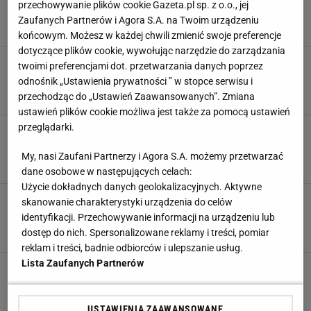
przechowywanie plików cookie Gazeta.pl sp. z o.o., jej
LK? Gdzie oglądać? [TRANSMISJA]
Zaufanych Partnerów i Agora S.A. na Twoim urządzeniu
6 SIERPNIA 2026, 13:26
Piotr Więcławek,
końcowym. Możesz w każdej chwili zmienić swoje preferencje
dotyczące plików cookie, wywołując narzędzie do zarządzania
Wieści nadeszły tuż przed meczem GKS-u.
twoimi preferencjami dot. przetwarzania danych poprzez
UEFA ukarała Izraelczyków
odnośnik „Ustawienia prywatności ” w stopce serwisu i
5 SIERPNIA 2026, 19:30
Paweł Matys,
przechodząc do „Ustawień Zaawansowanych”. Zmiana
ustawień plików cookie możliwa jest także za pomocą ustawień
przeglądarki.
Film kibiców GKS-u dotarł do Izraela.
"Antysemicki"
My, nasi Zaufani Partnerzy i Agora S.A. możemy przetwarzać
5 SIERPNIA 2026, 19:12
Mateusz Gaweł,
dane osobowe w następujących celach:
Użycie dokładnych danych geolokalizacyjnych. Aktywne
Tyrada Bońka po meczach w Europie.
skanowanie charakterystyki urządzenia do celów
"Największy błąd polskiej piłki"
identyfikacji. Przechowywanie informacji na urządzeniu lub
4 SIERPNIA 2026, 09:20
dostęp do nich. Spersonalizowane reklamy i treści, pomiar
Aleksander Bernard,
reklam i treści, badnie odbiorców i ulepszanie usług.
Lista Zaufanych Partnerów
Świetne wieści dla polskich kibiców. Oficjalnie
ogłosili ws. meczów LE
3 SIERPNIA 2026, 20:40
Agnieszka Piskorz,
USTAWIENIA ZAAWANSOWANE