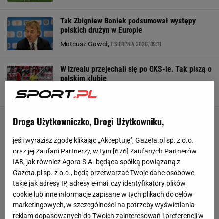
Tak Zbigniew Boniek podsumował występy
polskich drużyn w Europie
7 SIERPNIA 2026, 09:11
Mateusz Gaweł,
W Izrealu przejechali się po GKS-ie. Tak piszą o
polskim klubie
7 SIERPNIA 2026, 05:20
Szymon Mańkowski,
Droga Użytkowniczko, Drogi Użytkowniku,
jeśli wyrazisz zgodę klikając „Akceptuję”, Gazeta.pl sp. z o.o.
oraz jej Zaufani Partnerzy, w tym [
676
] Zaufanych Partnerów
IAB, jak również Agora S.A. będąca spółką powiązaną z
Gazeta.pl sp. z o.o., będą przetwarzać Twoje dane osobowe
takie jak adresy IP, adresy e-mail czy identyfikatory plików
cookie lub inne informacje zapisane w tych plikach do celów
marketingowych, w szczególności na potrzeby wyświetlania
reklam dopasowanych do Twoich zainteresowań i preferencji w