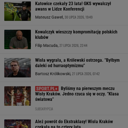
Katowice czekały 23 lata! GKS wywalczył
awans w Lidze Konferencji
30 LIPCA 2026, 19:49
Mateusz Gaweł,
Kowalczyk wieszczy kompromitację polskich
klubów
27 LIPCA 2026, 22:44
Filip Macuda,
Wisła wygrała, a Królewski ostrzega. "Byłbym
daleki od hurraoptymizmu"
27 LIPCA 2026, 07:42
Bartosz Królikowski,
Byliśmy na pierwszym meczu
Wisły Kraków. Jedno rzuca się w oczy. "Klasa
światowa"
SUBSKRYPCJA
Ależ powrót do Ekstraklasy! Wisła Kraków
czekała na to cztery lata