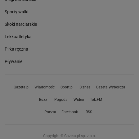
Sporty walki
Skoki narciarskie
Lekkoatletyka
Piłka ręczna
Pływanie
Gazeta.pl
Wiadomości
Sport.pl
Biznes
Gazeta Wyborcza
Buzz
Pogoda
Wideo
Tok.FM
Poczta
Facebook
RSS
Copyright © Gazeta.pl sp. z o.o.