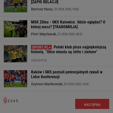
[ZAPIS RELACJI]
23 LIPCA 2026, 19:56
Bartosz Naus,
MSK Zilina - GKS Katowice. Gdzie oglądać? O
której mecz? [TRANSMISJA]
23 LIPCA 2026, 08:32
Piotr Więcławek,
Polski klub pisze najpiękniejszą
historię. "Ulice miasta są żółte i zielone"
SUBSKRYPCJA
Raków i GKS poznali potencjalnych rywali w
Lidze Konferencji
20 LIPCA 2026, 14:30
Szymon Mańkowski,
1
2
3
4
5
NASTĘPNA