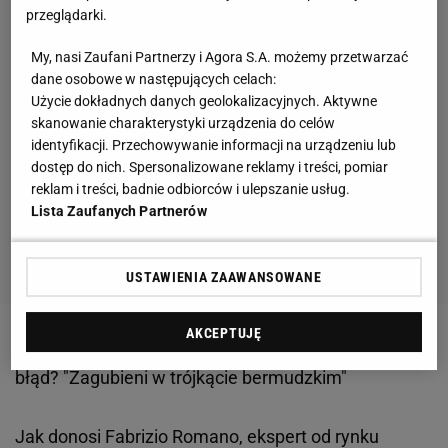
przeglądarki.
My, nasi Zaufani Partnerzy i Agora S.A. możemy przetwarzać
dane osobowe w następujących celach:
Użycie dokładnych danych geolokalizacyjnych. Aktywne
skanowanie charakterystyki urządzenia do celów
identyfikacji. Przechowywanie informacji na urządzeniu lub
dostęp do nich. Spersonalizowane reklamy i treści, pomiar
reklam i treści, badnie odbiorców i ulepszanie usług.
Lista Zaufanych Partnerów
USTAWIENIA ZAAWANSOWANE
AKCEPTUJĘ
Zobacz wideo
Analizujemy: czy Grabara popełnił
błąd? "Zagubieni w trójkącie bermudzkim"
Jak donosi Fabrizio Romano, ekspert od rynku