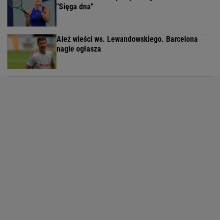
"Sięga dna"
Ależ wieści ws. Lewandowskiego. Barcelona
nagle ogłasza