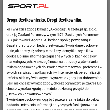
Droga Użytkowniczko, Drogi Użytkowniku,
jeśli wyrazisz zgodę klikając „Akceptuję”, Gazeta.pl sp. z o.o.
oraz jej Zaufani Partnerzy, w tym [
676
] Zaufanych Partnerów
IAB, jak również Agora S.A. będąca spółką powiązaną z
Kariera
Paula Pogby
ma specyficzny przebieg.
Gazeta.pl sp. z o.o., będą przetwarzać Twoje dane osobowe
Francuz trafił w 2012 roku do Juventusu dlatego, że
takie jak adresy IP, adresy e-mail czy identyfikatory plików
gdy był jeszcze niechcianym w Manchesterze
cookie lub inne informacje zapisane w tych plikach do celów
marketingowych, w szczególności na potrzeby wyświetlania
talentem,
to jego agent Mino Raiola naciskał na
reklam dopasowanych do Twoich zainteresowań i preferencji w
United, aby zapewniły pomocnikowi suty - jak na
swoich serwisach, aplikacjach i w Internecie lub personalizacji
jego wiek - kontrakt
. Manchester odmówił, więc
treści w nich wyświetlanych. Wyrażenie zgody jest dobrowolne.
Jeśli nie chcesz wyrazić zgody, chcesz ograniczyć jej zakres lub
Raiola związał Pogbę na zasadzie wolnego
transferu
chcesz wycofać zgodę uprzednio udzieloną przejdź do
z Juventusem. Po czterech zdobytych
„Ustawień Zaawansowanych”.
mistrzostwach Włoch Francuz został wykupiony
Twoje dane osobowe mogą być przetwarzane także do celów
badania i mierzenia informacji dotyczących funkcjonowania
przez Manchester za ponad 105 milionów euro. 30