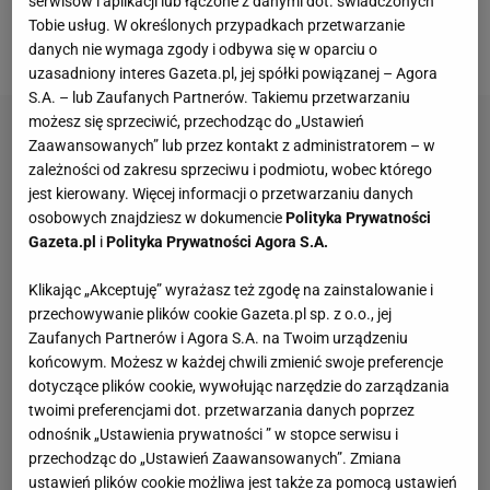
serwisów i aplikacji lub łączone z danymi dot. świadczonych
maja wygasła jego umowa z
United
i wszystko
Tobie usług. W określonych przypadkach przetwarzanie
wskazuje, że
Pogba
znów przeniesie się do Turynu.
danych nie wymaga zgody i odbywa się w oparciu o
uzasadniony interes Gazeta.pl, jej spółki powiązanej – Agora
S.A. – lub Zaufanych Partnerów. Takiemu przetwarzaniu
możesz się sprzeciwić, przechodząc do „Ustawień
Zaawansowanych” lub przez kontakt z administratorem – w
zależności od zakresu sprzeciwu i podmiotu, wobec którego
jest kierowany. Więcej informacji o przetwarzaniu danych
osobowych znajdziesz w dokumencie
Polityka Prywatności
Gazeta.pl
i
Polityka Prywatności Agora S.A.
Klikając „Akceptuję” wyrażasz też zgodę na zainstalowanie i
przechowywanie plików cookie Gazeta.pl sp. z o.o., jej
Zaufanych Partnerów i Agora S.A. na Twoim urządzeniu
końcowym. Możesz w każdej chwili zmienić swoje preferencje
dotyczące plików cookie, wywołując narzędzie do zarządzania
twoimi preferencjami dot. przetwarzania danych poprzez
odnośnik „Ustawienia prywatności ” w stopce serwisu i
przechodząc do „Ustawień Zaawansowanych”. Zmiana
ustawień plików cookie możliwa jest także za pomocą ustawień