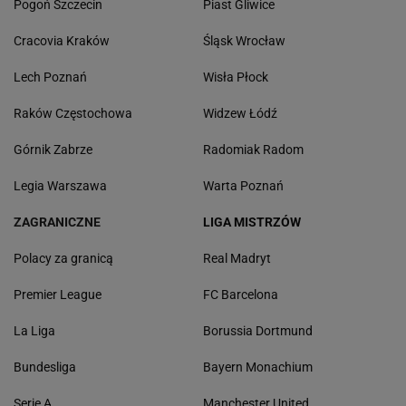
Pogoń Szczecin
Piast Gliwice
Cracovia Kraków
Śląsk Wrocław
Lech Poznań
Wisła Płock
Raków Częstochowa
Widzew Łódź
Górnik Zabrze
Radomiak Radom
Legia Warszawa
Warta Poznań
ZAGRANICZNE
LIGA MISTRZÓW
Polacy za granicą
Real Madryt
Premier League
FC Barcelona
La Liga
Borussia Dortmund
Bundesliga
Bayern Monachium
Serie A
Manchester United