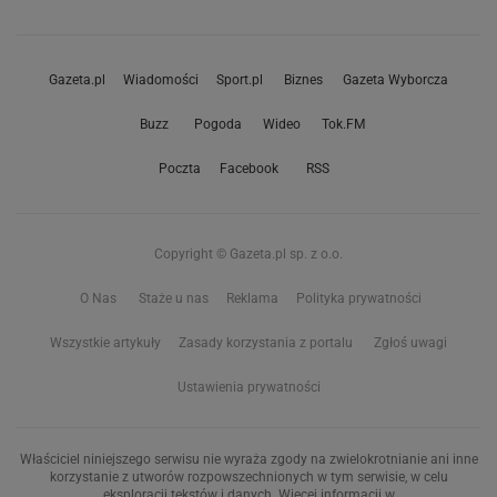
Gazeta.pl
Wiadomości
Sport.pl
Biznes
Gazeta Wyborcza
Buzz
Pogoda
Wideo
Tok.FM
Poczta
Facebook
RSS
Copyright © Gazeta.pl sp. z o.o.
O Nas
Staże u nas
Reklama
Polityka prywatności
Wszystkie artykuły
Zasady korzystania z portalu
Zgłoś uwagi
Ustawienia prywatności
Właściciel niniejszego serwisu nie wyraża zgody na zwielokrotnianie ani inne
korzystanie z utworów rozpowszechnionych w tym serwisie, w celu
eksploracji tekstów i danych. Więcej informacji w