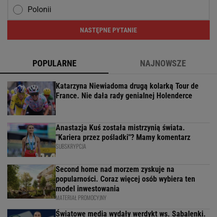
Polonii
NASTĘPNE PYTANIE
POPULARNE
NAJNOWSZE
Katarzyna Niewiadoma drugą kolarką Tour de
France. Nie dała rady genialnej Holenderce
Anastazja Kuś została mistrzynią świata.
"Kariera przez pośladki"? Mamy komentarz
SUBSKRYPCJA
Second home nad morzem zyskuje na
popularności. Coraz więcej osób wybiera ten
model inwestowania
MATERIAŁ PROMOCYJNY
Światowe media wydały werdykt ws. Sabalenki.