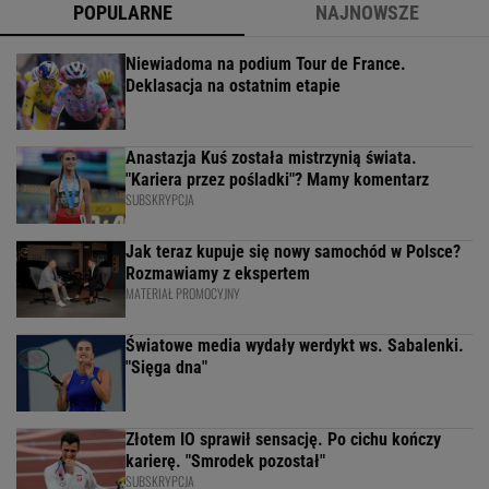
POPULARNE
NAJNOWSZE
Niewiadoma na podium Tour de France.
Deklasacja na ostatnim etapie
Anastazja Kuś została mistrzynią świata.
"Kariera przez pośladki"? Mamy komentarz
SUBSKRYPCJA
Jak teraz kupuje się nowy samochód w Polsce?
Rozmawiamy z ekspertem
MATERIAŁ PROMOCYJNY
Światowe media wydały werdykt ws. Sabalenki.
"Sięga dna"
Złotem IO sprawił sensację. Po cichu kończy
karierę. "Smrodek pozostał"
SUBSKRYPCJA