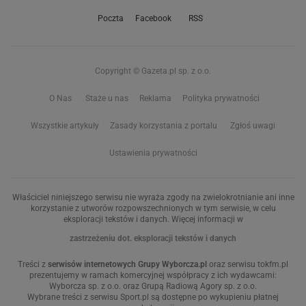
Poczta
Facebook
RSS
Copyright © Gazeta.pl sp. z o.o.
O Nas
Staże u nas
Reklama
Polityka prywatności
Wszystkie artykuły
Zasady korzystania z portalu
Zgłoś uwagi
Ustawienia prywatności
Właściciel niniejszego serwisu nie wyraża zgody na zwielokrotnianie ani inne
korzystanie z utworów rozpowszechnionych w tym serwisie, w celu
eksploracji tekstów i danych. Więcej informacji w
zastrzeżeniu dot. eksploracji tekstów i danych
Treści z
serwisów internetowych Grupy Wyborcza.pl
oraz serwisu tokfm.pl
prezentujemy w ramach komercyjnej współpracy z ich wydawcami:
Wyborcza sp. z o.o. oraz Grupą Radiową Agory sp. z o.o.
Wybrane treści z serwisu Sport.pl są dostępne po wykupieniu płatnej