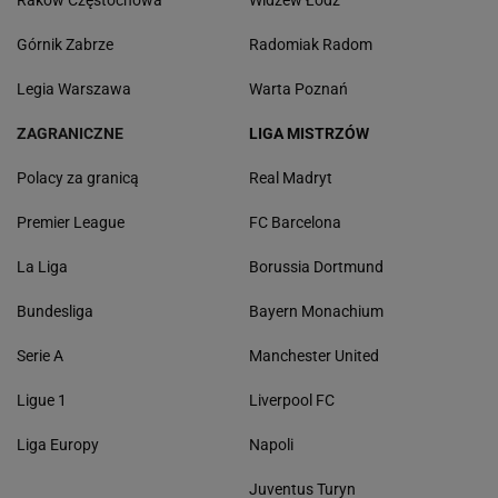
Raków Częstochowa
Widzew Łódź
Górnik Zabrze
Radomiak Radom
Legia Warszawa
Warta Poznań
ZAGRANICZNE
LIGA MISTRZÓW
Polacy za granicą
Real Madryt
Premier League
FC Barcelona
La Liga
Borussia Dortmund
Bundesliga
Bayern Monachium
Serie A
Manchester United
Ligue 1
Liverpool FC
Liga Europy
Napoli
Juventus Turyn