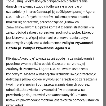
Tobie usług. W określonych przypadkach przetwarzanie
danych nie wymaga zgody i odbywa się w oparciu o
uzasadniony interes Gazeta.pl, jej spółki powiązanej – Agora
S.A. – lub Zaufanych Partnerów. Takiemu przetwarzaniu
możesz się sprzeciwić, przechodząc do „Ustawień
Zaawansowanych” lub przez kontakt z administratorem – w
zależności od zakresu sprzeciwu i podmiotu, wobec którego
jest kierowany. Więcej informacji o przetwarzaniu danych
osobowych znajdziesz w dokumencie
Polityka Prywatności
Gazeta.pl
i
Polityka Prywatności Agora S.A.
Klikając „Akceptuję” wyrażasz też zgodę na zainstalowanie i
przechowywanie plików cookie Gazeta.pl sp. z o.o., jej
Zaufanych Partnerów i Agora S.A. na Twoim urządzeniu
końcowym. Możesz w każdej chwili zmienić swoje preferencje
dotyczące plików cookie, wywołując narzędzie do zarządzania
twoimi preferencjami dot. przetwarzania danych poprzez
odnośnik „Ustawienia prywatności ” w stopce serwisu i
przechodząc do „Ustawień Zaawansowanych”. Zmiana
ustawień plików cookie możliwa jest także za pomocą ustawień
przeglądarki.