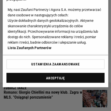
My, nasi Zaufani Partnerzy i Agora S.A. możemy przetwarzać
dane osobowe w następujących celach:
Użycie dokładnych danych geolokalizacyjnych. Aktywne
skanowanie charakterystyki urządzenia do celów
identyfikacji. Przechowywanie informacji na urządzeniu lub
dostęp do nich. Spersonalizowane reklamy i treści, pomiar
reklam i treści, badnie odbiorców i ulepszanie usług.
Lista Zaufanych Partnerów
Zobacz wideo
Rozmowa z Janem Błachowiczem -
USTAWIENIA ZAAWANSOWANE
byłym mistrzem UFC
AKCEPTUJĘ
Romano: Giorgio Chiellini ma nowy klub. Zagra w
MLS. "Osiągnął porozumienie"