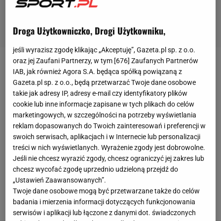
Droga Użytkowniczko, Drogi Użytkowniku,
jeśli wyrazisz zgodę klikając „Akceptuję”, Gazeta.pl sp. z o.o.
oraz jej Zaufani Partnerzy, w tym [
676
] Zaufanych Partnerów
Każdy włoski klub, który zamierza w przyszłym
IAB, jak również Agora S.A. będąca spółką powiązaną z
Gazeta.pl sp. z o.o., będą przetwarzać Twoje dane osobowe
sezonie grać w
Serie A
musi przedstawić władzom
takie jak adresy IP, adresy e-mail czy identyfikatory plików
ligi
szereg dokumentów, w tym ten najważniejszy,
cookie lub inne informacje zapisane w tych plikach do celów
czyli "wskaźnik płynności" [to stosunek dostępnych
marketingowych, w szczególności na potrzeby wyświetlania
aktywów do zadłużenia krótkoterminowego].
reklam dopasowanych do Twoich zainteresowań i preferencji w
swoich serwisach, aplikacjach i w Internecie lub personalizacji
Upraszczając, to wskaźnik świadczący o tym, że
treści w nich wyświetlanych. Wyrażenie zgody jest dobrowolne.
klub jest zdrowy pod względem finansów. To
Jeśli nie chcesz wyrazić zgody, chcesz ograniczyć jej zakres lub
pierwsze zobowiązanie, o którym wspomniał prezes
chcesz wycofać zgodę uprzednio udzieloną przejdź do
„Ustawień Zaawansowanych”.
federacji Gabriele Gravina w "wieloletnim programie
Twoje dane osobowe mogą być przetwarzane także do celów
mającym na celu odbudowę włoskiej
piłki
".
badania i mierzenia informacji dotyczących funkcjonowania
serwisów i aplikacji lub łączone z danymi dot. świadczonych