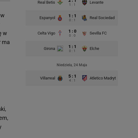
2 : 1
Real Betis
Levante
1 : 1
 w
1 : 1
Espanyol
Real Sociedad
0 : 1
y
1 : 0
ę w
Celta Vigo
Sevilla FC
0 : 0
or ma
1 : 1
Girona
Elche
0 : 1
Niedziela, 24 Maja
5 : 1
Villarreal
Atletico Madryt
4 : 1
ki,
iem,
y