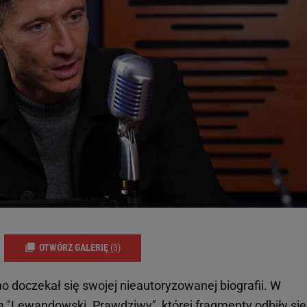
OTWÓRZ GALERIĘ
(3)
o doczekał się swojej nieautoryzowanej biografii. W
a "
Lewandowski
. Prawdziwy", której fragmenty odbiły się