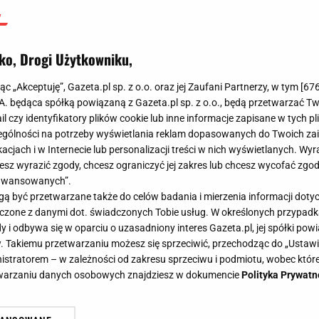
ko, Drogi Użytkowniku,
jąc „Akceptuję”, Gazeta.pl sp. z o.o. oraz jej Zaufani Partnerzy, w tym [
67
.A. będąca spółką powiązaną z Gazeta.pl sp. z o.o., będą przetwarzać T
ail czy identyfikatory plików cookie lub inne informacje zapisane w tych p
gólności na potrzeby wyświetlania reklam dopasowanych do Twoich zain
acjach i w Internecie lub personalizacji treści w nich wyświetlanych. Wyr
cesz wyrazić zgody, chcesz ograniczyć jej zakres lub chcesz wycofać zgo
aawansowanych”.
 być przetwarzane także do celów badania i mierzenia informacji dot
 łączone z danymi dot. świadczonych Tobie usług. W określonych przypad
i odbywa się w oparciu o uzasadniony interes Gazeta.pl, jej spółki powi
. Takiemu przetwarzaniu możesz się sprzeciwić, przechodząc do „Ust
nistratorem – w zależności od zakresu sprzeciwu i podmiotu, wobec które
etwarzaniu danych osobowych znajdziesz w dokumencie
Polityka Prywatn