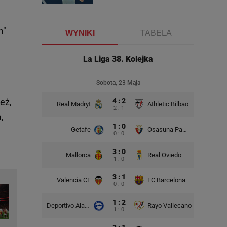
m"
WYNIKI
TABELA
La Liga 38. Kolejka
Sobota, 23 Maja
eż,
4 : 2
Real Madryt
Athletic Bilbao
2 : 1
,
1 : 0
Getafe
Osasuna Pampeluna
0 : 0
3 : 0
Mallorca
Real Oviedo
1 : 0
3 : 1
Valencia CF
FC Barcelona
0 : 0
1 : 2
Deportivo Alaves
Rayo Vallecano
1 : 0