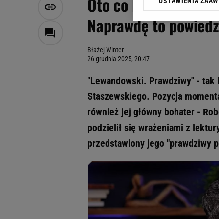
Oto co Lewandowski m
USTAWIENIA ZAA
Klikając „Akceptuję” wyra
Zaufanych Partnerów i A
Naprawdę to powiedz
dotyczące plików cookie,
odnośnik „Ustawienia pr
plików cookie możliwa je
Błażej Winter
26 grudnia 2025, 20:47
My, nasi Zaufani Partne
Użycie dokładnych danych
"Lewandowski. Prawdziwy" - tak b
Przechowywanie informacji
Staszewskiego. Pozycja momentaln
badnie odbiorców i uleps
również jej główny bohater - 
podzielił się wrażeniami z lektury
przedstawiony jego "prawdziwy po