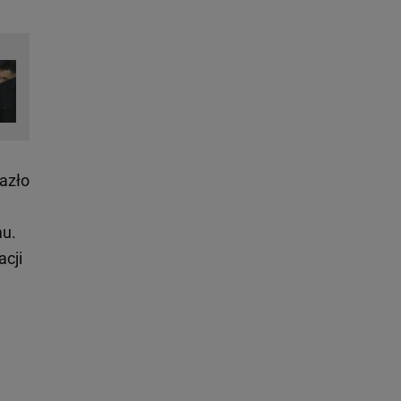
azło
mu.
acji