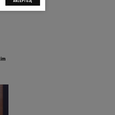
AKCEPTUJĘ
l sp. z o.o., jej
ić swoje preferencje
arzania danych poprzez
ych”. Zmiana ustawień
ach:
 celów identyfikacji.
omiar reklam i treści,
kim