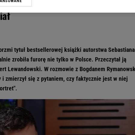
yśli o swojej głośnej biografii.
WANSOWANE
żasz też zgodę na zainstalowanie i przechowywanie plików cookie Gazeta.p
gora S.A. na Twoim urządzeniu końcowym. Możesz w każdej chwili zmien
iał
 wywołując narzędzie do zarządzania twoimi preferencjami dot. przetw
ywatności ” w stopce serwisu i przechodząc do „Ustawień Zaawansowan
st także za pomocą ustawień przeglądarki.
rzy i Agora S.A. możemy przetwarzać dane osobowe w następujących cel
 geolokalizacyjnych. Aktywne skanowanie charakterystyki urządzenia do
rzmi tytuł bestsellerowej książki autorstwa Sebastiana
 na urządzeniu lub dostęp do nich. Spersonalizowane reklamy i treści, p
ie zrobiła furorę nie tylko w Polsce. Przeczytał ją
zanie usług.
Lista Zaufanych Partnerów
Robert Lewandowski. W rozmowie z Bogdanem Rymanows
 i zmierzył się z pytaniem, czy faktycznie jest w niej
rtret".