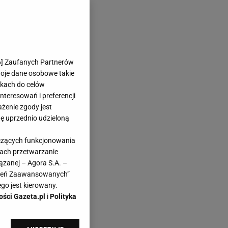
6
] Zaufanych Partnerów
woje dane osobowe takie
likach do celów
teresowań i preferencji
ażenie zgody jest
dę uprzednio udzieloną
yczących funkcjonowania
kach przetwarzanie
ązanej – Agora S.A. –
awień Zaawansowanych”
go jest kierowany.
ości Gazeta.pl
i
Polityka