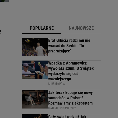
POPULARNE
NAJNOWSZE
ć
Brat Grbicia radzi mu nie
wracać do Serbii. "To
przerażające"
Wpadka z Abramowicz
wywołała szum. U Świątek
wydarzyło się coś
ważniejszego
SUBSKRYPCJA
Jak teraz kupuje się nowy
samochód w Polsce?
Rozmawiamy z ekspertem
MATERIAŁ PROMOCYJNY
Cały świat widział, jak