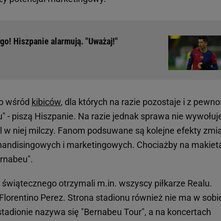
o! Hiszpanie alarmują. "Uważaj!"
no wśród
kibiców
, dla których na razie pozostaje i z pewno
 - piszą Hiszpanie. Na razie jednak sprawa nie wywołuj
l w niej milczy. Fanom podsuwane są kolejne efekty zmi
rchandisingowych i marketingowych. Chociażby na makiet
ernabeu".
świątecznego otrzymali m.in. wszyscy piłkarze Realu.
Florentino Perez. Strona stadionu również nie ma w sobi
stadionie nazywa się "Bernabeu Tour", a na koncertach