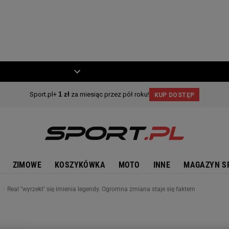
ZIECKO
MOTO
ZIMOWE
KOSZYKÓWKA
MOTO
INNE
MAGAZYN S
n
Real "wyrzekł" się imienia legendy. Ogromna zmiana staje się faktem