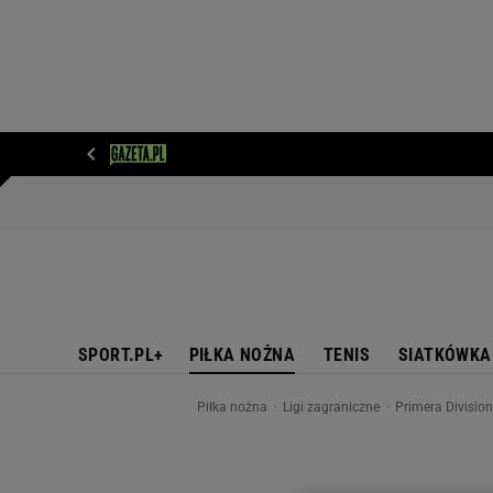
WIADOMOŚCI
NEXT
SPORT
PLOTEK
D
SPORT.PL+
PIŁKA NOŻNA
TENIS
SIATKÓWKA
Piłka nożna
Ligi zagraniczne
Primera Divisio