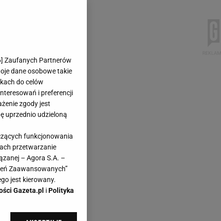
6
] Zaufanych Partnerów
woje dane osobowe takie
likach do celów
teresowań i preferencji
ażenie zgody jest
dę uprzednio udzieloną
yczących funkcjonowania
kach przetwarzanie
ązanej – Agora S.A. –
awień Zaawansowanych”
go jest kierowany.
ości Gazeta.pl
i
Polityka