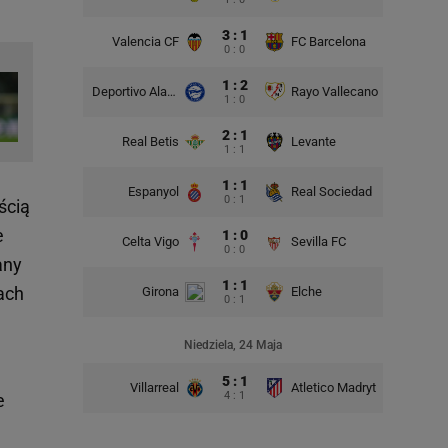
3 : 1
Valencia CF
FC Barcelona
0 : 0
1 : 2
Deportivo Alaves
Rayo Vallecano
1 : 0
2 : 1
Real Betis
Levante
1 : 1
1 : 1
Espanyol
Real Sociedad
0 : 1
ścią
e
1 : 0
Celta Vigo
Sevilla FC
0 : 0
any
1 : 1
ach
Girona
Elche
0 : 1
Niedziela, 24 Maja
5 : 1
Villarreal
Atletico Madryt
4 : 1
e