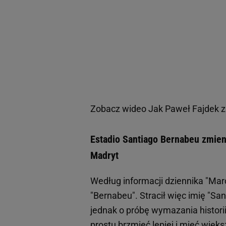
Zobacz wideo
Jak Paweł Fajdek z
Estadio Santiago Bernabeu zmien
Madryt
Według informacji dziennika "Mar
"Bernabeu". Stracił więc imię "San
jednak o próbę wymazania histori
prostu brzmieć lepiej i mieć więk