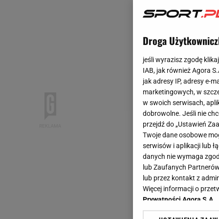
Droga Użytkownicz
jeśli wyrazisz zgodę klika
IAB, jak również Agora S
jak adresy IP, adresy e-m
marketingowych, w szcze
w swoich serwisach, aplik
dobrowolne. Jeśli nie ch
przejdź do „Ustawień Z
Twoje dane osobowe mogą
serwisów i aplikacji lub
danych nie wymaga zgody 
lub Zaufanych Partnerów
lub przez kontakt z admi
Więcej informacji o prz
Prywatności Agora S.A.