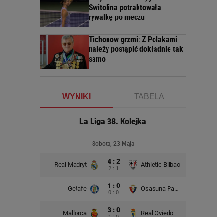
Switolina potraktowała
rywalkę po meczu
Tichonow grzmi: Z Polakami
należy postąpić dokładnie tak
samo
WYNIKI
TABELA
La Liga 38. Kolejka
Sobota, 23 Maja
4 : 2
Real Madryt
Athletic Bilbao
2 : 1
1 : 0
Getafe
Osasuna Pampeluna
0 : 0
3 : 0
Mallorca
Real Oviedo
1 : 0