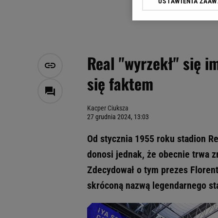
USTAWIENIA ZAA
Klikając „Akceptuję” wyra
Zaufanych Partnerów i A
dotyczące plików cookie,
odnośnik „Ustawienia pr
plików cookie możliwa je
Real "wyrzekł" się i
My, nasi Zaufani Partne
się faktem
Użycie dokładnych danych
Przechowywanie informacji
badnie odbiorców i uleps
Kacper Ciuksza
27 grudnia 2024, 13:03
Od stycznia 1955 roku stadion R
donosi jednak, że obecnie trwa 
Zdecydował o tym prezes Florent
skróconą nazwą legendarnego st