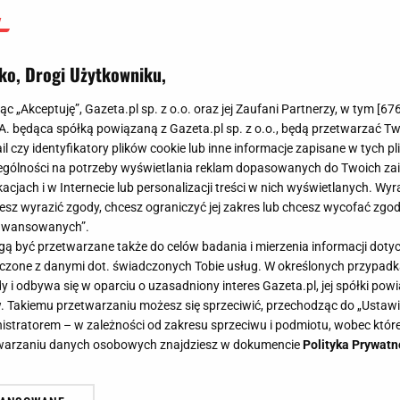
ko, Drogi Użytkowniku,
jąc „Akceptuję”, Gazeta.pl sp. z o.o. oraz jej Zaufani Partnerzy, w tym [
67
.A. będąca spółką powiązaną z Gazeta.pl sp. z o.o., będą przetwarzać T
ail czy identyfikatory plików cookie lub inne informacje zapisane w tych p
gólności na potrzeby wyświetlania reklam dopasowanych do Twoich zain
acjach i w Internecie lub personalizacji treści w nich wyświetlanych. Wyr
cesz wyrazić zgody, chcesz ograniczyć jej zakres lub chcesz wycofać zgo
aawansowanych”.
 być przetwarzane także do celów badania i mierzenia informacji dot
 łączone z danymi dot. świadczonych Tobie usług. W określonych przypad
i odbywa się w oparciu o uzasadniony interes Gazeta.pl, jej spółki powi
. Takiemu przetwarzaniu możesz się sprzeciwić, przechodząc do „Ust
nistratorem – w zależności od zakresu sprzeciwu i podmiotu, wobec które
etwarzaniu danych osobowych znajdziesz w dokumencie
Polityka Prywatn