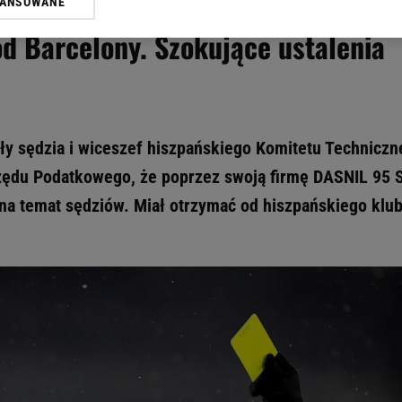
zpańskiego komitetu sędziowskiego
WANSOWANE
żasz też zgodę na zainstalowanie i przechowywanie plików cookie Gazeta.p
gora S.A. na Twoim urządzeniu końcowym. Możesz w każdej chwili zmien
od Barcelony. Szokujące ustalenia
 wywołując narzędzie do zarządzania twoimi preferencjami dot. przetw
ywatności ” w stopce serwisu i przechodząc do „Ustawień Zaawansowan
st także za pomocą ustawień przeglądarki.
rzy i Agora S.A. możemy przetwarzać dane osobowe w następujących cel
 geolokalizacyjnych. Aktywne skanowanie charakterystyki urządzenia do
yły sędzia i wiceszef hiszpańskiego Komitetu Technicz
 na urządzeniu lub dostęp do nich. Spersonalizowane reklamy i treści, p
rzędu Podatkowego, że poprzez swoją firmę DASNIL 95 
zanie usług.
Lista Zaufanych Partnerów
 na temat sędziów. Miał otrzymać od hiszpańskiego klu