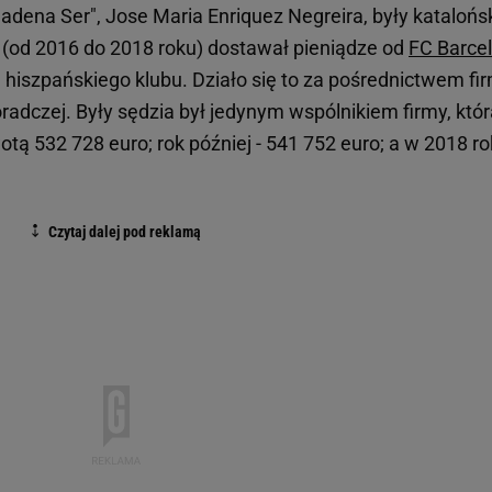
Cadena Ser", Jose Maria Enriquez Negreira, były katalońs
ta (od 2016 do 2018 roku) dostawał pieniądze od
FC Barce
 hiszpańskiego klubu. Działo się to za pośrednictwem fi
adczej. Były sędzia był jedynym wspólnikiem firmy, któ
tą 532 728 euro; rok później - 541 752 euro; a w 2018 ro