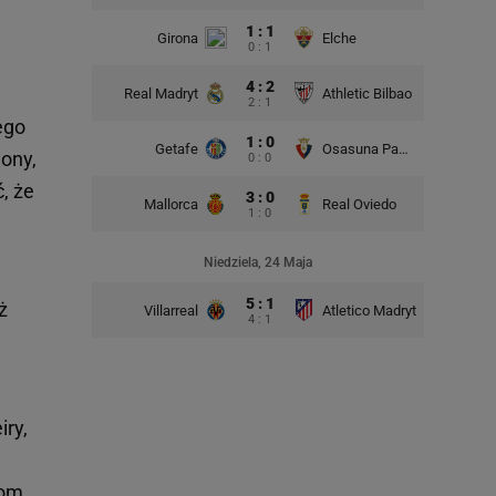
1 : 1
Girona
Elche
0 : 1
4 : 2
Real Madryt
Athletic Bilbao
2 : 1
ego
1 : 0
Getafe
Osasuna Pampeluna
ony,
0 : 0
, że
3 : 0
Mallorca
Real Oviedo
1 : 0
Niedziela, 24 Maja
5 : 1
ż
Villarreal
Atletico Madryt
4 : 1
ry,
kom