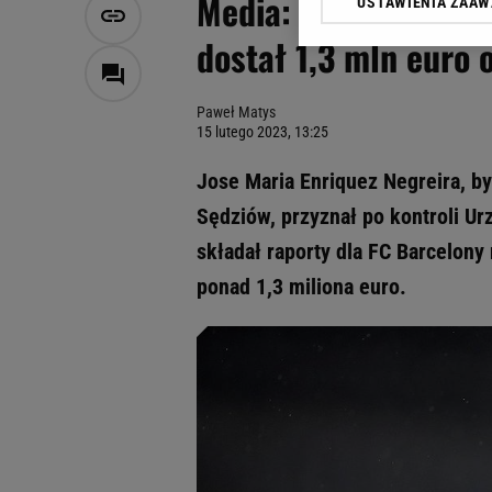
Media: Wiceszef his
USTAWIENIA ZAA
Klikając „Akceptuję” wyra
Zaufanych Partnerów i A
dostał 1,3 mln euro 
dotyczące plików cookie,
odnośnik „Ustawienia pr
plików cookie możliwa je
Paweł Matys
15 lutego 2023, 13:25
My, nasi Zaufani Partne
Użycie dokładnych danych
Jose Maria Enriquez Negreira, b
Przechowywanie informacji
Sędziów, przyznał po kontroli U
badnie odbiorców i uleps
składał raporty dla FC Barcelony
ponad 1,3 miliona euro.