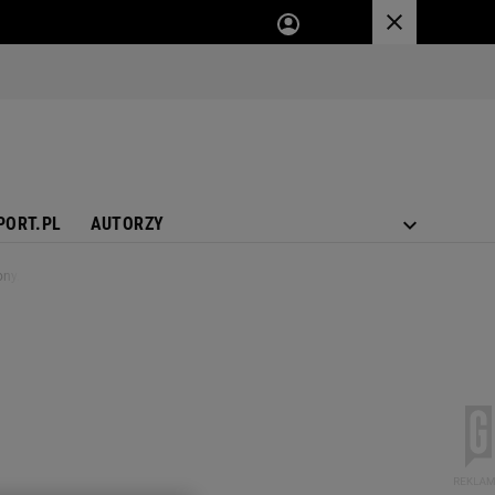
PORT.PL
AUTORZY
ony. Szokujące ustalenia