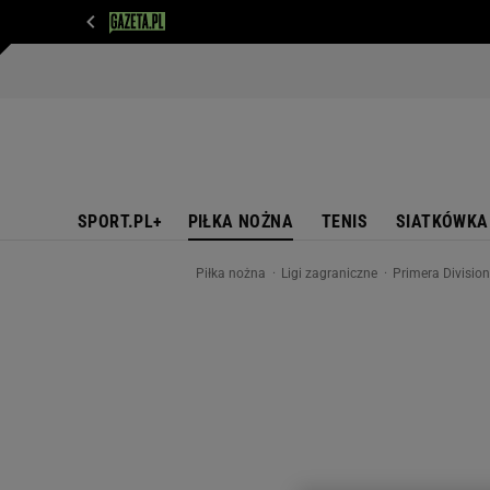
WIADOMOŚCI
NEXT
SPORT
PLOTEK
D
SPORT.PL+
PIŁKA NOŻNA
TENIS
SIATKÓWKA
Piłka nożna
Ligi zagraniczne
Primera Divisio