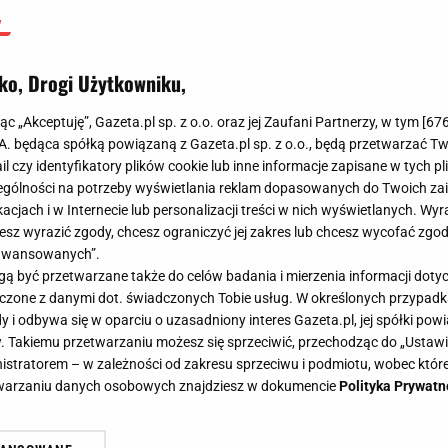
ko, Drogi Użytkowniku,
jąc „Akceptuję”, Gazeta.pl sp. z o.o. oraz jej Zaufani Partnerzy, w tym [
67
.A. będąca spółką powiązaną z Gazeta.pl sp. z o.o., będą przetwarzać T
ail czy identyfikatory plików cookie lub inne informacje zapisane w tych p
gólności na potrzeby wyświetlania reklam dopasowanych do Twoich zain
acjach i w Internecie lub personalizacji treści w nich wyświetlanych. Wyr
cesz wyrazić zgody, chcesz ograniczyć jej zakres lub chcesz wycofać zgo
aawansowanych”.
 być przetwarzane także do celów badania i mierzenia informacji dot
 łączone z danymi dot. świadczonych Tobie usług. W określonych przypad
i odbywa się w oparciu o uzasadniony interes Gazeta.pl, jej spółki powi
. Takiemu przetwarzaniu możesz się sprzeciwić, przechodząc do „Ust
nistratorem – w zależności od zakresu sprzeciwu i podmiotu, wobec które
etwarzaniu danych osobowych znajdziesz w dokumencie
Polityka Prywatn