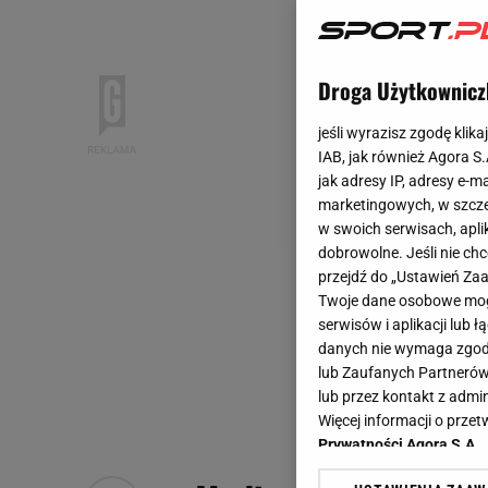
Droga Użytkownicz
jeśli wyrazisz zgodę klika
IAB, jak również Agora S
jak adresy IP, adresy e-m
marketingowych, w szcze
w swoich serwisach, aplik
dobrowolne. Jeśli nie ch
przejdź do „Ustawień Z
Twoje dane osobowe mogą
serwisów i aplikacji lub
danych nie wymaga zgody 
lub Zaufanych Partnerów
lub przez kontakt z admi
Więcej informacji o prz
Prywatności Agora S.A.